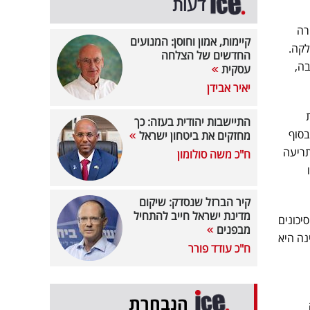
דעות
רה
קיימות, אמון וחוסן: המנועים
לקה.
החדשים של הצלחה
בה,
עסקית
יאיר אבידן
התיישבות יהודית בעזה: כך
בסוף
מחזקים את ביטחון ישראל
 דרגות לרמה של Baa1. מודי'ס התריעה
ח"כ משה סולומון
קיר הברזל שנסדק: שיקום
מדינת ישראל חייב להתחיל
יכונים
מבפנים
נה היא
ח"כ עודד פורר
הנבחרת