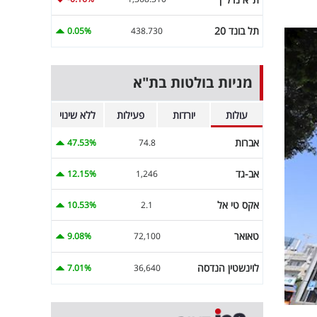
תל בונד 20
0.05%
438.730
מניות בולטות בת"א
עולות
יורדות
פעילות
ללא שינוי
אברות
47.53%
74.8
אב-גד
12.15%
1,246
אקס טי אל
10.53%
2.1
טאואר
9.08%
72,100
לוינשטין הנדסה
7.01%
36,640