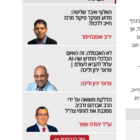
האלוף איבד שליטה:
מדוע מפקד פיקוד מרכז
 בגרף
חייב ללכת?
, אך
יריב אופנהיימר
ום
חוב
לא האבטלה: זה האיום
הכלכלי החדש שה-AI
עלול להביא לעולם |
ר
פרופ' ירון זליכה
פרופ' ירון זליכה
ייה.
ית.
הדלקת משואה על ידי
הרב אברהם זרביב
מסכנת את לוחמי צה"ל
עו"ד יהודה שפר
עוד בנבחרת >>