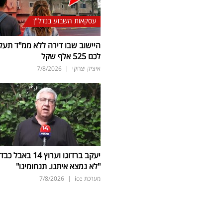
עסקאות השבוע בנדל"ן
היישוב שבו דירה ללא ממ"ד תעל
לכם 525 אלף שקל
איציק יצחקי
|
7/8/2026
יעקב ברדוגו וערוץ 14 באבל כב
"לא נמצא איתנו. תנחומינו"
מערכת ice
|
7/8/2026