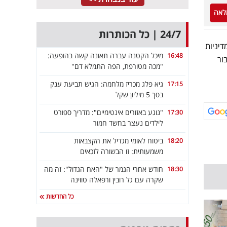
לאה
24/7 | כל הכותרות
דיניות
מיכל הקטנה עברה תאונה קשה בהופעה:
16:48
ור
"מכה מטורפת, הפה התמלא דם"
גיא פלג מכריז מלחמה: הגיש תביעת ענק
17:15
בסך 5 מיליון שקל
"נוגע באזורים אינטימיים": מדריך ספורט
17:30
לילדים נעצר בחשד חמור
ביטוח לאומי מגדיל את הקצבאות
18:20
משמעותית: זו הבשורה לזכאים
חודש אחרי הגמר של "האח הגדול": זה מה
18:30
שקרה עם גל רובין ורפאלה טווינה
כל החדשות