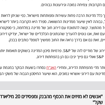
הקרובות: צמיחה נמוכה וגירעונות גבוהים.
 Baa1 מאפיין בדרך כלל מדינות הרבה פחות עשירות ומפותחות מישראל. כפי שניתן לראות
גבוהה לאין שיעור ממדינות ההשוואה. ספרד היא הקרובה ביותר לישראל
לספרד חוב ציבורי גבוה של 106% מהתוצר. קשה להתווכח עם דירוג חוב של מדינה במלחמה, כי ספקטר
 זאת, אנו נוטים להעריך שהנתונים הכלכליים של ישראל, יצדיקו דירוג 
ים, זאת גם אם בדרך נראה את החוב ממשיך לטפס" כותבים בבנק.
"נוצר פער גדול (3 נוצ'ים) בין הדירוג של מודי'ס לזה של S&P. פרמיות סיכון המדינה בשווקים תואמות יות
.
תר מדי מהפחתת הדירוג, ומחירי
האג"ח
נסחרו בשעות הבוקר במגמת על
דינות עם דירוגי אשראי נמוכים, הוא שיעור החיסכון הגבוה של משקי הב
"אנשים לא מזיזים את הכסף מהבנק ומפסידים 20 מיליארד
שקל"