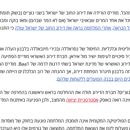
ל. מודי'ס הורידה את דירוג החוב של ישראל בשני נוצ'ים (בשוק תומח
סיכל את אחד המרים שבאויבי ישראל (אם לא המר שבהם) ומאז בוקה ומבו
ל הנראה, אחרי המלחמה נראה את דירוג החוב של ישראל עולה
כי התגו
וליטית וכלכליות. החיסול של נסראללה ובכירי חיזבאללה בלבנון העלה את
 סיכויים לעימות ישיר מול איראן. חברת דירוג האשראי מודי'ס הפתיעה 
השבוע כשהחליטה להפחית את דירוג האשראי של מדינת ישראל בשתי
 בלבנון תיגרור הפחתת דירוג, אך ההנחה של רוב הכלכלנים הייתה שזו
ים היום בבנק הפועלים ללקוחות שלהם
.
נוצ'ים? חברת הדירוג תולה את ההחלטה בראש וראשונה בהחרפה של הס
אינה רואה באופק
אסטרטגיית יציאה
מהמצב, ולכן הפגיעה באיתנות המדי
ם הפוליטיקה המקומית אינה תומכת: המלחמה פוגעת בחוזק של מוסדות
 פועלות לקזז את הוצאות המלחמה. התוצאה של גורמים אלו היא הערכה