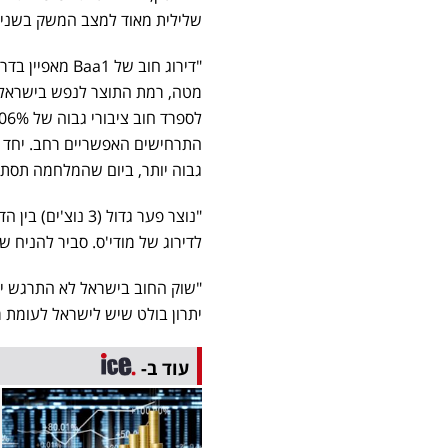
שלילית מאוד למצב המשק בשנים 
"דירוג חוב של
מטה, רמת התוצר לנפש בישראל, 
התרחישים האפשריים רחב. יחד עם
גבוה יותר, ביום שהמלחמה תסתי
לדירוג של מודי'ס. סביר להניח ש S&P ואולי גם פיץ' יגיבו גם הן בהפחתות דירוג
"שוק החוב בישראל לא התרגש יו
יתרון בולט שיש לישראל לעומת מ
עוד ב-