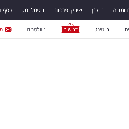
ומדיה
נדל"ן
שיווק ופרסום
דיגיטל וטק
כסף ו
ם
רייטינג
דרושים
ניוזלטרים
מי