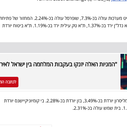
מדד הבנקים יורד בכ-2.5%, אלביט מערכות עולה בכ-7.3%, שופרסל עולה בכ-2.24%. המחזור של פתי
המסחר עמד על 90 מיליארד. ת"א נדל"ן ירד בכ-1.37%, ת"א טק עילית ירד בכ-1.19%. ת"א ביטוח יורדת
"המניות האלה יזנקו בעקבות המלחמה בין ישראל לאירא
לכתבה המ
מזרחי טפחות יורדת בכ-3.16%, מליסרון יורדת בכ-3.49%, בזן יורדת בכ-2.28%. בי קומיוניקיישנס יורדת