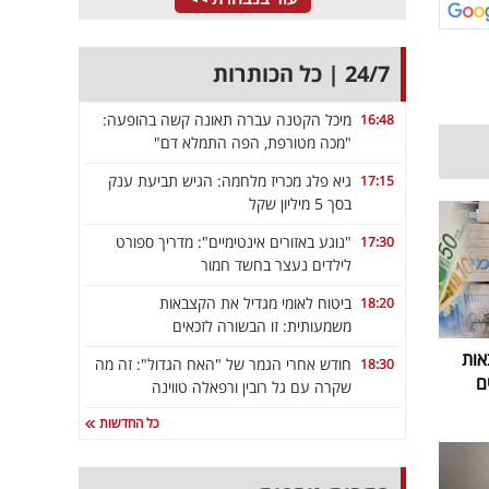
24/7 | כל הכותרות
מיכל הקטנה עברה תאונה קשה בהופעה:
16:48
"מכה מטורפת, הפה התמלא דם"
גיא פלג מכריז מלחמה: הגיש תביעת ענק
17:15
בסך 5 מיליון שקל
"נוגע באזורים אינטימיים": מדריך ספורט
17:30
לילדים נעצר בחשד חמור
ביטוח לאומי מגדיל את הקצבאות
18:20
משמעותית: זו הבשורה לזכאים
אות
חודש אחרי הגמר של "האח הגדול": זה מה
18:30
ם
שקרה עם גל רובין ורפאלה טווינה
כל החדשות