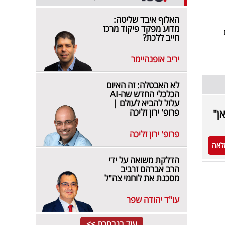
האלוף איבד שליטה:
מדוע מפקד פיקוד מרכז
חת
חייב ללכת?
יריב אופנהיימר
לא האבטלה: זה האיום
הכלכלי החדש שה-AI
עלול להביא לעולם |
פרופ' ירון זליכה
ן"
פרופ' ירון זליכה
לאה
הדלקת משואה על ידי
הרב אברהם זרביב
מסכנת את לוחמי צה"ל
עו"ד יהודה שפר
עוד בנבחרת >>