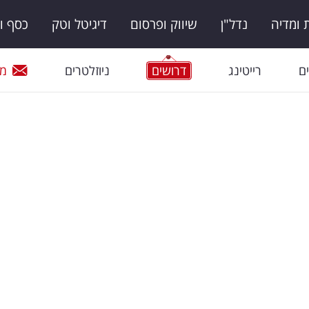
ומדיה
נדל"ן
שיווק ופרסום
דיגיטל וטק
כסף ו
ם
רייטינג
דרושים
ניוזלטרים
מי