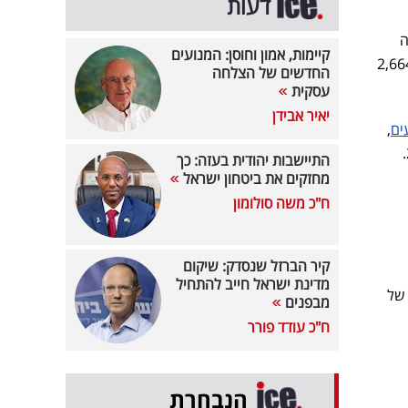
דעות
ה
קיימות, אמון וחוסן: המנועים
רמה של 2,664.08
החדשים של הצלחה
עסקית
יאיר אבידן
ים
,
התיישבות יהודית בעזה: כך
מחזקים את ביטחון ישראל
ח"כ משה סולומון
קיר הברזל שנסדק: שיקום
מדינת ישראל חייב להתחיל
 של
מבפנים
ח"כ עודד פורר
הנבחרת