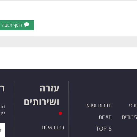
הוסף תגובה
עזרה
רו
ושירותים
ורט
תרבות ופנאי
הרש
עול
לימודים
תיירות
כתבו אלינו
TOP-5