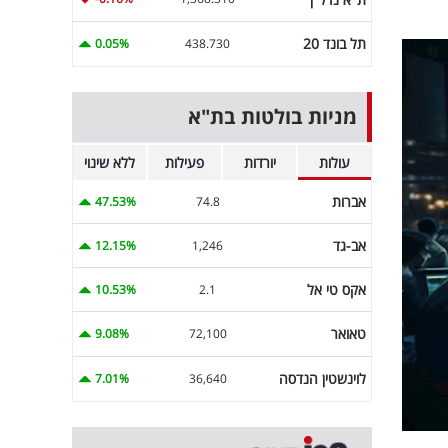
תל בונד 20
0.05%
438.730
מניות בולטות בת"א
עולות
יורדות
פעילות
ללא שינוי
אברות
47.53%
74.8
אב-גד
12.15%
1,246
אקס טי אל
10.53%
2.1
טאואר
9.08%
72,100
לוינשטין הנדסה
7.01%
36,640