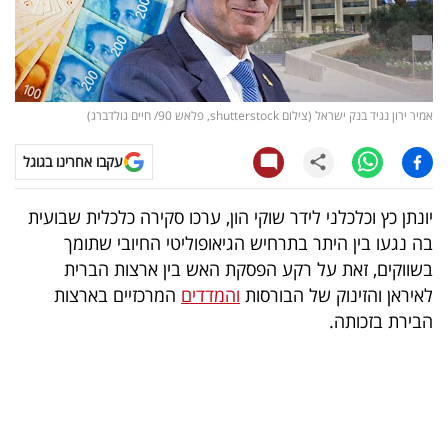
קריפטו
ויראלי
אמיר ירון נגיד בנק ישראל (צילום shutterstock, פלאש 90/ חיים גולדברג)
טלוויזיה
עקבו אחרינו בגוגל
עסקי
ספורט
יונתן כץ וכלכלני לידר שוקי הון, ערכו סקירה כלכלית שבועית
בה נגעו בין היתר בתרחיש הגיאופוליטי החיובי שתומך
קריירה
בשווקים, זאת על רקע הפסקת האש בין ארצות הברית
ולימודים
לאיראן והזינוק של הבורסות
והמדדים
המרכזיים בארצות
הבירת בזכותה.
מינויים
רייטינג
רכב