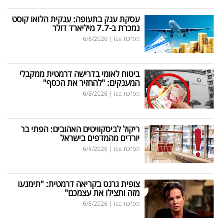
עסקת ענק בתעופה: ענקית הלואו קוסט
נמכרת ב-7.7 מיליארד דולר
מערכת ice
|
6/8/2026
ביטוח לאומי בדרישה דרמטית ממקבלי
המענקים: "להחזיר את הכסף"
מערכת ice
|
6/8/2026
ריקול לביסקוויטים האהובים: הפתי בר
יורדים מהמדפים בישראל
מערכת ice
|
6/8/2026
צופית גרנט בקריאה דרמטית: "תימנעו
מזה ותצילו את עצמכם"
מערכת ice
|
6/8/2026