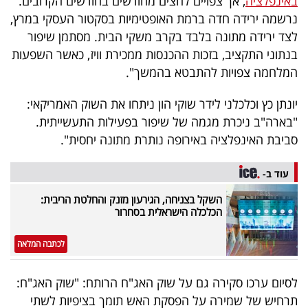
באינפלציה
, אך צפויים לחצים מחודשים בחודשים הקרובים.
40
נרשמה ירידה חדה ברמת האופטימיות בסקטור העסקי במרץ,
לצד ירידה מתונה בלבד בקרב משקי הבית. מסתמן שיפור
בנתוני התקציב, בזכות ההכנסות ממכירת וויז, כאשר השפעות
שיתופי
המלחמה צפויות להתבטא בהמשך".
פעולה
יונתן כץ וכלכלני לידר שוקי הון ניתחו את השוק האמריקאי:
"בארה"ב ניכרת מגמה של שיפור בפעילות התעשייתית.
סביבת האינפלציה באירופה נותרת מתונה יחסית".
דרושים
עוד ב-
ניוזלטרים
השקל בצניחה, הגירעון מזנק והחלטת הריבית:
הכלכלה הישראלית בסחרור
מייל
לכתבה המלאה
אדום
לסיום ערכו סקירה גם על שוק האג"ח הרותח: "שוק האג"ח:
תרחיש של שמירה על הפסקת האש תומך בציפיות לשתי