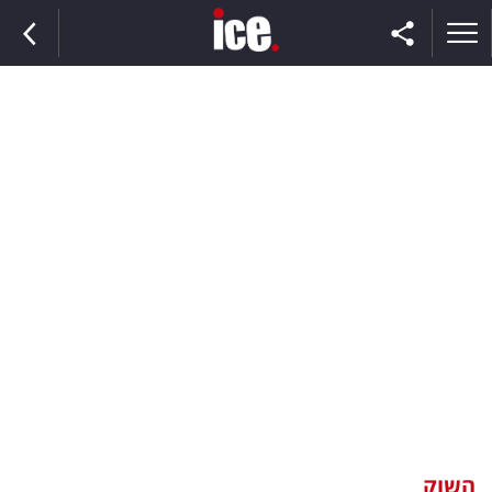
ראשי
הנבחרת
השוק
תקשורת
ומדיה
כסף
וצרכנות
השוק