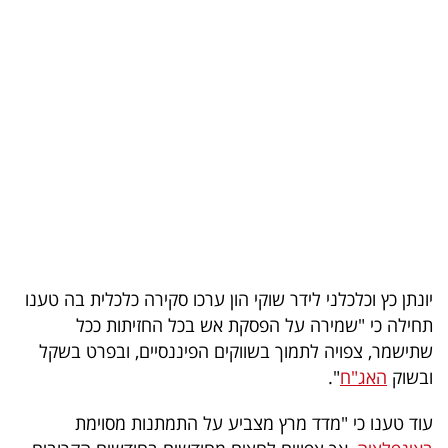
בריאות
תרבות
ופנאי
תיירות
TOP-
5
המילון
יונתן כץ וכלכלני לידר שוקי הון ערכו סקירה כלכלית בה טענו
הכלכלי
תחילה כי "שמירה על הפסקת אש בכל החזיתות ככל
שתישמר, צפויה לתמוך בשווקים הפיננסיים, ובפרט בשקל
פודקאסט
ובשוק
האג"ח
".
40
עוד טענו כי "מדד מרץ מצביע על התמתנות מסוימת
UNDER