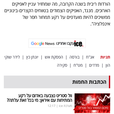
פרסמו
הורדות ריבית בשנה הקרובה, מה שמחזיר עניין לאפיקים
באייס
הארוכים. מנגד, האפיקים הצמודים בטווחים הקצרים-בינוניים
ממשיכים להיות מועדפים על רקע תמחור חסר של
עקבו
אינפלציה".
אחרינו:
עקבו אחרינו
תגיות
אג"ח
|
בורסה
|
הפסקת אש
|
יונתן כץ
|
לידר שוקי
הון
|
מדדים
|
מט"ח
|
סקירה
הכתבות החמות
וול סטריט נצבעה באדום על רקע
המתיחות עם איראן: מי בכל זאת עלתה?
מערכת ice
|
12:17
סיכום המסחר בוול סטריט