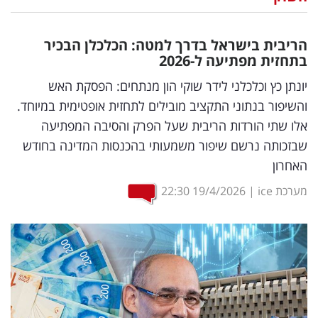
נדל"ן
הריבית בישראל בדרך למטה: הכלכלן הבכיר
דיגיטל
בתחזית מפתיעה ל-2026
וטק
יונתן כץ וכלכלני לידר שוקי הון מנתחים: הפסקת האש
והשיפור בנתוני התקציב מובילים לתחזית אופטימית במיוחד.
שיווק
אלו שתי הורדות הריבית שעל הפרק והסיבה המפתיעה
ופרסום
שבזכותה נרשם שיפור משמעותי בהכנסות המדינה בחודש
האחרון
משפט
מערכת ice
|
19/4/2026
22:30
מדדים
ומחקרים
דעות
רכילות
עסקית