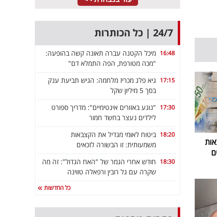
24/7 | כל הכותרות
מיכל הקטנה עברה תאונה קשה בהופעה:
16:48
"מכה מטורפת, הפה התמלא דם"
גיא פלג מכריז מלחמה: הגיש תביעת ענק
17:15
בסך 5 מיליון שקל
"נוגע באזורים אינטימיים": מדריך ספורט
17:30
לילדים נעצר בחשד חמור
ביטוח לאומי מגדיל את הקצבאות
18:20
אות
משמעותית: זו הבשורה לזכאים
ם
חודש אחרי הגמר של "האח הגדול": זה מה
18:30
שקרה עם גל רובין ורפאלה טווינה
כל החדשות