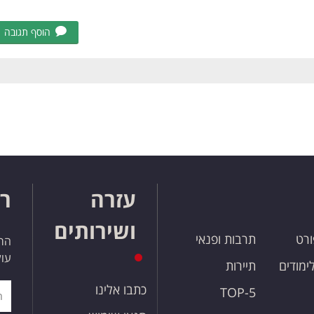
הוסף תגובה
עזרה
רו
ושירותים
ורט
תרבות ופנאי
הרש
עול
לימודים
תיירות
כתבו אלינו
TOP-5