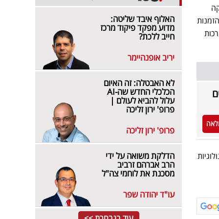
קה
האלוף איבד שליטה:
הזמנות
מדוע מפקד פיקוד מרכז
במערכות
חייב ללכת?
יריב אופנהיימר
לא האבטלה: זה האיום
הכלכלי החדש שה-AI
ם
עלול להביא לעולם |
פרופ' ירון זליכה
לאה
פרופ' ירון זליכה
הדלקת משואה על ידי
וגיות
הרב אברהם זרביב
מסכנת את לוחמי צה"ל
עו"ד יהודה שפר
עוד בנבחרת >>