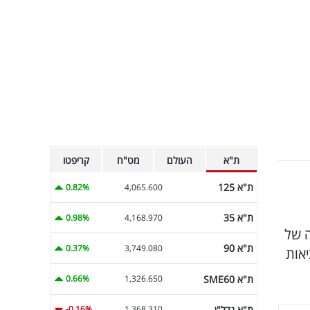
ת"א
העולם
מט"ח
קריפטו
ת"א 125
0.82%
4,065.600
ת"א 35
0.98%
4,168.970
ה של
ת"א 90
0.37%
3,749.080
 טכנולוגיית מציאות
ת"א SME60
0.66%
1,326.650
ת"א נדל"ן
-0.16%
1,368.310