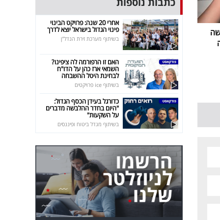
כתבות נוספות
אחרי 20 שנה: פרויקט הבינוי
פינוי הגדול בישראל יוצא לדרך
שה
בשיתוף מערכת זירת הנדל"ן
האם זו הרפורמה לה ציפינו?
השמאי ארז כהן על הדו"ח
לבחינת היטל ההשבחה
בשיתוף ice פרויקטים
כדורגל בעידן הכסף הגדול:
"היום בחדר ההלבשה מדברים
על השקעות"
בשיתוף מגדל ביטוח ופיננסים