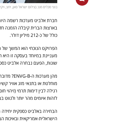
בוצי מכליס מנכ (צילום ישראל סאן, יחצ, ויקיפדיה, rstock
חברת אלביט מערכות רשמה היום
בארצות הברית קיבלה הזמנה חדש
כולל של כ-212 מיליון דולר.
מעניינת במיוחד בעסקה זו היא
שונות, הפעם נבחרה אלביט כספ
מהן מערכו
מוחלטת או בתנאי מזג אוויר קשי
לזהות איומים מהר יותר ולנווט ב
הבחירה באלביט כספקית יחידה 
הישראלית-אמריקאית ובאיכות הב