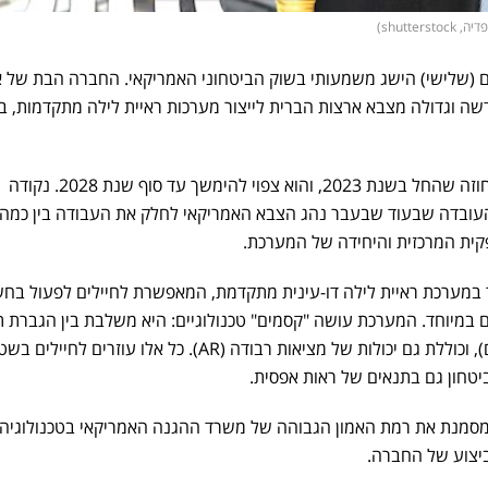
shutte)
 (שלישי) הישג משמעותי בשוק הביטחוני האמריקאי. החברה הבת של 
ה וגדולה מצבא ארצות הברית לייצור מערכות ראיית לילה מתקדמות, ב
הפרויקט הנוכחי הוא המשך של חוזה שהחל בשנת 2023, והוא צפוי להימשך עד סוף שנת 2028. נקודה
 העובדה שבעוד שבעבר נהג הצבא האמריקאי לחלק את העבודה בין כמה
קית המרכזית והיחידה של המערכת.
ת ה-ENVG-B? מדובר במערכת ראיית לילה דו-עינית מתקדמת, המאפשרת לחיילים לפעול בח
ם במיוחד. המערכת עושה "קסמים" טכנולוגיים: היא משלבת בין הגברת 
רגילה לבין דימות תרמי (זיהוי חום), וכוללת גם יכולות של מציאות רבודה (AR). כל אלו עוזרים לחיילי
ביטחון גם בתנאים של ראות אפסית.
מסמנת את רמת האמון הגבוהה של משרד ההגנה האמריקאי בטכנולוגיה
יצוע של החברה.