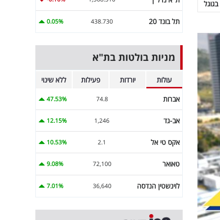
בגוגל
תל בונד 20
0.05%
438.730
מניות בולטות בת"א
עולות
יורדות
פעילות
ללא שינוי
אברות
47.53%
74.8
אב-גד
12.15%
1,246
אקס טי אל
10.53%
2.1
טאואר
9.08%
72,100
לוינשטין הנדסה
7.01%
36,640