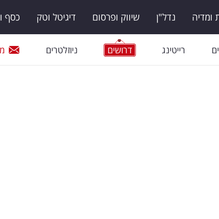
ומדיה
נדל"ן
שיווק ופרסום
דיגיטל וטק
כסף ו
ם
רייטינג
דרושים
ניוזלטרים
מי