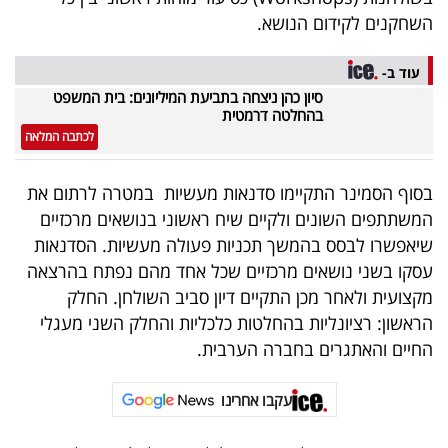
40
השחקנים לקידום הנושא.
עוד ב-
שיתופי
סיון כהן ניצחה בתביעת המיליונים: בית המשפט
בהחלטה דרמטית
פעולה
לכתבה המלאה
בסוף הסמינר התקיימו סדנאות מעשיות במטרה לרתום את
המשתתפים השונים ולקיים שיח ראשוני בנושאים מרכזיים
דרושים
שיאפשרו לבסס בהמשך תכניות פעולה מעשיות. הסדנאות
ניוזלטרים
עסקו בשני נושאים מרכזיים שכל אחד מהם נפתח בהרצאה
מקצועית ולאחר מכן התקיים דיון סביב השולחן. החלק
הראשון: רציונליות בהחלטות כלכליות והחלק השני מעגלי
מייל
החיים והאתגרים בחברה הערבית.
אדום
עקבו אחרינו