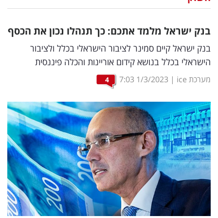
נדל"ן
בנק ישראל מלמד אתכם: כך תנהלו נכון את הכסף
דיגיטל
בנק ישראל קיים סמינר לציבור הישראלי בכלל ולציבור
וטק
הישראלי בכלל בנושא קידום אוריינות והכלה פיננסית
שיווק
מערכת ice
|
1/3/2023
7:03
4
ופרסום
משפט
מדדים
ומחקרים
דעות
רכילות
עסקית