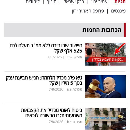
תגיות
אמיר ירון
|
בנק ישראל
|
חינוך
|
לימודים
|
פרסמו
פיננסים
|
פרופסור אמיר ירון
באייס
עקבו
הכתבות החמות
אחרינו:
היישוב שבו דירה ללא ממ"ד תעלה לכם
525 אלף שקל
איציק יצחקי
|
7/8/2026
עסקאות השבוע בנדל"ן
גיא פלג מכריז מלחמה: הגיש תביעת ענק
בסך 5 מיליון שקל
מערכת ice
|
7/8/2026
ביטוח לאומי מגדיל את הקצבאות
משמעותית: זו הבשורה לזכאים
מערכת ice
|
7/8/2026