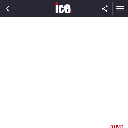
ראשי
הנבחרת
השוק
תקשורת
ומדיה
כסף
וצרכנות
השוק