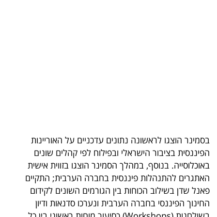
בריאות
תרבות
ופנאי
תיירות
TOP-
5
המילון
בסמינר הוצגו לראשונה נתונים עדכניים על האוריינות
הכלכלי
הפיננסית בציבור הישראלי ובפילוח לפי קהלים שונים
באוכלוסייה. בנוסף, במהלך הסמינר הוצגו בזווית אישית
פודקאסט
האתגרים להתנהלות פיננסית בחברה הערבית; התקיים
פאנל שדן בשילוב הכוחות בין הגורמים השונים לקידום
40
החינוך הפיננסי בחברה הערבית ונערכו סדנאות ודיון
UNDER
בשולחנות (Workshops) כסיעור מוחות ראשוני בין כל