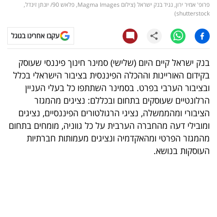
פרופ' אמיר ירון, נגיד בנק ישראל (צילום Magma Images, פלאש 90/ יונתן זינדל,
shutterstock)
קריפטו
עקבו אחרינו בגוגל
ויראלי
בנק ישראל קיים היום (שלישי) סמינר חינוך פיננסי שעוסק
טלוויזיה
בקידום האוריינות וההכלה הפיננסית בציבור הישראלי בכלל
עסקי
ובציבור הערבי בפרט. בסמינר השתתפו כל בעלי העניין
הרלונטיים שעוסקים בתחום ובכללם: נציגים מהמגזר
ספורט
הציבורי ומהממשלה, נציגי הרגולטורים הפיננסיים, נציגים
קריירה
ומובילי דעה מהחברה הערבית על כל גווניה, מומחים בתחום
מהמגזר הפרטי ומהאקדמיה ונציגים מעמותות חברתיות
ולימודים
העוסקות בנושא.
מינויים
רייטינג
רכב