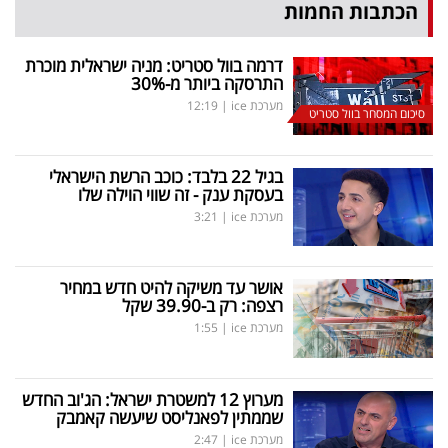
הכתבות החמות
דרמה בוול סטריט: מניה ישראלית מוכרת
התרסקה ביותר מ-30
%
מערכת ice
|
12:19
סיכום המסחר בוול סטריט
בגיל 22 בלבד: כוכב הרשת הישראלי
בעסקת ענק - זה שווי הוילה שלו
מערכת ice
|
3:21
אושר עד משיקה להיט חדש במחיר
רצפה: רק ב-39.90 שקל
מערכת ice
|
1:55
מערוץ 12 למשטרת ישראל: הג'וב החדש
שממתין לפאנליסט שיעשה קאמבק
מערכת ice
|
2:47