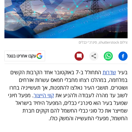
קריפטו
ויראלי
טלוויזיה
צילום shutterstock, סינרג'י כבלים
עסקי
עקבו אחרינו בגוגל
ספורט
בעיר
שדרות
התחולל ב-7 באוקטובר אחד הקרבות הקשים
קריירה
במלחמה, במהלכו רצחו מחבלי חמאס עשרות אזרחים
ולימודים
ושוטרים. תושבי העיר נאלצו להתפנות, אך תעשייניה בחרו
לשוב עד מהרה לעבודה ולהניע את
קווי הייצור
. מפעל חיוני
מינויים
שפועל בעיר הוא סינרג'י כבלים, המפעל היחיד בישראל
שמייצר את כל סוגי כבלי החשמל להם זקוקים חברת
רייטינג
החשמל, מפעלי התעשייה והמשק כולו.
רכב