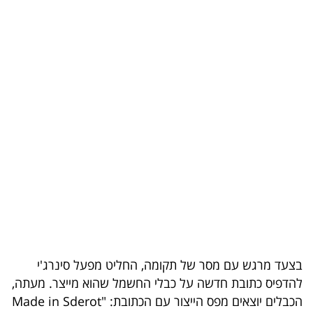
בריאות
תרבות
ופנאי
תיירות
TOP-
5
המילון
הכלכלי
פודקאסט
בצעד מרגש עם מסר של תקומה, החליט מפעל סינרג'י
40
להדפיס כתובת חדשה על כבלי החשמל שהוא מייצר. מעתה,
הכבלים יוצאים מפס הייצור עם הכתובת: "Made in Sderot
UNDER