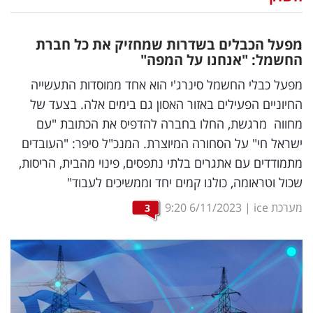
נדל"ן
מפעל הכבלים בשדרות שמחזיק את כל חברת
דיגיטל
החשמל: "אנחנו על המפה"
וטק
מפעל כבלי החשמל סינרג'י הוא אחד ממוסדות התעשייה
החיוניים הפעילים באזור האסון גם בימים אלה. בצעד של
שיווק
מחווה מרגשת, החלו בחברה להדפיס את הכתובת "עם
ופרסום
ישראל חי" על הסחורה המיוצרת. המנכ"ל סיפר: "העובדים
מתמודדים עם אתגרים בלתי נתפסים, פינוי מהבית, הריסות,
משפט
שכול וטראומה, כולנו קמים יחד וממשיכים לעבוד"
מדדים
מערכת ice
|
6/11/2023
9:20
3
ומחקרים
דעות
רכילות
עסקית