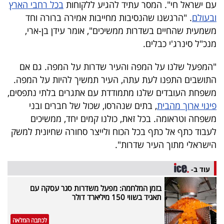
עם ישראל חי". המסר עתיד להגיע ללקוחות
בכל רחבי הארץ
40
ובעולם
. "הרגשנו שהנסיבות מחייבות אמירה ברורה וחד
משמעית שהחיים בשדרות ממשיכים", אומר עידן בן-ארי,
מנכ"ל סינרג'י כבלים.
שיתופי
פעולה
"המפעל שלנו על המפה והעיר שדרות על המפה. גם אם
התושבים התפנו לעת עתה, העיר תמשיך להיות על המפה.
משפחת העובדים שלנו מתמודדת עם אתגרים בלתי נתפסים,
פינוי ארוך מהבית
, בתים שנהרסו, שכול של חברים ובני
דרושים
משפחה וטראומה. בכל זאת, כולנו קמים יחד, ממשיכים
לעבוד כתף אל כתף בכל הכוח ולייצר סחורה שחיונית למשק
ניוזלטרים
הישראלי מתוך העיר שדרות".
עוד ב-
מייל
בזמן המלחמה: מפעל משדרות סגר עסקה עם
אדום
תאגיד בשווי 150 מיליארד דולר
לכתבה המלאה