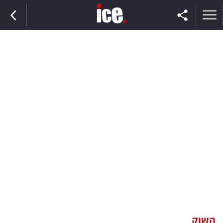
ראשי
הנבחרת
השוק
תקשורת
ומדיה
כסף
וצרכנות
השוק