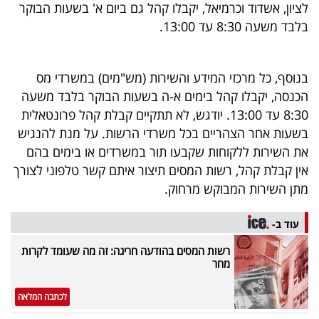
לציון, אשדוד וכרמיאל, יקבלו קהל גם ביום א' בשעות הבוקר
40
בלבד משעה 8:30 עד 13:00.
שיתופי
בנוסף, כל מרכזי המידע והשירות (מש"מים) במשרדי מס
פעולה
הכנסה, יקבלו קהל בימים א-ה בשעות הבוקר בלבד משעה
8:30 עד 13:00. יודגש, לא תתקיים קבלת קהל פרונטאלית
בשעות אחר הצהריים בכל משרדי הרשות. על מנת להנגיש
את השירות ללקוחות שקבעו תור במשרדים או בימים בהם
דרושים
אין קבלת קהל, רשות המסים תיצור איתם קשר טלפוני לצורך
מתן השירות המבוקש מרחוק.
ניוזלטרים
עוד ב-
מייל
רשות המסים בהודעה חריגה: זה מה שעומד לקרות
מחר
אדום
לכתבה המלאה