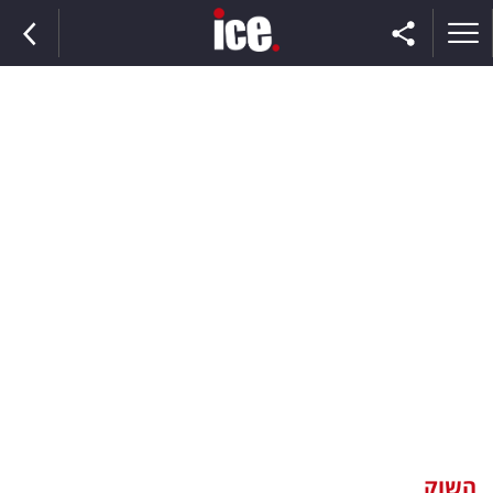
ראשי
הנבחרת
השוק
תקשורת
ומדיה
כסף
וצרכנות
השוק