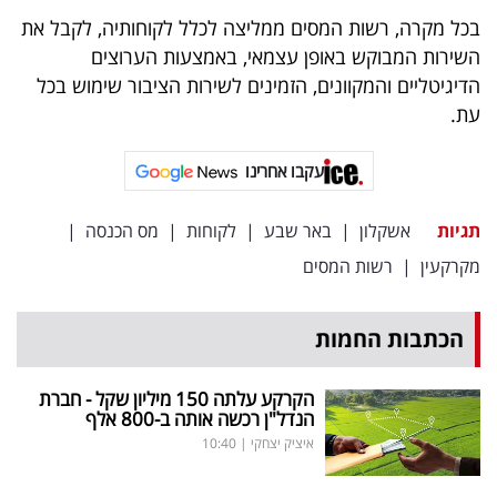
פרסמו
בכל מקרה, רשות המסים ממליצה לכלל לקוחותיה, לקבל את
באייס
השירות המבוקש באופן עצמאי, באמצעות הערוצים
הדיגיטליים והמקוונים, הזמינים לשירות הציבור שימוש בכל
עקבו
עת.
אחרינו:
עקבו אחרינו
תגיות
אשקלון
|
באר שבע
|
לקוחות
|
מס הכנסה
|
מקרקעין
|
רשות המסים
הכתבות החמות
הקרקע עלתה 150 מיליון שקל - חברת
הנדל"ן רכשה אותה ב-800 אלף
איציק יצחקי
|
10:40