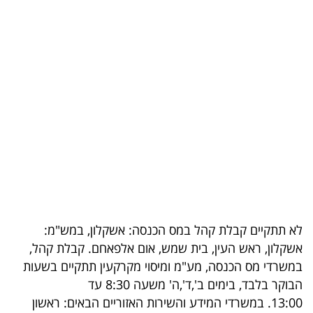
בריאות
תרבות
ופנאי
תיירות
TOP-
5
המילון
הכלכלי
לא תתקיים קבלת קהל במס הכנסה: אשקלון, במש"מ:
אשקלון, ראש העין, בית שמש, אום אלפאחם. קבלת קהל,
פודקאסט
במשרדי מס הכנסה, מע"מ ומיסוי מקרקעין תתקיים בשעות
40
הבוקר בלבד, בימים ב',ד',ה' משעה 8:30 עד
13:00. במשרדי המידע והשירות האזוריים הבאים: ראשון
UNDER