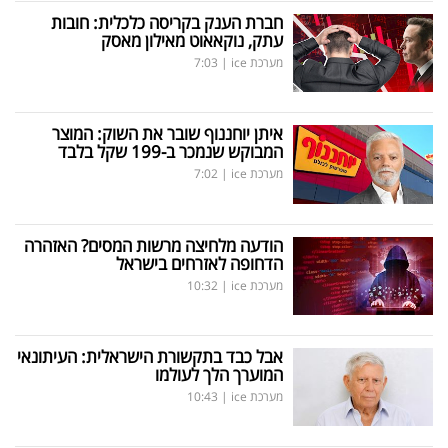
חברת הענק בקריסה כלכלית: חובות
עתק, נוקאאוט מאילון מאסק
מערכת ice
|
7:03
איתן יוחננוף שובר את השוק: המוצר
המבוקש שנמכר ב-199 שקל בלבד
מערכת ice
|
7:02
הודעה מלחיצה מרשות המסים? האזהרה
הדחופה לאזרחים בישראל
מערכת ice
|
10:32
אבל כבד בתקשורת הישראלית: העיתונאי
המוערך הלך לעולמו
מערכת ice
|
10:43