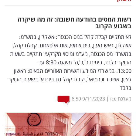
נדל"ן
רשות המסים בהודעה חשובה: זה מה שיקרה
דיגיטל
בשבוע הקרוב
וטק
לא תתקיים קבלת קהל במס הכנסה: אשקלון, במש"מ:
אשקלון, ראש העין, בית שמש, אום אלפאחם. קבלת קהל,
שיווק
במשרדי מס הכנסה, מע"מ ומיסוי מקרקעין תתקיים בשעות
ופרסום
הבוקר בלבד, בימים ב',ד',ה' משעה 8:30 עד
13:00. במשרדי המידע והשירות האזוריים הבאים: ראשון
משפט
לציון, אשדוד וכרמיאל, יקבלו קהל גם ביום א' בשעות הבוקר
מדדים
בלבד
ומחקרים
מערכת ice
|
9/11/2023
6:59
דעות
רכילות
עסקית