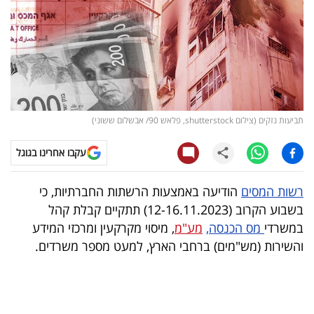
קריפטו
ויראלי
טלוויזיה
תביעות נזקים (צילום shutterstock, פלאש 90/ אבשלום ששוני)
עסקי
ספורט
עקבו אחרינו בגוגל
קריירה
רשות המסים
הודיעה באמצעות הרשתות החברתיות, כי
ולימודים
בשבוע הקרוב (12-16.11.2023) תתקיים קבלת קהל
במשרדי
מס הכנסה,
מע"מ
, מיסוי מקרקעין ומרכזי המידע
מינויים
והשירות (מש"מים) ברחבי הארץ, למעט מספר משרדים.
רייטינג
רכב