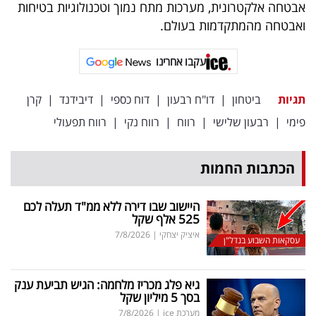
אבטחה אלקטרונית, מערכות מתח נמוך וטכנולוגיות בטיחות
ואבטחה מהמתקדמות בעולם.
עקבו אחרינו
תגיות
ביטחון
|
דו"ח רבעון
|
דוח כספי
|
דיבידנד
|
קרן
פימי
|
רבעון שלישי
|
רווח
|
רווח נקי
|
רווח תפעולי
הכתבות החמות
היישוב שבו דירה ללא ממ"ד תעלה לכם
525 אלף שקל
איציק יצחקי
|
7/8/2026
עסקאות השבוע בנדל"ן
גיא פלג מכריז מלחמה: הגיש תביעת ענק
בסך 5 מיליון שקל
מערכת ice
|
7/8/2026