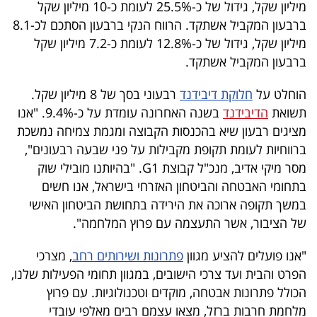
מיליון שקל, גידול של כ-25.5% לעומת כ-10 מיליון שקל
40
ברבעון המקביל אשתקד. הרווח הנקי ברבעון הסתכם לכ-8.1
מיליון שקל, גידול של כ-12.8% לעומת כ-7.2 מיליון שקל
ברבעון המקביל אשתקד.
שיתופי
פעולה
הוחלט על
חלוקת דיבידנד
רבעוני בסך של 8 מיליון שקל.
תשואת
הדיבידנד
בשנה האחרונה עומדת על כ-9.4%. "אנו
מציגים רבעון שיא בהכנסות הקבוצה ומגמת צמיחה נמשכת
ברווחיות לעומת תקופת מקבילות על פני שבעה רבעונים",
דרושים
מסר מיקי אדיב, מנכ"ל קבוצת G1. "בהיותנו מובילי שוק
בתחומי האבטחה והביטחון האזרחי בישראל, אנו חשים
ניוזלטרים
במשך תקופה ארוכה את הירידה בתחושת הביטחון האישי
של הציבור, אשר התעצמה עם פרוץ המלחמה".
מייל
"אנו פועלים להציע מגוון
פתרונות ושירותים רחב
, מצרכי
אדום
הפרט והבית ועד צרכי הישובים, במגוון תחומי הפעילות שלנו,
הכולל פתרונות אבטחה, מוקדים וטכנולוגיות. עם פרוץ
מלחמת חרבות ברזל, מצאו עצמם רבים מאלפי עובדי