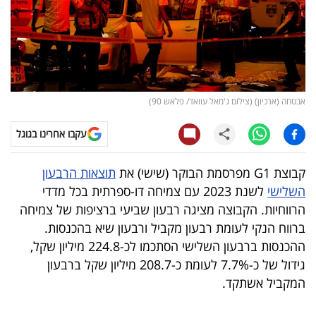
קריפטו
ויראלי
טלוויזיה
אבטחה (ארכיון) (צילום ג'מאל עוואד/ פלאש 90)
עסקי
עקבו אחרינו בגוגל
ספורט
קבוצת G1 מפרסמת הבוקר (שישי) את
תוצאות הרבעון
קריירה
השלישי
לשנת 2023 עם צמיחה דו-ספרתית בכל מדדי
ולימודים
הרווחיות. הקבוצה מציגה רבעון שביעי ברציפות של צמיחה
ברווח הנקי לעומת רבעון מקביל ורבעון שיא בהכנסות.
מינויים
ההכנסות ברבעון השלישי הסתכמו לכ-224.8 מיליון שקל,
גידול של כ-7.7% לעומת כ-208.7 מיליון שקל ברבעון
רייטינג
המקביל אשתקד.
רכב