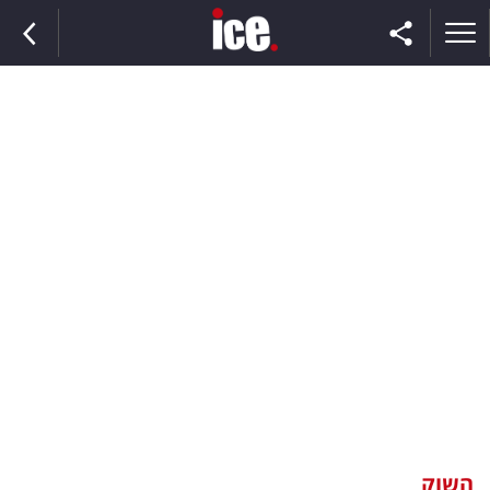
ראשי
הנבחרת
השוק
תקשורת
ומדיה
כסף
וצרכנות
השוק