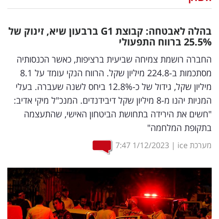
נדל"ן
בהלה לאבטחה: קבוצת
G
1 ברבעון שיא, זינוק של
דיגיטל
%
25.5
ברווח התפעולי
וטק
החברה רושמת צמיחה שביעית ברציפות, כאשר הכנסותיה
מסתכמות ב-224.8 מיליון שקל. הרווח הנקי עומד על 8.1
שיווק
מיליון שקל, גידול של כ-12.8% ביחס לשנה שעברה. בעלי
ופרסום
המניות יהנו מ-8 מיליון שקל דיבידנדים. המנכ"ל מיקי אדיב:
"חשים את הירידה בתחושת הביטחון האישי, שהתעצמה
משפט
בתקופת המלחמה"
מדדים
מערכת ice
|
1/12/2023
7:47
ומחקרים
דעות
רכילות
עסקית