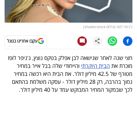
קריפטו
ויראלי
ג'ניפר לופז (צילום shutterstock)
טלוויזיה
עקבו אחרינו בגוגל
עסקי
חצי שנה לאחר שנישאה לבן אפלק בטקס נוצץ, ג'ניפר לופז
ספורט
מוכרת את
הבית היוקרתי
והייחודי שלה בבל אייר במחיר
מטורף של 42.5 מיליון דולר. את הבית היא רכשה במחיר
קריירה
נמוך בהרבה, רק 28 מיליון דולר - עסקה משלמת בהתאם
ולימודים
לכך שבמקור המחיר המבוקש עמד על 40 מיליון דולר.
מינויים
רייטינג
רכב