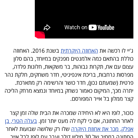
40
שיתופי
פעולה
ג'יי לו רכשה את
האחוזה היוקרתית
בשנת 2016. האחוזה
כוללת בהתאם כמה אלמנטים מפנקים במיוחד, בהם סלון
עצום עם אח, תקרות גבוהות, בר משקאות, חלונות פלדה,
דרושים
מפרסות נרחבות, בריכת אינפיניטי, חדר משחקים, חלקת נהר
פרטית (שמעתם נכון), חדר כושר והרשימה רק מתארכת.
ניוזלטרים
יתרה מכך, המיקום כאמור נשחק במיוחד ונמצא מרחק הליכה
קצר ממלון בל אייר המפורסם.
מייל
כזכור, לופז היא לא היחידה שמכרה את הבית שלה זמן קצר
אדום
לאחר החתונה, אם כי לקח לה מעט יותר זמן.
בעלה הטרי, בן
אפלק, מכר את אחוזת היוקרה
שלו רק שלושה שבועות לאחר
החתונה במחיר של 30 מיליון דולר ועבר עם לופז לבל אייר.