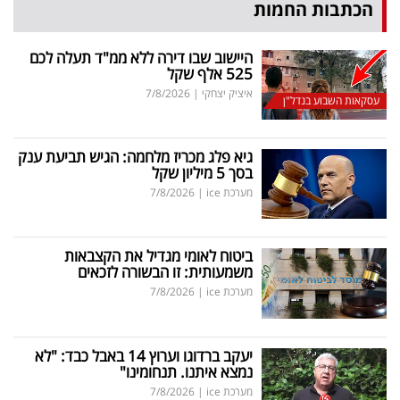
הכתבות החמות
היישוב שבו דירה ללא ממ"ד תעלה לכם
525 אלף שקל
איציק יצחקי
|
7/8/2026
עסקאות השבוע בנדל"ן
גיא פלג מכריז מלחמה: הגיש תביעת ענק
בסך 5 מיליון שקל
מערכת ice
|
7/8/2026
ביטוח לאומי מגדיל את הקצבאות
משמעותית: זו הבשורה לזכאים
מערכת ice
|
7/8/2026
יעקב ברדוגו וערוץ 14 באבל כבד: "לא
נמצא איתנו. תנחומינו"
מערכת ice
|
7/8/2026