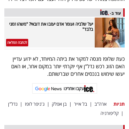
פרסמו
באייס
עוד ב-
יעל שלביה ועומר אדם יעזבו את דובאי? "משהו זמני
עקבו
בלבד"
אחרינו:
לכתבה המלאה
כעת שלופז מנסה למקור את ביתה המיוחד, לא ידוע עדיין
האם הזוג רכש נדל"ן אף יוקרתי יותר במקום אחר, או האם
יעשו שימוש בנכסים אחרים שברשותם.
עקבו אחרינו
תגיות
ארה"ב
|
בל אייר
|
בן אפלק
|
ג'ניפר לופז
|
נדל"ן
|
קליפורניה