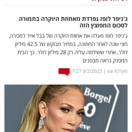
נדל"ן
ג'ניפר לופז נפרדת מאחוזת היוקרה בתמורה
דיגיטל
לסכום המפוצץ הזה
וטק
ג'ניפר לופז מעלה את אחוזת היוקרה של בבל אייר למכירה,
חצי שנה לאחר החתונה, במחיר מבוקש של 42.5 מיליון
שיווק
דולר, אחרי ששילמה עליה רק 28 מיליון דולר. כך הבית
ופרסום
המפנק נראה מבפנים
משפט
מערכת ice
|
3/2/2023
7:27
מדדים
ומחקרים
דעות
רכילות
עסקית