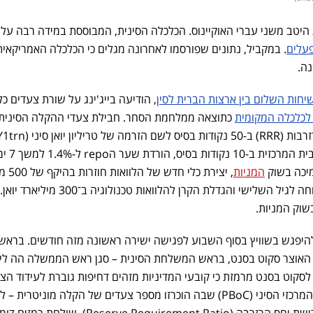
טב משני עברי האוקיינוס. הכלכלה הסינית, המבוססת במידה רבה על י
עלים
. במקביל, נתונים שפורסמו לאחרונה מגלים כי הכלכלה האמריקאית
ה.
חות השלום בין ארצות הברית לסין
, הודיעה בייג'ינג על שורת צעדים כל
לכלכלה המקומית
כתוצאה ממלחמת הסחר. חבילת צעדי ההקלה הסינית
למערכת הפיננסית, הפחתת הריבית המר
יכה בשוק
המניות
, יצירת כלי 
יואן לתמיכה בצריכה ובשירותי רווחה לגיל השלישי והגדלת הקרן להלוואות טכנו
שוק המניות.
היפגש בשוויץ בסוף השבוע לפגישה ישירה ראשונה מזה חודשים. בראש
אוצר סקוט בסנט, בראש המשלחת הסינית – סגן ראש הממשלה הה לי-
לסקוט בסנט מרמזת כי קובעי המדיניות מזהים דחיפות גוברת לעידוד הצ
גם מסיבת העיתונאים של הבנק המרכזי הסיני (PBoC) שבה הוכרזו מספר צעדים של הקלה מוניטרית
הפחתה של 50 נקודות בסיס בדרישת יחס הרזרבה (Reserve Requirement Ratio), שולחת ר