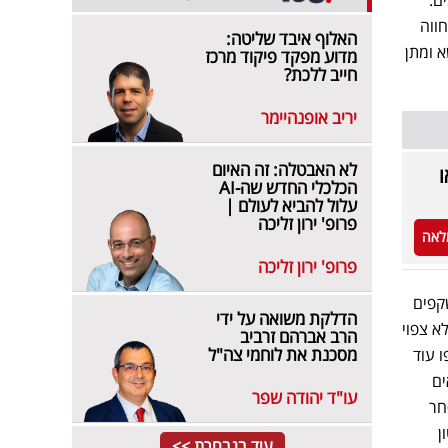
ווה
האלוף איבד שליטה:
שא ומתן
מדוע מפקד פיקוד מרכז
חייב ללכת?
יריב אופנהיימר
לא האבטלה: זה האיום
הכלכלי החדש שה-AI
עלול להביא לעולם |
פרופ' ירון זליכה
לאה
פרופ' ירון זליכה
קפים
הדלקת משואה על ידי
א צפוי
הרב אברהם זרביב
מסכנת את לוחמי צה"ל
בר צפו עוד
ים
עו"ד יהודה שפר
חר
ן
עוד בנבחרת >>