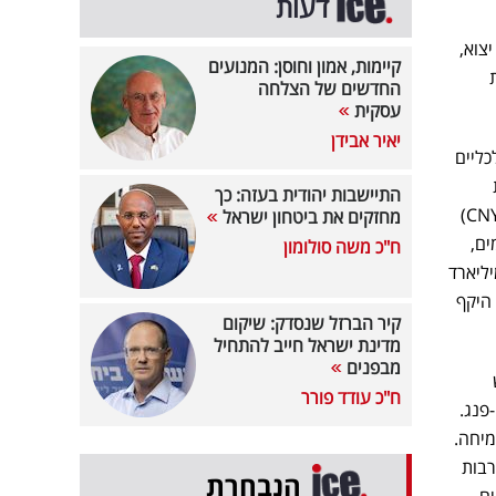
דעות
צוא,
קיימות, אמון וחוסן: המנועים
החדשים של הצלחה
עסקית
יאיר אבידן
כליים
התיישבות יהודית בעזה: כך
כוללת, בין היתר, הפחתת יחס הרזרבות (RRR) ב-50 נקודות בסיס לשם הזרמה של טריליון יואן סיני (CNY1trn)
מחזקים את ביטחון ישראל
כזית ב-10 נקודות בסיס, הורדת שער הrepo ל-1.4% למשך 7 ימים,
ח"כ משה סולומון
חדש של הלוואות חוזרות בהיקף של 500 מיליארד
לוגיה ב־300 מיליארד יואן. היקף
קיר הברזל שנסדק: שיקום
מדינת ישראל חייב להתחיל
מבפנים
ח"כ עודד פורר
פנג.
מיחה.
 – לרבות
הנבחרת
מזים דומים.