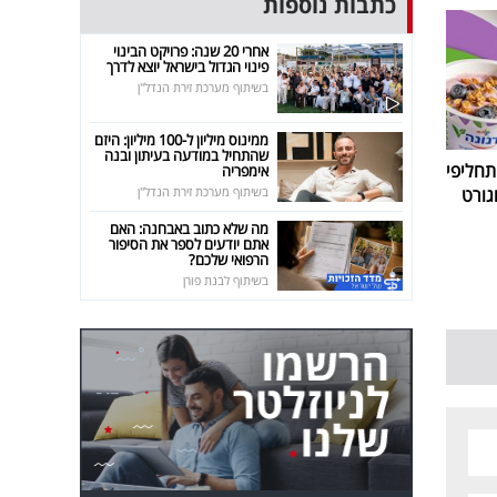
כתבות נוספות
אחרי 20 שנה: פרויקט הבינוי
פינוי הגדול בישראל יוצא לדרך
בשיתוף מערכת זירת הנדל"ן
ממינוס מיליון ל-100 מיליון: היזם
שהתחיל במודעה בעיתון ובנה
חליפי
אימפריה
בשיתוף מערכת זירת הנדל"ן
גורט
מה שלא כתוב באבחנה: האם
אתם יודעים לספר את הסיפור
הרפואי שלכם?
בשיתוף לבנת פורן