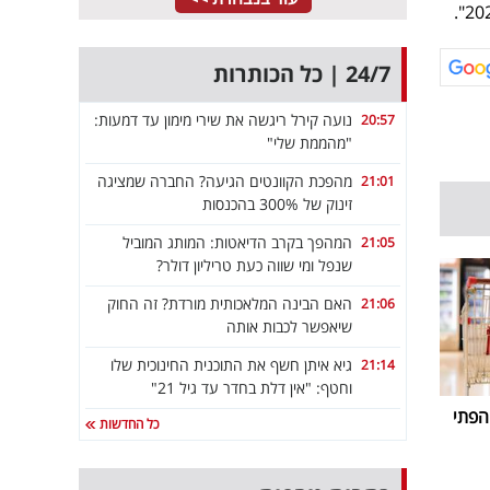
24/7 | כל הכותרות
נועה קירל ריגשה את שירי מימון עד דמעות:
20:57
"מהממת שלי"
מהפכת הקוונטים הגיעה? החברה שמציגה
21:01
זינוק של 300% בהכנסות
המהפך בקרב הדיאטות: המותג המוביל
21:05
שנפל ומי שווה כעת טריליון דולר?
האם הבינה המלאכותית מורדת? זה החוק
21:06
שיאפשר לכבות אותה
גיא איתן חשף את התוכנית החינוכית שלו
21:14
וחטף: "אין דלת בחדר עד גיל 21"
הפתי
כל החדשות