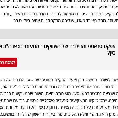
ם ומספק רמת תמיכה גבוהה יותר לשוק המניות. עם זאת, לא סביר שנח
של ספטמבר 2024, שכן למשקיעים כבר היו ציפיות מסוימות למדיניות מרחיבה טרם האירוע, והמ
עות", כותב ריצ'רד טאנג, אנליסט מחקר מניות אסיה ביוליוס בר.
אפקט טראמפ והדילמה של השווקים המתעוררים: ארה"ב או
סין?
לכתבה המ
 לשוב לשולחן המשא ומתן וצעדי ההקלה המוניטריים שעליהם הודיעה מש
הדחוף לעורר את הצמיחה במדינה נוכח הלחצים הכלכליים. "עם זאת, ל
מומנטום כלכלי ברמה שדומה לזה שנראה בספטמבר 2024", הוא כותב. "זאת, משום שהמשקיעים כ
יבה. ייתכן כי קיוו המשקיעים לצעדים פיסקליים נוספים, בידיעה שהתנא
גבלה משמעותית על הכלכלה הסינית. בנוסף, ניסיון העבר עם מלחמת הס
המשא ומתן הוא ממושך ומלא תהפוכות. מאז ביקורו הראשון של ליו הי בוושינגטו