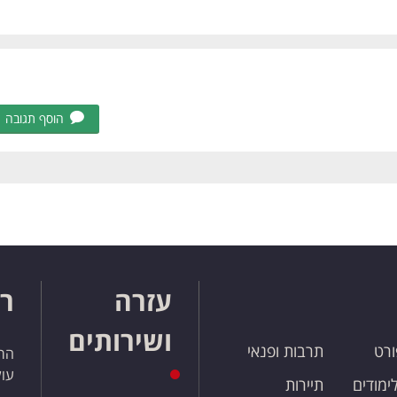
הוסף תגובה
עזרה
רו
ושירותים
ורט
תרבות ופנאי
הרש
עול
לימודים
תיירות