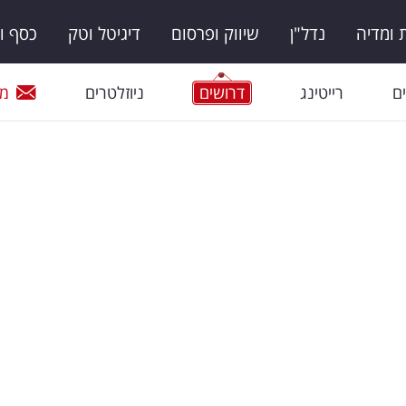
ומדיה
נדל"ן
שיווק ופרסום
דיגיטל וטק
כסף ו
ם
רייטינג
דרושים
ניוזלטרים
מי