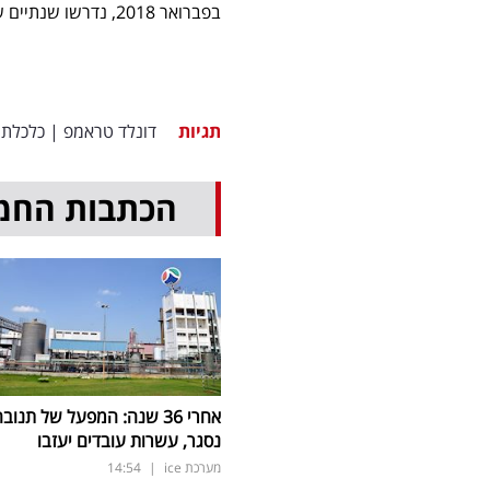
בפברואר 2018, נדרשו שנתיים של ויתורים וצעדי תגמול עד שלבסוף נחתם הסכם 'שלב ראשון' בינואר 2020".
תגיות
דונלד טראמפ
|
כלכלת 
הכתבות החמ
אחרי 36 שנה: המפעל של תנוב
נסגר, עשרות עובדים יעזבו
מערכת ice
|
14:54