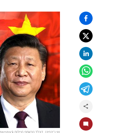
שי ג'ינפינג, דונלד טראמפ (צילום shutterstock)