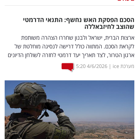
נדל"ן
הסכם הפסקת האש נחשף: התנאי הדרמטי
דיגיטל
שהוצב לחיזבאללה
וטק
ארצות הברית, ישראל ולבנון שחררו הצהרה משותפת
לקראת הסכם. המתווה כולל דרישה לנסיגה מוחלטת של
שיווק
ארגון הטרור, לצד תאריך יעד דרמטי לחזרה לשולחן הדיונים
ופרסום
מערכת ice
|
4/6/2026
5:20
משפט
מדדים
ומחקרים
דעות
רכילות
עסקית