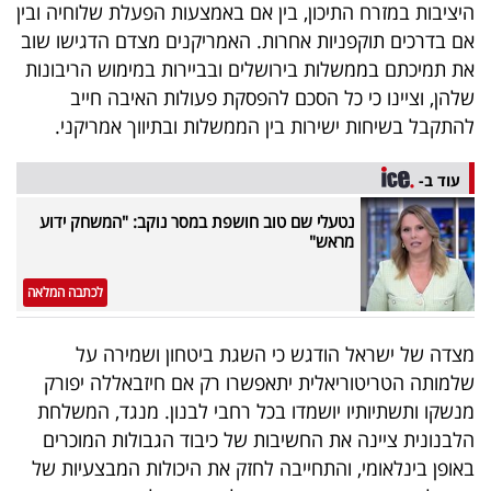
פרסמו
היציבות במזרח התיכון, בין אם באמצעות הפעלת שלוחיה ובין
אם בדרכים תוקפניות אחרות. האמריקנים מצדם הדגישו שוב
באייס
את תמיכתם בממשלות בירושלים ובביירות במימוש הריבונות
שלהן, וציינו כי כל הסכם להפסקת פעולות האיבה חייב
עקבו
להתקבל בשיחות ישירות בין הממשלות ובתיווך אמריקני.
אחרינו:
עוד ב-
נטעלי שם טוב חושפת במסר נוקב: "המשחק ידוע
מראש"
לכתבה המלאה
מצדה של ישראל הודגש כי השגת ביטחון ושמירה על
שלמותה הטריטוריאלית יתאפשרו רק אם חיזבאללה יפורק
מנשקו ותשתיותיו יושמדו בכל רחבי לבנון. מנגד, המשלחת
הלבנונית ציינה את החשיבות של כיבוד הגבולות המוכרים
באופן בינלאומי, והתחייבה לחזק את היכולות המבצעיות של