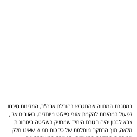
בריאות
תרבות
ופנאי
תיירות
TOP-
5
המילון
הכלכלי
במסגרת המתווה שהתגבש בהובלת ארה"ב, המדינות סיכמו
פודקאסט
לפעול במהירות להקמת אזורי פיילוט מיוחדים. באזורים אלו,
צבא לבנון יהיה הגורם היחיד שמחזיק בשליטה ביטחונית
40
מלאה, תוך הרחקה מוחלטת של כל כוח חמוש שאינו חלק
UNDER