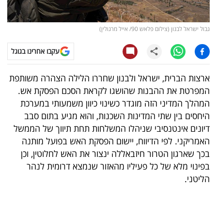
קריפטו
גבול ישראל לבנון (צילום פלאש 90/ אייל מרגולין)
ויראלי
עקבו אחרינו בגוגל
טלוויזיה
ארצות הברית, ישראל ולבנון שחררו הלילה הצהרה משותפת
עסקי
המפרטת את ההבנות שהושגו לקראת הסכם הפסקת אש.
ספורט
המהלך המדיני הזה מוגדר כשינוי כיוון משמעותי במערכת
היחסים בין שתי המדינות השכנות, והוא מגיע בתום סבב
קריירה
דיונים אינטנסיבי שניהלו המשלחות תחת תיווך של הממשל
ולימודים
האמריקני. לפי הדיווח, יישום הפסקת האש בפועל מותנה
בכך שארגון הטרור חיזבאללה ינצור את האש לחלוטין, וכן
מינויים
בפינוי מלא של כל פעיליו מהאזור שנמצא דרומית לנהר
הליטני.
רייטינג
רכב