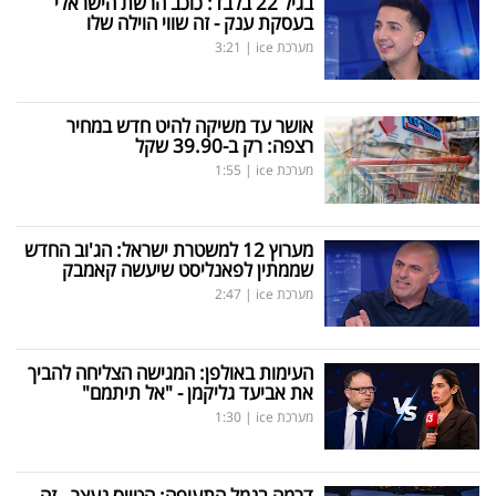
בגיל 22 בלבד: כוכב הרשת הישראלי
בעסקת ענק - זה שווי הוילה שלו
מערכת ice
|
3:21
אושר עד משיקה להיט חדש במחיר
רצפה: רק ב-39.90 שקל
מערכת ice
|
1:55
מערוץ 12 למשטרת ישראל: הג'וב החדש
שממתין לפאנליסט שיעשה קאמבק
מערכת ice
|
2:47
העימות באולפן: המגישה הצליחה להביך
את אביעד גליקמן - "אל תיתמם"
מערכת ice
|
1:30
דרמה בנמל התעופה: הטייס נעצר - זה