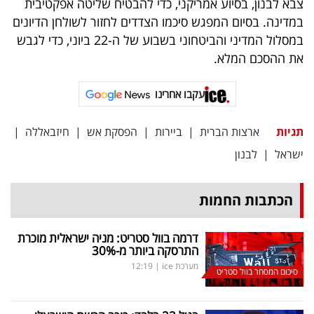
צבא לבנון, בסיוע אמריקני, כדי להבטיח שליטה אפקטיבית
במדינה. בסיום המפגש סיכמו הצדדים לחזור לשולחן הדיונים
במסלול המדיני והביטחוני בשבוע של ה-22 ביוני, כדי לגבש
את ההסכם המלא.
עקבו אחרינו
תגיות
ארצות הברית
|
ביירות
|
הפסקת אש
|
חיזבאללה
|
ישראל
|
לבנון
הכתבות החמות
דרמה בוול סטריט: מניה ישראלית מוכרת
התרסקה ביותר מ-30
%
מערכת ice
|
12:19
סיכום המסחר בוול סטריט