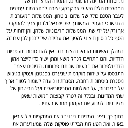
ממוסדות המדינה הרשמיים. המטרה המוצהרת של
40
המהלכים הללו היא לייצר קרקע יציבה להתקדמות עתידית
לעבר הסכם כולל של שלום וביטחון. הממשלות המעורבות
הדגישו כי העתיד המשותף של ישראל ולבנון צריך להתקבל
שיתופי
אך ורק על ידי שתי הממשלות הריבוניות שלהן, והן דוחות על
פעולה
הסף כל ניסיון חיצוני להפוך את עתידה של לבנון לבן ערובה.
במהלך השיחות הבהירו הצדדים כי אין להם כוונות תוקפניות
הדדיות, והם התחייבו לנהל משא ומתן ישיר כדי לייצר אמון
דרושים
הדדי ולפתור את הבעיות שנותרו פתוחות. הדיונים עצמם
התבססו על שיחות מוקדמות שנערכו בפנטגון ועסקו בגיבוש
ניוזלטרים
מסגרת ביטחונית רחבה. מסגרת זו נועדה לשמור לטווח ארוך
על הריבונות, על השלמות הטריטוריאלית ועל הביטחון של
שתי המדינות, ובכלל זה לפרק קבוצות חמושות שאינן
מייל
מדינתיות ולמנוע את הקמתן מחדש בעתיד.
אדום
בתוך כך, נציגי המדינות גינו יחד את המתקפות של איראן
באזור, ואת הפעולות הבלתי פוסקות שלה שמערערות את