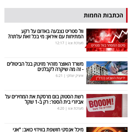
הכתבות החמות
וול סטריט נצבעה באדום על רקע
המתיחות עם איראן: מי בכל זאת עלתה?
מערכת ice
|
12:17
סיכום המסחר בוול סטריט
משרד האוצר מזהיר מזינוק בגל הביטולים
- זה מה שיקרה לקבלנים
איציק יצחקי
|
6:21
ידיעות השבוע בנדל"ן
רשת הסטוק בום מרסקת את המחירים על
אביזרי בית הספר: רק ב-1 שקל
מערכת ice
|
4:20
מיכל אנסקי חושפת בווידוי כואב: "אני