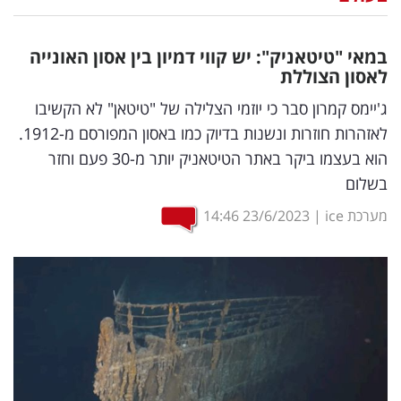
נדל"ן
במאי "טיטאניק": יש קווי דמיון בין אסון האונייה
דיגיטל
לאסון הצוללת
וטק
ג'יימס קמרון סבר כי יוזמי הצלילה של "טיטאן" לא הקשיבו
לאזהרות חוזרות ונשנות בדיוק כמו באסון המפורסם מ-1912.
שיווק
הוא בעצמו ביקר באתר הטיטאניק יותר מ-30 פעם וחזר
ופרסום
בשלום
משפט
מערכת ice
|
23/6/2023
14:46
מדדים
ומחקרים
דעות
רכילות
עסקית