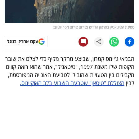
קריפטו
ויראלי
ספינת הטיטאניק בסרטון החדש (צילום צילום מסך יוטיוב)
טלוויזיה
עקבו אחרינו בגוגל
עסקי
הבמאי ג'יימס קמרון, שביצע מחקר מקיף כדי לצלם את שובר
ספורט
הקופות שלו משנת 1997, "טיטאניק", אמר שהוא רואה קווים
מקבילים בין הטעויות שהובילו לטביעת האונייה המפורסמת,
קריירה
לבין
הצוללת "טיטאן" שטבעה השבוע בלב האוקיינוס.
ולימודים
מינויים
רייטינג
רכב