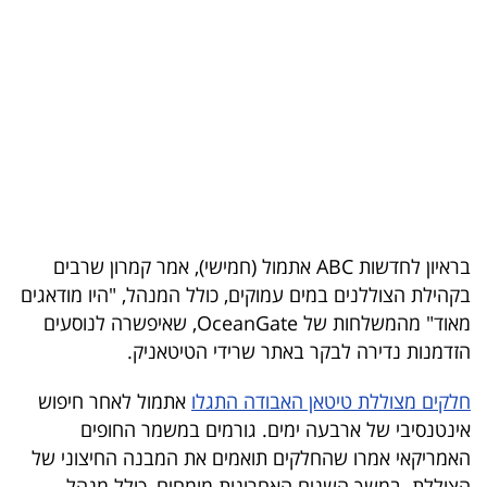
בריאות
תרבות
ופנאי
תיירות
TOP-
5
בראיון לחדשות ABC אתמול (חמישי), אמר קמרון שרבים
בקהילת הצוללנים במים עמוקים, כולל המנהל, "היו מודאגים
המילון
מאוד" מהמשלחות של OceanGate, שאיפשרה לנוסעים
הכלכלי
הזדמנות נדירה לבקר באתר שרידי הטיטאניק.
פודקאסט
חלקים מצוללת טיטאן האבודה התגלו
אתמול לאחר חיפוש
אינטנסיבי של ארבעה ימים. גורמים במשמר החופים
40
האמריקאי אמרו שהחלקים תואמים את המבנה החיצוני של
UNDER
הצוללת. במשך השנים האחרונות מומחים, כולל מנהל