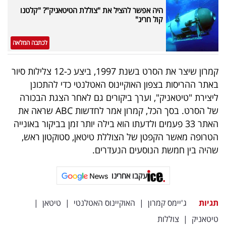
היה אפשר להציל את "צוללת הטיטאניק"? "קלטנו
קול חריג"
לכתבה המלאה
קמרון שיצר את הסרט בשנת 1997, ביצע כ-12 צלילות סיור
באתר ההריסות בצפון האוקיינוס האטלנטי כדי להתכונן
ליצירת "טיטאניק", וערך ביקורים גם לאחר הצגת הבכורה
של הסרט. בסך הכל, קמרון אמר לחדשות ABC שראה את
האתר 33 פעמים ולדעתו הוא בילה יותר זמן בביקור באונייה
הטרופה מאשר הקפטן של הצוללת טיטאן, סטוקטון ראש,
שהיה בין חמשת הנוסעים הנעדרים.
עקבו אחרינו
תגיות
ג'יימס קמרון
|
האוקיינוס האטלנטי
|
טיטאן
|
טיטאניק
|
צוללות