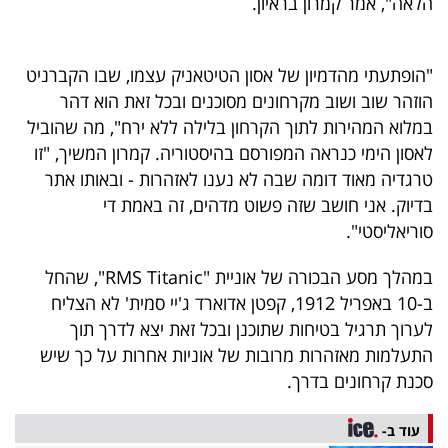
הלאה", אמר קמרון בראיון.
פרסמו
באייס
"הופתעתי מהדמיון של אסון הטיטאניק עצמו, שבו הקברניט
עקבו
הוזהר שוב ושוב מקרחונים מסוכנים ובכל זאת הוא דהר
אחרינו:
במלוא המהירות לתוך הקרחון בלילה ללא ירח", מה שהוביל
לאסון הימי כנראה המפורסם בהיסטוריה. קמרון המשיך, "זו
טרגדיה מאוד דומה שבה לא נענו לאזהרות - ובאותו אתר
בדיוק. אני חושב שזה פשוט מדהים, זה באמת די
סוריאליסטי".
במהלך מסע הבכורה של אוניית "RMS Titanic", שהחל
ב-10 באפריל 1912, קפטן אדוארד ג'יי סמית' לא הצליח
לערוך תרגיל בטיחות שתוכנן ובכל זאת יצא לדרך תוך
התעלמות מאזהרות מרובות של אוניות אחרות על כך שיש
סכנת קרחונים בדרך.
עוד ב-