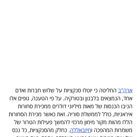
בריאות
תרבות
ופנאי
תיירות
TOP-
5
המילון
ארה"ב
החליטה כי יוטלו סנקציות על שלוש חברות ואדם
הכלכלי
אחד, הנמצאים בלבנון ובטורקיה. על פי הטענה, גופים אלו
הניבו הכנסות של מאות מיליוני דולרים ממכירת סחורות
פודקאסט
איראניות, כולל לממשלת סוריה. זאת כאשר מכירת הסחורות
הללו מהוות מקור מימון מרכזי להמשך פעילות הטרור של
40
משמרות המהפכה ו
חיזבאללה
. כחלק מהסנקציות, כל נכס
UNDER