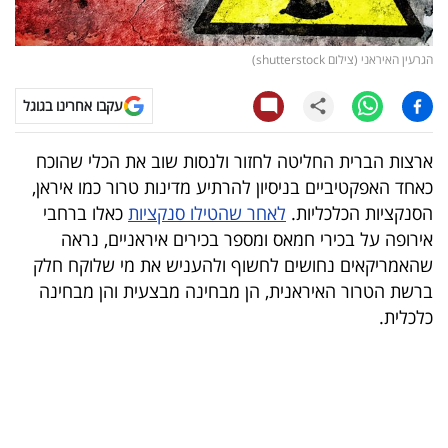
קריפטו
הגרעין האיראני (צילום shutterstock)
ויראלי
עקבו אחרינו בגוגל
טלוויזיה
ארצות הברית החליטה לחזור ולנסות שוב את הכלי שהוכח
עסקי
כאחד האפקטיביים בניסיון להרתיע מדינות טרור כמו איראן,
ספורט
הסנקציות הכלכליות.
לאחר שהטילו סנקציות
כאלו ברחבי
אירופה על בכירי חמאס ומספר בכירים איראניים, נראה
קריירה
שהאמריקאים נחושים לחשוף ולהעניש את מי שלוקח חלק
ולימודים
ברשת הטרור האיראנית, הן מבחינה מבצעית והן מבחינה
כלכלית.
מינויים
רייטינג
רכב