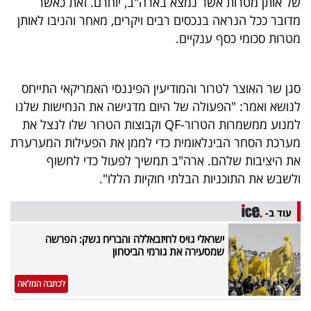
של אותן מטרות אשר נמצא בארה"ב, יוחרם. זאת כאשר
40
מדובר ככל הנראה בנכסים רבים ויקרים, מאחר והניבו לאותן
מטרות סכומי כסף ענקיים.
שיתופי
סגן שר האוצר לטרור והמודיעין הפיננסי האמריקאי התייחס
פעולה
לנושא ואמר: "הפעולה של היום מדגישה את הנחישות שלנו
למנוע ממשמרות הטרור-QF וקבוצות הטרור שלו לנצל את
מערכת הסחר הבינלאומית כדי לממן את הפעילות המערערת
דרושים
את היציבות שלהם. ארה"ב תמשיך לפעול כדי לחשוף
ולשבש את התוכניות הבלתי חוקיות הללו".
ניוזלטרים
עוד ב-
ישראלי גויס לחיזבאללה והבריח נשק: הפרשה
מייל
שמסעירה את גורמי הביטחון
אדום
לכתבה המלאה