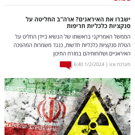
נדל"ן
ישברו את האיראנים? ארה"ב החליטה על
דיגיטל
סנקציות כלכליות חריפות
וטק
הממשל האמריקני בראשותו של הנשיא ביידן החליט על
הטלת סנקציות כלכליות חדשות, כנגד משמרות המהפכה
שיווק
האיראניים ושלוחותיהם במזרח התיכון
ופרסום
מערכת ice
|
1/2/2024
6:40
משפט
מדדים
ומחקרים
דעות
רכילות
עסקית