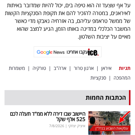
פרסמו
על אף שצעד זה הוא טיפה בים, יכול להיות שמדובר באיתות
באייס
לאיראנים, במטרה להזכיר להם את תקופת הסנקציות הקשות
של ממשל טראמפ עליהם, בה אזרחיה נאבקו מדי כאשר
עקבו
המשבר הכלכלי במדינה באותו הזמן, הגיע למצב שהוא
מאיים על יציבות השלטון.
אחרינו:
עקבו אחרינו
תגיות
איראן
|
ארגון טרור
|
ארה"ב
|
טורקיה
|
משמרות
המהפכה
|
סנקציות
הכתבות החמות
היישוב שבו דירה ללא ממ"ד תעלה לכם
525 אלף שקל
איציק יצחקי
|
7/8/2026
עסקאות השבוע בנדל"ן