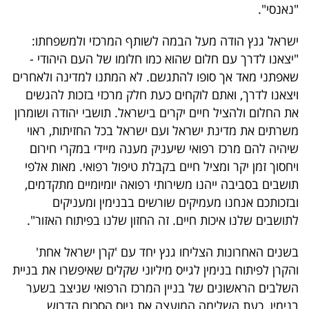
פרסמו
"נאנסי".
באייס
ישראל גנץ הודה מעל הבמה לשותף המרכזי ולמשפחתו:
"יצאנו לדרך עם חלום שהוא כמו חלומו של העם היהודי -
עקבו
שאפתני מאד אך סופו להתגשם. לא המתנו למדינה ולאחרים
אחרינו:
ויצאנו לדרך, ואתם לוקחים כעת חלק מרכזי בזכות להגשים
את החלום ולהציל חיים יקרים בישראל. תושבי יהודה ושומרון
משרתים את מדינת ישראל ועם ישראל בכל החזיתות, ראוי
שיהיה להם מרכז רפואי שיעניק מענה מיידי במקרי חירום
ויחסוך זמן יקר ומציל חיים בקבלת טיפול רפואי. מאות אלפי
תושבים בסביבה ייהנו משירותי רפואה יומיומיים מתקדמים,
ובזכותכם אנחנו מעמיקים שורשים בבנימין ומעניקים
לתושבים שלנו איכות חיים. זה החזון שלנו בפיתוח האזור".
בשנים האחרונות הצליחו גנץ יחד עם 'קרן ישראל אחת'
והקרן לפיתוח בנימין לגייס מיליוני שקלים שאיפשרו את בניית
השלבים הראשונים של בניין המרכז הרפואי שניצב בשער
בנימין. כעת השלימה המועצה את גיוס הסכום הדרוש