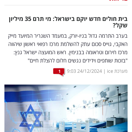
נדל"ן
בית חולים חדש יוקם בישראל: מי תרם 35 מיליון
דיגיטל
שקל?
וטק
בערב התרמה גדול בניו-יורק, במעמד השגריר המיועד מייק
האקבי, גוייס סכום עתק להשלמת מרכז רפואי ראשון שיהווה
שיווק
מרכז חירום וטראומה בבנימין. ראש המועצה ישראל גנץ:
ופרסום
"בזכות שותפים וידידים נגשים חלום להצלת חיים"
משפט
מערכת ice
|
24/12/2024
9:03
1
מדדים
ומחקרים
דעות
רכילות
עסקית