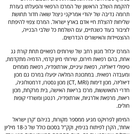
להקמת השלב הראשון של המרכז הרפואי והפעלתו בעזרת
תרומה נדיבה של יהודי אמריקני ניצול שואה חדור תחושת
שליחות להצלת חיי אדם בארץ ישראל. המרכז צפוי להיפתח
לציבור בעוד כשנתיים, עם השלמת כל שלבי הבנייה,
ההצטיידות והאישורים הנדרשים.
המרכז יכלול מגוון רחב של שירותים רפואיים תחת קורת גג
אחת, בהם רפואת חירום, שירותי מיון קדמי, הדמיה מתקדמת,
טיפולי דיאליזה, רפואת עיניים, אורתופדיה, רפואת מומחים
ומעבדה רפואית. במתכונת המלאה יפעלו במרכז גם מכון
דיאליזה, מכון דימות (CT, MRI) מכון גסטרו, דרמטולוגיה,
חדרי התאוששות, מרכז בריאות האישה, בית מרקחת, מכון
ריאות, מרפאת אלרגיות, אורתופדיה, רנטגן ומשרדי קופות
חולים.
המימון לפרויקט מגיע ממספר מקורות, בניהם 'קרן ישראל
אחת', הקרן לפיתוח בנימין, וקק"ל בסכום כולל של כ-18 מיליון