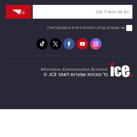
אני מאשר/ת קבלת ניוזלטרים ודיוורים פרסומיים בדוא"ל
I
nformation,
C
ommunication,
E
conomic
כל הזכויות שמורות לאתר ICE. ©