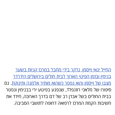
בריאות
תרבות
ופנאי
תיירות
TOP-
5
החייל ינאי וייסמן, נדקר בידי מחבל במרכז קניות בשער
המילון
בנימין ובזמן הפינוי הארוך לבית חולים בירושלים הידרדר
הכלכלי
מצבו של וייסמן והוא נפטר כשהוא מותיר אלמנה ותינוקת
. גם
סיפורו של מלאכי רוזנפלד, שנפגע בפיגוע ירי בבנימין ונפטר
פודקאסט
בבית החולים בשל אבדן רב של דם בדרך הארוכה, חידד את
חשיבות הקמת המרכז לרפואה דחופה לתושבי הסביבה.
40
UNDER