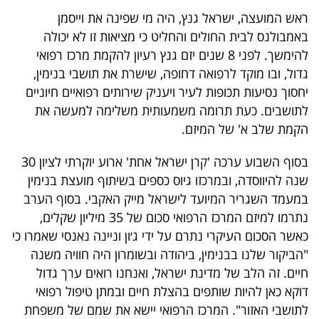
40
ראש המועצה, ישראל גנץ, היה מי שפינה את וייסמן
באמבולנס לבית החולים והחליט כי מציאות זו לא יכולה
להימשך. לפני 8 שנים יזם גנץ רעיון להקמת מרכז רפואי
שיתופי
גדול, ובו מוקד לרפואה דחופה, שישרת את תושבי בנימין,
פעולה
יחסוך נסיעות תכופות לעיר ויעניק שירותים רפואיים חיוניים
לתושבים. כעת תרומה משמעותית משלימה למעשה את
הקמת שלב א' של המיזם.
דרושים
בסוף השבוע ערכה 'קרן ישראל אחת' ארוע יוקרתי לציון 30
שנה להיווסדה, ובמרכזו גיוס כספים בשיתוף מועצת בנימין
ניוזלטרים
במעמד השגריר המיועד לישראל מייק האקבי. בסוף הערב
נתרמו למיזם המרכז הרפואי סכום של 35 מיליון שקלים,
כאשר הסכום העיקרי נתרם על ידי ג׳ון וניינה נאנסי שאמרו כי
מייל
"הביקור שלנו בבנימין, ביהודה ובשומרון היה חוויה משנה
אדום
חיים. זה הלב של מדינת ישראל, ואנחנו רואים ערך גדול
דוקא כאן להיות שותפים בהצלת חיים ובמתן טיפול רפואי
לתושבי האזור". המרכז הרפואי יישא את שמם של משפחת