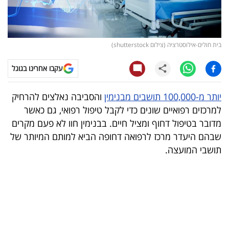
קריפטו
ויראלי
בית חולים-אילוסטרציה (צילום shutterstock)
טלוויזיה
עקבו אחרינו בגוגל
עסקי
יותר מ-100,000 תושבים מבנימין
והסביבה נאלצים להרחיק
ספורט
למרכזים רפואיים שונים כדי לקבל טיפול רפואי, גם כאשר
מדובר בטיפול דחוף ומציל חיים. בבנימין חוו לא פעם מקרים
קריירה
שבהם היעדר מרכז לרפואה דחופה הביא למותם המיותר של
ולימודים
תושבי המועצה.
מינויים
רייטינג
רכב