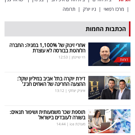
|
מרכז רפואי
|
ניו יורק
|
תרומה
הכתבות החמות
אחרי זינוק של 1,100
%
במניה: החברה
הלוהטת בבורסה לא עוצרת
רוי שיינמן
|
12:53
דוחות
דירת יוקרה בתל אביב במיליון שקל:
ההצעה החריגה של האחים חג'ג'
איציק יצחקי
|
13:12
תוספת שכר משמעותית ושיפור תנאים:
בשורה לעובדים בישראל
מערכת ice
|
14:44