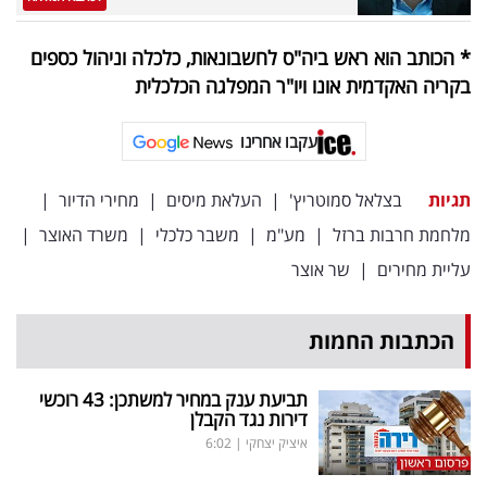
* הכותב הוא ראש ביה"ס לחשבונאות, כלכלה וניהול כספים
בקריה האקדמית אונו ויו"ר המפלגה הכלכלית
עקבו אחרינו
תגיות
בצלאל סמוטריץ'
|
העלאת מיסים
|
מחירי הדיור
|
מלחמת חרבות ברזל
|
מע"מ
|
משבר כלכלי
|
משרד האוצר
|
עליית מחירים
|
שר אוצר
הכתבות החמות
תביעת ענק במחיר למשתכן: 43 רוכשי
דירות נגד הקבלן
איציק יצחקי
|
6:02