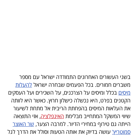
בריאות
תרבות
ופנאי
תיירות
TOP-
5
בשני העשורים האחרונים התמודדה ישראל עם מספר
המילון
משברים חמורים. בכל הפעמים שבחרה ישראל
להעלות
מיסים
בכלל ומיסים על הצרכנים, על השכירים ועל העסקים
הכלכלי
הקטנים בפרט, היא נכשלה כישלון חרוץ. כאשר היא לוותה
פודקאסט
את העלאות המיסים בהפחתת הריבית אל מתחת לשיעור
שיווי המשקל המתחייב מבלימת
האינפלציה
, אזי התוצאה
40
הייתה גם טירוף במחירי הדיור. למרבה הצער,
שר האוצר
UNDER
סמוטריץ'
עושה בדיוק את אותה הטעות וסולל את הדרך לגל