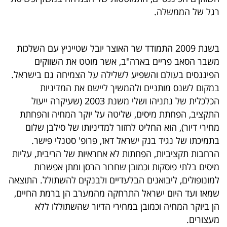
פרסמו
רגל של הממשלה.
באייס
עקבו
בשנת 2009 התמודד שר האוצר יובל שטייניץ עם השלכות
משבר הסאב פריים בארה"ב, אשר מוטט את השווקים
אחרינו:
הפיננסים בעולם והשפיע לשלילה על הצמיחה גם בישראל.
במקום לשנס מותניים ולהמשיך ליישם את המדיניות
הכלכלית של נתניהו ושלי משנת 2003 (שעיקרה ייעול
התקציב, הפחתת מיסים, שליטה על יוקר המחיה והפחתת
מחירי דיור), הוא החליט לחזור למדיניותו של סילבן שלום
בתמיכתו של נגיד בנק ישראל דאז, פרופ' סטנלי פישר.
הרחבות תקציביות, הפחתות לא אחראיות של הריבית, עליות
מיסים בלתי פוסקות וכמובן שחרור הרסן ומתן אפשרות
למונופולים, ליבואנים הבלעדיים ולבנקים להשתולל. התוצאה
שמאז ועד היום ישראל התרחקה מהמערב הן ברמת החיים,
הן ביוקר המחיה וכמובן במחירי הדיור שהשתוללו ללא
מעצורים.