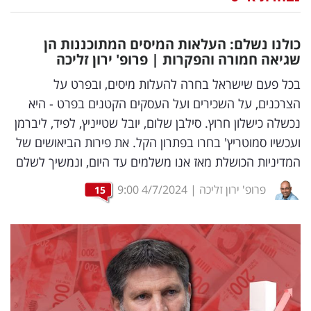
נדל"ן
כולנו נשלם: העלאות המיסים המתוכננות הן
דיגיטל
שגיאה חמורה והפקרות | פרופ' ירון זליכה
וטק
בכל פעם שישראל בחרה להעלות מיסים, ובפרט על
הצרכנים, על השכירים ועל העסקים הקטנים בפרט - היא
שיווק
נכשלה כישלון חרוץ. סילבן שלום, יובל שטייניץ, לפיד, ליברמן
ופרסום
ועכשיו סמוטריץ' בחרו בפתרון הקל. את פירות הביאושים של
המדיניות הכושלת מאז אנו משלמים עד היום, ונמשיך לשלם
משפט
פרופ' ירון זליכה
|
4/7/2024
9:00
15
מדדים
ומחקרים
דעות
רכילות
עסקית