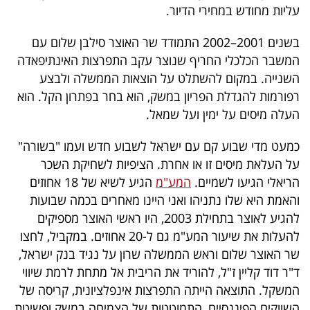
עליות מחודש במחירי הדיור.
40
בשנים 2001–2002 התמודד שר האוצר סילבן שלום עם
המשבר הכלכלי החריף שנוצר עקב התפרצות האינתיפאדה
שיתופי
השנייה. במקום להשתלט על הוצאות הממשלה ולבצע
פעולה
רפורמות להגדלת הפריון במשק, הוא בחר בפתרון הקל. הוא
העלה מיסים על ימין ועל שמאל.
כמעט מדי שבוע קם עם ישראל לשבוע חדש ועמו "בשורה"
דרושים
על העלאת מיסים זו או אחרת. הציפיות לשחיקת השכר
הריאלי הגיעו לשמיים.
המע"מ
הגיע לשיא של 18 אחוזים
ניוזלטרים
והאמת היא שלו נתניהו ואני היינו מאחרים בכמה שבועות
להגיע לאוצר בתחילת 2003, היו ראשי האוצר מספיקים
להעלות את שיעור המע"מ גם ל-20 אחוזים. במקביל, לחצו
מייל
שר האוצר שלום וראש הממשלה שרון על נגיד בנק ישראל,
אדום
ד"ר דוד קליין ז"ל, להוריד את הריבית אל מתחת לרמת שיווי
המשקל. התוצאה הייתה התפרצות אינפלציונית, קריסה של
השווקים הפיננסיים, התמוטטות של הצמיחה במשק ופשיטת