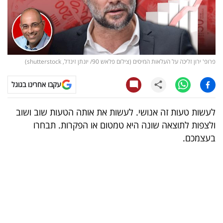
קריפטו
ויראלי
פרופ' ירון זליכה על העלאות המיסים (צילום פלאש 90/ יונתן זינדל, shutterstock)
טלוויזיה
עקבו אחרינו בגוגל
עסקי
ספורט
לעשות טעות זה אנושי. לעשות את אותה הטעות שוב ושוב
ולצפות לתוצאה שונה היא טמטום או הפקרות. תבחרו
קריירה
בעצמכם.
ולימודים
מינויים
רייטינג
רכב