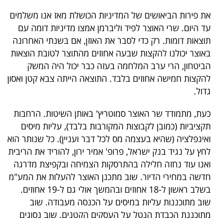
את פירות הביאושים של המדיניות הכושלת מאז אנו משלמים
עד היום. שרי האוצר לפיד וליברמן אמצו מדיניות דומה עם
תוצאות דומות. רק כדי לסבר את האוזן, אם בשנתי האחרונה
באוצר יכולנו להקצות שבעה אחוזים מהתוצר לטובת הוצאות
הביטחון, הרי ערב המלחמה בעזה כבר יכול היה המשק
להקצות חמישה אחוזים בלבד. התוצאה הייתה צבא קטן ואסון
גדול.
כעת, מתמודד שר האוצר סמוטריץ' באותן השיטות. הרחבות
תקציביות (כמובן לקבוצות המקורבות בלבד), עליות מיסים
ואינפלציה (שהיא בעצמה מס לכל דבר ועניין). כל שנותר הוא
לחץ על נגיד בנק ישראל, פרופ' אמיר ירון, להוריד את הריבית
ואנו עוד נחזה חלילה בהתרסקות הצמיחה ובקפיצת מדרגה
חדשה במחירי הדיור. שוב מתכנן האוצר להעלות את המע"מ
בשלב ראשון ל-18 אחוזים ובהמשך אולי גם ל-19 אחוזים.
שוב מתוכננות עליות במיסים על הכנסה מעבודה. שוב
מתוכננת הכבדת הנטל על העסקים הקטנים. שוב נסוגים