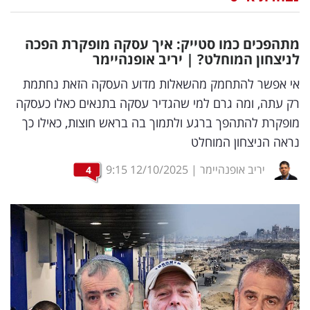
נדל"ן
מתהפכים כמו סטייק: איך עסקה מופקרת הפכה
דיגיטל
לניצחון המוחלט? | יריב אופנהיימר
וטק
אי אפשר להתחמק מהשאלות מדוע העסקה הזאת נחתמת
רק עתה, ומה גרם למי שהגדיר עסקה בתנאים כאלו כעסקה
שיווק
מופקרת להתהפך ברגע ולתמוך בה בראש חוצות, כאילו כך
ופרסום
נראה הניצחון המוחלט
משפט
יריב אופנהיימר
|
12/10/2025
9:15
4
מדדים
ומחקרים
דעות
רכילות
עסקית