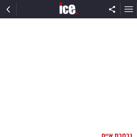
ראשי
הנבחרת
השוק
תקשורת
ומדיה
כסף
וצרכנות
נבחרת אייס