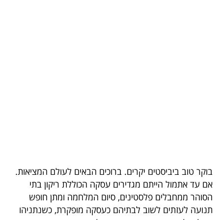
בריאות
תרבות
ופנאי
תיירות
TOP-
5
המילון
הכלכלי
בוקר טוב ביביסטים יקרים. ברוכים הבאים לעולם המציאות.
פודקאסט
אם עד אתמול הייתם מגדירים עסקה הכוללת ריקון בתי
הסוהר ממחבלים פלסטינים, סיום המלחמה ומתן חופש
40
תנועה לעזתים לשוב לבתיהם כעסקה מופקרת, כשנתניהו
UNDER