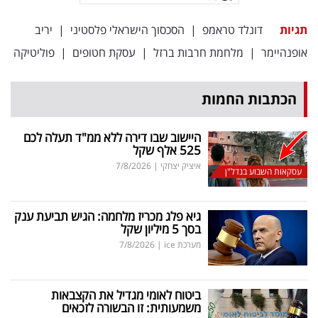
תגיות
דונלד טראמפ
|
הסכסוך הישראלי פלסטיני
|
יריב
אופנהיימר
|
מלחמת חרבות ברזל
|
עסקת חטופים
|
פוליטיקה
הכתבות החמות
היישוב שבו דירה ללא ממ"ד תעלה לכם
525 אלף שקל
איציק יצחקי
|
7/8/2026
עסקאות השבוע בנדל"ן
גיא פלג מכריז מלחמה: הגיש תביעת ענק
בסך 5 מיליון שקל
מערכת ice
|
7/8/2026
ביטוח לאומי מגדיל את הקצבאות
משמעותית: זו הבשורה לזכאים