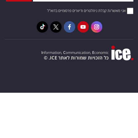
אני מאשר/ת קבלת ניוזלטרים ודיוורים פרסומיים בדוא"ל
I
nformation,
C
ommunication,
E
conomic
כל הזכויות שמורות לאתר ICE. ©