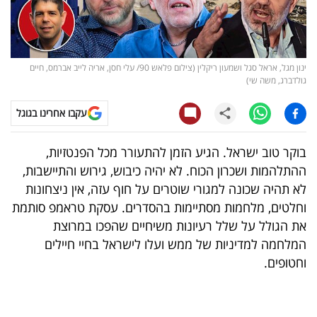
קריפטו
ויראלי
ינון מגל, אראל סגל ושמעון ריקלין (צילום פלאש 90/ עלי חסן, אריה לייב אברמס, חיים
גולדברג, משה שי)
טלוויזיה
עקבו אחרינו בגוגל
עסקי
ספורט
בוקר טוב ישראל. הגיע הזמן להתעורר מכל הפנטזיות,
ההתלהמות ושכרון הכוח. לא יהיה כיבוש, גירוש והתיישבות,
קריירה
לא תהיה שכונה למגורי שוטרים על חוף עזה, אין ניצחונות
ולימודים
וחלטים, מלחמות מסתיימות בהסדרים. עסקת טראמפ סותמת
את הגולל על שלל רעיונות משיחיים שהפכו במרוצת
מינויים
המלחמה למדיניות של ממש ועלו לישראל בחיי חיילים
וחטופים.
רייטינג
רכב