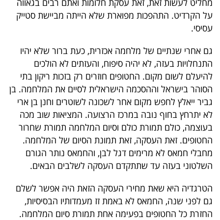
מחליט לעשות זאת, זאת עסקת חלומות ואתם רבים בגאווה
40
על הקרדיט. התהפכות מפוארת שלא הייתה מביישת סטייק
עסיסי.
שיתופי
גם אחרי שנתיים של מלחמה אכזרית, כעת ברור שלא יהיו
פעולה
התנחלויות בעזה, לא יהיה סיפוח, והעזתים לא הולכים
להיעלם לשום מקום. החטופים חוזרים רק בזכות ריקון בתי
הסוהר בישראל וההסכמה הישראלית לסיים את המלחמה. בן
גביר ייאלץ לחפש מקום אחר לשכונה לשוטרים וחנן בן ארי
דרושים
לא יתרחץ בחוף נובה במרכז הרצועה. המציאות שוב מכה
בעוצמה, כולם תמורת כולם וסיום המלחמה תמורת שחרור
ניוזלטרים
החטופים. זאת העסקה, זאת תמונת הסיום של המלחמה.
מחבלי חמאס לא מרימים דגל לבן, והחמאס נותר הגורם
השלטוני בעזה עד שתתקדם העסקה לשלבים הבאים.
מייל
אדום
הטרגדיה היא שאת מחירי העסקה הזאת היה אפשר לשלם
גם לפני שנה, החמאס לא באמת זז מעמדותיו הבסיסיות,
החזרת כל החטופים בפעימה אחת תמורת סיום המלחמה.