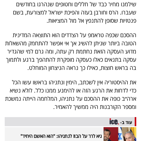
פרסמו
שילמנו מחיר כבד של חללים וחטופים שנהרגו בחודשים
שעברו. הרס וחורבן בעזה והפיכת ישראל למצורעת, בשם
באייס
פנטזיות שסופן להתנפץ אל מול המציאות.
עקבו
ההסכם שכפה טראמפ על הצדדים הוא התוצאה המדינית
אחרינו:
הטובה ביותר שניתן להשיג אך אי אפשר להתחמק מהשאלות
מדוע העסקה הזאת נחתמת רק עתה, ומה גרם למי שהגדיר
עסקה בתנאים כאלו כעסקה מופקרת להתהפך ברגע ולתמוך
בה בראש חוצות, כאילו כך נראה הניצחון המוחלט.
את ההיסטוריה אין לשכתב, הימין ונתניהו בראשו עשו הכל
כדי לדחות את הרגע הזה או להימנע ממנו כלל. לולא נשיא
ארה״ב כופה את ההסכם על נתניהו, המלחמה הייתה נמשכת
ומספר הקורבנות היה ממשיך להאמיר.
עוד ב-
גיא לרר על הבוז לנתניהו: "הוא האשם היחיד"