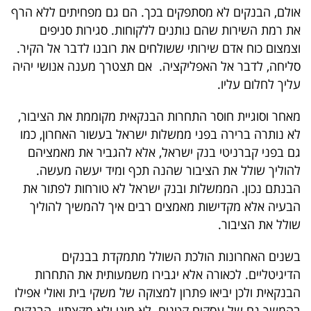
פרסמו
אולם, הבנקים לא מסתפקים בכך. הם גם מפחיתים ללא הרף
באייס
את רמת השירות שהם נותנים ללקוחות. סגירות סניפים
וצמצום כוח אדם שירותי ששולחים את רובנו לדבר אל הקיר.
עקבו
סליחה, לדבר אל האפליקציה. אם תצטרך מענה אנושי יהיה
עליך לחלום עליו.
אחרינו:
מאחר וסוגיית חוסר התחרות הבנקאית מקוממת את הציבור,
לא נותרה ברירה בפני ממשלות ישראל בעשור האחרון, כמו
גם בפני קברניטי בנק ישראל, אלא להגביר את מאמציהם
להוליך שולל את הציבור שהנה תכף ומיד יעשה מעשה.
הבנתם נכון. הממשלות ובנק ישראל לא טורחות לפתור את
הבעיה אלא מקדישות מאמצים רבים איך להמשיך להוליך
שולל את הציבור.
בשנים האחרונות הולכת השולל מתמקדת בבנקים
הדיגיטליים. לכאורה אלא יגבירו משמעותית את התחרות
הבנקאית ולכן יביאו פתרון למצוקה של משקי בית ואולי אפילו
בהמשך גם של עסקים קטנים. לא מיני ולא מקצתיי. הבנקים