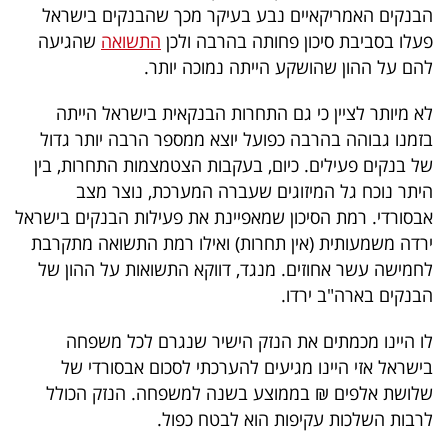
הבנקים האמריקאיים נבע בעיקר מכך שהבנקים בישראל
40
פעלו בסביבת סיכון פחותה בהרבה ולכן
התשואה
שהגיעה
להם על ההון שהושקע הייתה נמוכה יותר.
שיתופי
לא מיותר לציין כי גם התחרות הבנקאית בישראל הייתה
פעולה
בזמנו גבוהה בהרבה כפועל יוצא ממספר הרבה יותר גדול
של בנקים פעילים. כיום, בעקבות הצטמצמות התחרות, בין
היתר נוכח גל המיזוגים שעברה המערכת, נוצר מצב
אבסורדי. רמת הסיכון שמאפיינת את פעילות הבנקים בישראל
דרושים
ירדה משמעותית (אין תחרות) ואילו רמת התשואה מתקרבת
לחמישה עשר אחוזים. מנגד, דווקא התשואות על ההון של
ניוזלטרים
הבנקים בארה"ב ירדו.
לו היינו מכמתים את הנזק הישיר שנגרם לכל משפחה
מייל
בישראל אזי היינו מגיעים להערכתי לסכום אבסורדי של
אדום
שלושת אלפים ₪ בממוצע בשנה למשפחה. הנזק הכולל
לרבות השלכות עקיפות הוא לבטח כפול.