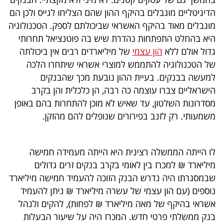
הדיגיטליים מוגבלים בהיקף ההון שהם הצליחו לגייס ולכן הם
מוגבלים מאוד בהיקף האשראי שביכולתם לספק. הטכנולוגיה
היא בהחלט התפתחות נהדרת שיש בה פוטנציאל תחרותי
גדול אולם ללא
הון עצמי
של מיליארדים רבים אין ביכולתה
של הטכנולוגיה להתממש למוצרי אשראי שיתחרו הלכה
למעשה בבנקים. בעיית ההון נובעת מכך שהבנקים
הישראליים צברו עוצמה כה רבה, הן כלכלית והן בקרב
מסדרונות השלטון, עד שאיש לא מוכן להתחרות בהם באופן
משמעותי. רק לזנב בפירורים שנופלים להם מהזקן.
לו הייתה הממשלה רצינית היא הייתה מעמידה חמישה
מיליארד ₪ למכרז בין לאומי בקרב בנקים זרים גדולים
שבמסגרתו היה נדרש הבנק הזוכה להעמיד חמישה מיליארד
נוספים (עם הון עצמי של עשרה מיליארד ₪ ניתן להעמיד
אשראי בהיקף של מאה מיליארד ₪ לפחות), להקים ולנהל
בנק ממשלתי פרטי חדש. המכרז היה על שיעור הבעלות