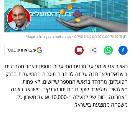
קריפטו
ויראלי
ירון זליכה על המערכת הבנקאית (צילום Magma Images, shutterstock)
טלוויזיה
עקבו אחרינו בגוגל
עסקי
ספורט
כאשר אני שומע על תכנית התייעלות נוספת באחד מהבנקים
בישראל (ולאחרונה עלתה לכותרות תוכנית ההתייעלות בבנק
קריירה
הפועלים) מהדהד בראשי המספר שלושים. לא פחות
ולימודים
משלושים מיליארד שקלים הרוויחו הבנקים בישראל בשנה
האחרונה. רווח של למעלה מ-10,000 ₪ על חשבון כל
מינויים
משפחה ממוצעת בישראל.
רייטינג
רכב