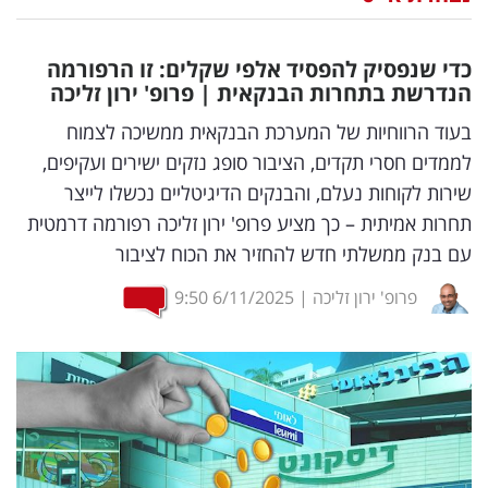
נדל"ן
כדי שנפסיק להפסיד אלפי שקלים: זו הרפורמה
דיגיטל
הנדרשת בתחרות הבנקאית | פרופ' ירון זליכה
וטק
בעוד הרווחיות של המערכת הבנקאית ממשיכה לצמוח
לממדים חסרי תקדים, הציבור סופג נזקים ישירים ועקיפים,
שיווק
שירות לקוחות נעלם, והבנקים הדיגיטליים נכשלו לייצר
ופרסום
תחרות אמיתית – כך מציע פרופ' ירון זליכה רפורמה דרמטית
עם בנק ממשלתי חדש להחזיר את הכוח לציבור
משפט
פרופ' ירון זליכה
|
6/11/2025
9:50
מדדים
ומחקרים
דעות
רכילות
עסקית