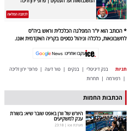
המשכנתאות ועל העסקים | פרופ' ירון זליכה
לכתבה המלאה
* הכותב הוא יו"ר המפלגה הכלכלית וראש ביה"ס
לחשבונאות, כלכלה וניהול כספים בקריה האקדמית אונו.
עקבו אחרינו
תגיות
בנק דיגיטלי
|
בנקים
|
טור דעה
|
פרופ' ירון זליכה
|
רפורמה
|
תחרות
הכתבות החמות
היורש של וורן באפט שובר שיא: בשורת
ענק למשקיעים
מערכת ice
|
23:18