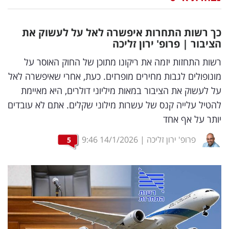
נדל"ן
כך רשות התחרות איפשרה לאל על לעשוק את
דיגיטל
הציבור | פרופ' ירון זליכה
וטק
רשות התחזות יזמה את ריקונו מתוכן של החוק האוסר על
מונופולים לגבות מחירים מופרזים. כעת, אחרי שאיפשרה לאל
שיווק
על לעשוק את הציבור במאות מיליוני דולרים, היא מאיימת
ופרסום
להטיל עלייה קנס של עשרות מילוני שקלים. אתם לא עובדים
יותר על אף אחד
משפט
פרופ' ירון זליכה
|
14/1/2026
9:46
5
מדדים
ומחקרים
דעות
רכילות
עסקית