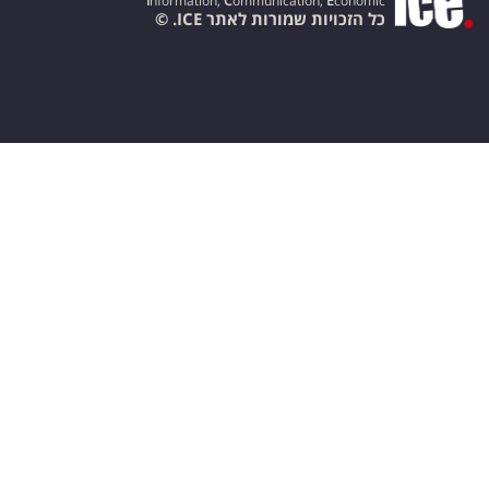
I
nformation,
C
ommunication,
E
conomic
כל הזכויות שמורות לאתר ICE. ©