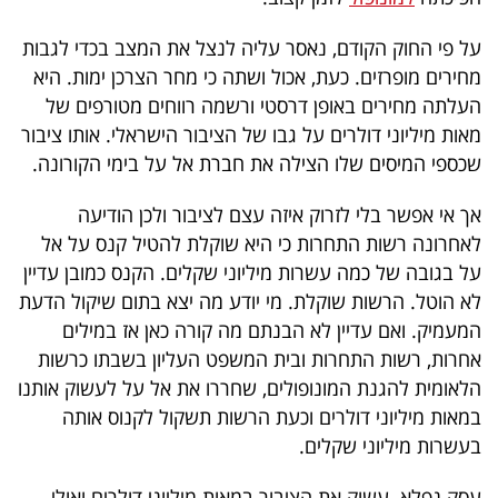
פרסמו
באייס
על פי החוק הקודם, נאסר עליה לנצל את המצב בכדי לגבות
מחירים מופרזים. כעת, אכול ושתה כי מחר הצרכן ימות. היא
עקבו
העלתה מחירים באופן דרסטי ורשמה רווחים מטורפים של
מאות מיליוני דולרים על גבו של הציבור הישראלי. אותו ציבור
אחרינו:
שכספי המיסים שלו הצילה את חברת אל על בימי הקורונה.
אך אי אפשר בלי לזרוק איזה עצם לציבור ולכן הודיעה
לאחרונה רשות התחרות כי היא שוקלת להטיל קנס על אל
על בגובה של כמה עשרות מיליוני שקלים. הקנס כמובן עדיין
לא הוטל. הרשות שוקלת. מי יודע מה יצא בתום שיקול הדעת
המעמיק. ואם עדיין לא הבנתם מה קורה כאן אז במילים
אחרות, רשות התחרות ובית המשפט העליון בשבתו כרשות
הלאומית להגנת המונופולים, שחררו את אל על לעשוק אותנו
במאות מיליוני דולרים וכעת הרשות תשקול לקנוס אותה
בעשרות מיליוני שקלים.
עסק נפלא. עשוק את הציבור במאות מיליוני דולרים ואולי