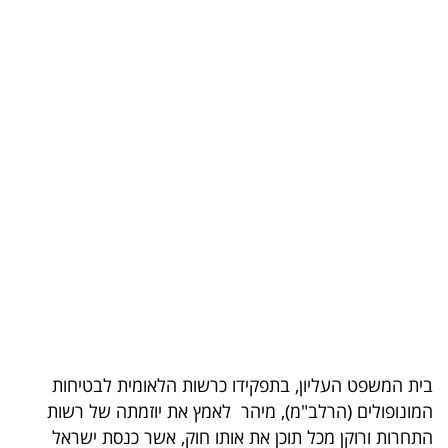
בריאות
תרבות
ופנאי
תיירות
TOP-
5
המילון
הכלכלי
פודקאסט
בית המשפט העליון, בתפקידו כרשות הלאומית לבטיחות
40
המונופולים (הרלב"מ), מיהר לאמץ את יוזמתה של רשות
UNDER
התחרות ורוקן מכל תוכן את אותו חוק, אשר כנסת ישראל