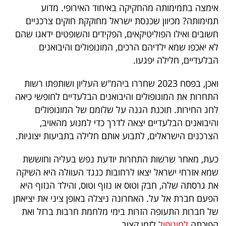
אימצה בתמימותה מהחקיקה באיחוד האירופי. מדוע
40
תמימותה? מכיוון שכנסת ישראל מחוקקת חוקים צרכניים
חשובים ואילו הפוליטיקאים, הפקידים והשופטים ידאגו שהם
לא יאכפו שמא ילדיהם הרכים, המונופולים והיבואנים
שיתופי
הבלעדיים, חלילה יפגעו.
פעולה
ואכן, בפסח 2023 שחררו ביהמ"ש העליון ושותפתו רשות
התחרות את המונופולים והיבואנים הבלעדיים לחופשי כיאה
לחג החירות. תוכנת הגנה על שלומם של המונופולים
דרושים
והיבואנים הבלעדיים יצאה לדרך כדי למנוע מהאויב,
הצרכנים הישראלים, לתבוע אותם חלילה בתביעות יצוגיות.
ניוזלטרים
כעת, מאחר שרשות התחרות יודעת נפש בעליה וחוששת
שמא אזרחי ישראל יצאו לרחובות כנגד העוולה היא השיקה
מייל
את גרסתה שלה, חבק וטוס או נזוף וטוס, והילד הנזוף היא
אדום
הפעם חברת אל על. האחרונה ניצלה באופן ציני את יציאתן
של חברות התעופה הזרות בימי מלחמת חרבות ברזל ואת
הפיכתה
למונופול
לזמן קצוב.