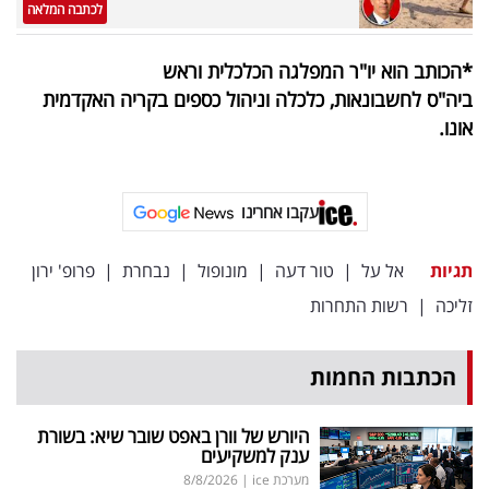
לכתבה המלאה
*הכותב הוא יו"ר המפלגה הכלכלית וראש
ביה"ס לחשבונאות, כלכלה וניהול כספים בקריה האקדמית
אונו.
עקבו אחרינו
תגיות
אל על
|
טור דעה
|
מונופול
|
נבחרת
|
פרופ' ירון
זליכה
|
רשות התחרות
הכתבות החמות
היורש של וורן באפט שובר שיא: בשורת
ענק למשקיעים
מערכת ice
|
8/8/2026