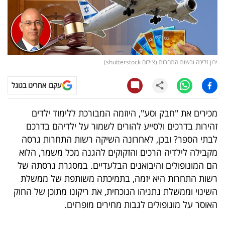
קריפטו
ויראלי
ירון זליכה ורשות התחרות (צילום shutterstock)
טלוויזיה
עקבו אחרינו בגוגל
עסקי
ספורט
מכירים את "חבק וסע", היוזמה המבורכת ללימוד ילדים
זהירות בדרכים ולסייע להורים לשמור על ילדיהם בדרכם
קריירה
לבתי הספר? ובכן, לאחרונה השיקה רשות התחרות גרסה
ולימודים
מקבילה לילדיה הרכים והזקוקים להגנה מכל משמר, הלוא
הם המונופולים והיבואנים הבלעדיים. במסגרת גרסתה של
מינויים
רשות התחרות היא יזמה, בתמיכתה משותפת של ממשלת
השינוי וממשלת נתניהו הנוכחית, את ריקונו מתוכן של החוק
רייטינג
האוסר על מונופולים לגבות מחירים מופרזים.
רכב