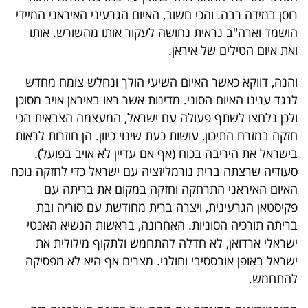
פרסמו
רוסן במידה רבה. והכי חשוב, האיום הגרעיני האיראני המיידי
באייס
הושמד וארה"ב נראית נחושה לעקור אותו מהשורש. אותו
ואת איום הטילים של איראן.
עקבו
והנה, דווקא כאשר האיום השיעי הולך ונחלש צומח מחדש
אחרינו:
לנגד ענינו האיום הסוני. מדינות אשר ראו באיראן אויב מסוכן
ולכן נלחצו לשתף פעולה עם ישראל, המעצמה הצבאית הכי
חזקה במזרח התיכון, עושות כעת שינוי כיוון. הן חוזרות לראות
בישראל את היריבה בכוח (אף אם עדיין לא אויב בפועל).
סעודיה שרצתה ברית נורמליזציה עם ישראל כדי לחזקה נוכח
האיום האיראני התרחקה וחזקה במקום את בריתה עם
פקיסטאן הגרעינית, ויצרה ברית מחודשת עם סוריה ובת
בריתה תורכיה הסוניות. האחרונה, בראשות הנשיא האנטי
ישראלי ארדואן, לא חדלה להתחמש ולתקוף מילולית את
ישראל באופן אובססיבי וחולני. מצרים אף היא לא מפסיקה
להתחמש.