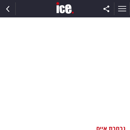
ראשי
הנבחרת
השוק
תקשורת
ומדיה
כסף
וצרכנות
נבחרת אייס