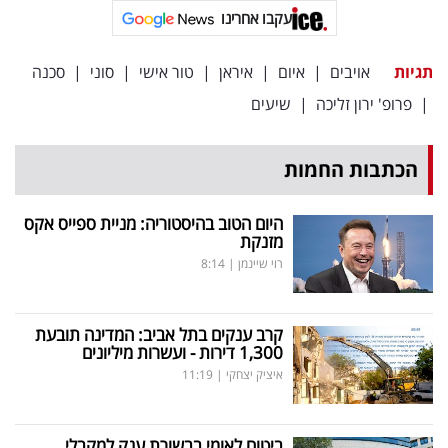
עקבו אחרינו
תגיות
אויבים
|
איום
|
איראן
|
טור אישי
|
סוני
|
סכנה
|
פרופ' ירון זליכה
|
שיעים
הכתבות החמות
היום הטוב בהיסטוריה: מניית ספייס אקס
מזנקת
רוי שיינמן
|
8:14
קרב ענקים בתל אביב: המדינה תובעת
1,300 דירות - ועשרות מיליונים
איציק יצחקי
|
11:19
ביטוח לאומי בבשורת ענק למקבלי