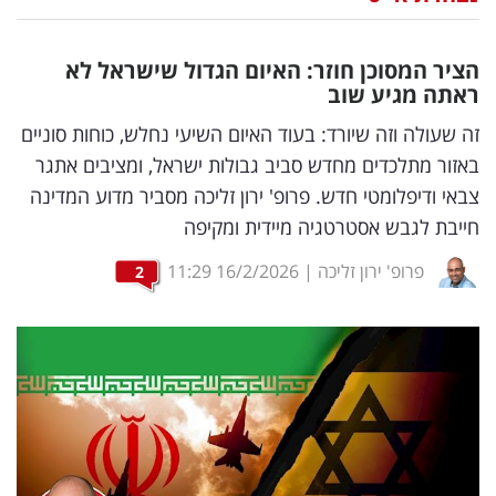
נדל"ן
הציר המסוכן חוזר: האיום הגדול שישראל לא
דיגיטל
ראתה מגיע שוב
וטק
זה שעולה וזה שיורד: בעוד האיום השיעי נחלש, כוחות סוניים
באזור מתלכדים מחדש סביב גבולות ישראל, ומציבים אתגר
שיווק
צבאי ודיפלומטי חדש. פרופ' ירון זליכה מסביר מדוע המדינה
ופרסום
חייבת לגבש אסטרטגיה מיידית ומקיפה
משפט
פרופ' ירון זליכה
|
16/2/2026
11:29
2
מדדים
ומחקרים
דעות
רכילות
עסקית