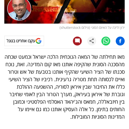
קריפטו
ויראלי
ירון זליכה על האיום הסוני (צילום shutterstock)
טלוויזיה
עקבו אחרינו בגוגל
עסקי
מאז תחילתה של המאה הנוכחית הלכה ישראל וכמעט שכחה
ספורט
מהסכנה הסונית שהקיפה אותנו מאז קום המדינה. זאת, נוכח
סכנתו של הציר השיעי שהקיף אותנו בטבעת של אש וטרור
קריירה
ואיים לכסותה תחת מטריה גרעינית. רכיביו של הציר השיעי
ולימודים
כללו את החיבור שבין איראן לסוריה, ההשפעה ההולכת
וגוברת של איראן בעיראק, מערך הטרור הבין לאומי שחיבר
מינויים
בין חיזבאללה, חמאס והג'יהאד האסלמי הפלסטיני וכמובן
החותים בתימן. כל אלה העסיקו אותנו כמו גם איימו על
רייטינג
המדינות הסוניות המובילות.
רכב