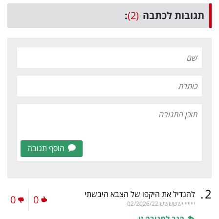
תגובות לכתבה
(2)
:
הוסף תגובה
.
2
להגדיל את היקפו של הצבא היבשתי
0
0
יייייייייששששש
02/2026/22
הגב לתגובה זו