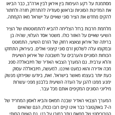
מסתמנת על רקע העימות בין איראן לבין ארה"ב, כבר הביאו
40
את המדינות הסוניות ובראשן סעודיה להתרחק חזרה ולחתור
להקים מחדש את הציר סוני שאיים על ישראל מאז הקמתה.
שיתופי
מלחמת חרבות ברזל הצליחה להביא להתמוטטותו של הציר
פעולה
השיעי שאיים על האזור כולו. משטר אסד העלווי, שהיה בן
בריתה של איראן וצאצא רחוק של הזרם השיעי, התמוטט
ובמקומו עלה לשלטון זרם סוני קיצוני ואלים. בעיראק התחזקו
הכוחות הסוניים והערבים על חשבונה של איראן השיעית
דרושים
והלא ערבית. גם המערך הצבאי האדיר של חיזבאללה ספג
מכה אדירה והוא כמעט ואיננו. למעשה, חיזבאללה עסוק
ניוזלטרים
כעת יותר בעצמו מאשר בישראל. זאת, ביודעו שפירוקו מנשק
ימנע ממנו להגן על העדה השיעית בלבנון מפני עשרות
מיליוני הסונים המקיפים אותם מכל עבר.
מייל
אדום
המערך הצבאי האדיר שבנה חמאס והביא לאסון המחריד של
ה-7 באוקטובר כבר אינו קיים רובו ככולו, הגם שהאיום
הטרוריסטי של חמאס נותר כמובן על כנו. גם האיום החותי