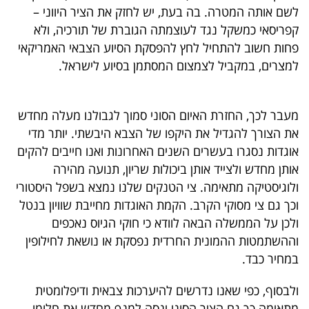
לשם אותה המטרה. בה בעת, יש לחזק את הציר היווני –
קפריסאי כמשקל נגד לעוצמתה הגוברת של תורכיה, ולא
פחות חשוב להתחיל לחץ להפסקת הסיוע הצבאי האמריקאי
למצרים, במקביל לצמצום המסתמן בסיוע לישראל.
מעבר לכך, החזרת האיום הסוני סמוך לגבולנו מעלה מחדש
את הצורך להגדיל את היקפו של הצבא היבשתי. יותר מדי
אוגדות נסגרו בעשרים השנים האחרונות ואנו חייבים להקים
אותן מחדש ולצייד אותן ביכולות שריון, תנועה מהירה
ולוגיסטיקה מתאימה. צי הטנקים שלנו נמצא בשפל היסטורי
וכך גם צי מסוקי הקרב. הקמת האוגדות מחייבת שוויון בנטל
ולכן על הממשלה הבאה לוודא כי חוקי הגיוס נאכפים
וההשתמטות ההמונית החרדית נפסקת או נושאת לחילופין
במחיר כבד.
ולבסוף, כפי שאנו נדרשים להיערכות צבאית ודיפלומטית
מתאימה כך גם הציר הסוני ינסה למנף מחדש את חלומו