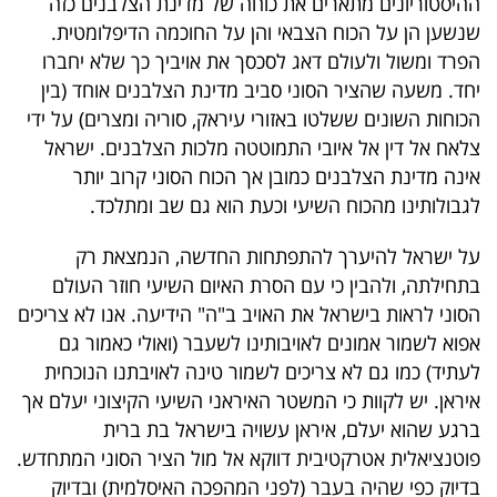
ההיסטוריונים מתארים את כוחה של מדינת הצלבנים כזה
שנשען הן על הכוח הצבאי והן על החוכמה הדיפלומטית.
הפרד ומשול ולעולם דאג לסכסך את אויביך כך שלא יחברו
יחד. משעה שהציר הסוני סביב מדינת הצלבנים אוחד (בין
הכוחות השונים ששלטו באזורי עיראק, סוריה ומצרים) על ידי
צלאח אל דין אל איובי התמוטטה מלכות הצלבנים. ישראל
אינה מדינת הצלבנים כמובן אך הכוח הסוני קרוב יותר
לגבולותינו מהכוח השיעי וכעת הוא גם שב ומתלכד.
על ישראל להיערך להתפתחות החדשה, הנמצאת רק
בתחילתה, ולהבין כי עם הסרת האיום השיעי חוזר העולם
הסוני לראות בישראל את האויב ב"ה" הידיעה. אנו לא צריכים
אפוא לשמור אמונים לאויבותינו לשעבר (ואולי כאמור גם
לעתיד) כמו גם לא צריכים לשמור טינה לאויבתנו הנוכחית
איראן. יש לקוות כי המשטר האיראני השיעי הקיצוני יעלם אך
ברגע שהוא יעלם, איראן עשויה בישראל בת ברית
פוטנציאלית אטרקטיבית דווקא אל מול הציר הסוני המתחדש.
בדיוק כפי שהיה בעבר (לפני המהפכה האיסלמית) ובדיוק