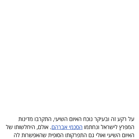
בריאות
תרבות
ופנאי
תיירות
TOP-
5
המילון
הכלכלי
פודקאסט
על רקע זה ובעיקר נוכח האיום השיעי, התקרבו מדינות
40
המפרץ לישראל ונחתמו
הסכמי אברהם
. אולם, היחלשותו של
האיום השיעי ואולי גם התפרקותו הסופית שהאפשרות לה
UNDER