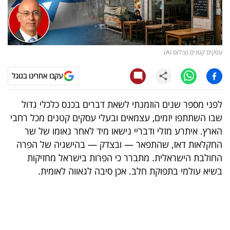
קריפטו
ויראלי
עסקים קטנים (צילום AI)
טלוויזיה
עקבו אחרינו בגוגל
עסקי
לפני מספר שנים הוזמנתי לשאת דברים בכנס כלכלי גדול
ספורט
שבו השתתפו יזמים, עצמאים ובעלי עסקים קטנים מכל רחבי
הארץ. איתרע מזלי ודבריי נישאו מיד לאחר נאומו של שר
קריירה
החקלאות דאז, שהתפאר — ובצדק — בהישגיה של הפרה
ולימודים
החולבת הישראלית. מתברר כי הפרות בישראל מחזיקות
בשיא עולמי בתפוקת חלב. אכן סיבה לגאווה לאומית.
מינויים
רייטינג
רכב