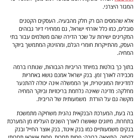
פרסמו
המגזר היצרני.
באייס
אלא שהמסים הם רק חלק מהבעיה. העסקים הקטנים
עקבו
סובלים, כמו כלל אזרחי ישראל, גם ממחירי דיור גבוהים
המקרינים ישירות על שכר הדירה שהם משלמים עבור בתי
אחרינו:
העסק, מהתייקרות חומרי הגלם, ומהזינוק המתמשך ביוקר
המחיה.
בתוך כך בולטות במיוחד הריביות הגבוהות, שנותרו ברמה
מכבידה לאורך זמן. בנק ישראל אמנם נושא באחריות
למדיניות המוניטרית, אך הממשלה אינה יכולה להתנער
מחלקה: מדינה שאינה נלחמת בריכוזיות וביוקר המחיה
מקשה גם על הורדת משמעותית של הריבית.
בה בעת, המערכת הבנקאית נהנית משחיקה מתמשכת
בתחרות. מיזוגים שאושרו לאורך השנים העלימו מן המערכת
בנקים משמעותיים כמו בנק איגוד, בנק אוצר החייל ובנק
דקסיה. התוצאה ברורה: פחות תחרות, פחות אשראי תחרותי,