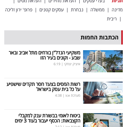
תגיות
בעלי עסקים
|
העלאת מחירים
|
העלאת מסים
|
מדינה
|
ממשלה
|
נבחרת
|
עסקים קטנים
|
פרופ' ירון זליכה
|
ריבית
הכתבות החמות
משקיעי הנדל"ן בורחים מתל אביב ובאר
שבע - וקונים בעיר הזו
איציק יצחקי
|
6:19
רשות המסים בצעד חסר תקדים שישפיע
על כל בית עסק בישראל
מערכת ice
|
4:38
ביטוח לאומי בבשורת ענק למקבלי
הקצבאות: הכסף יעבור בעוד 3 ימים
מערכת ice
|
7:12