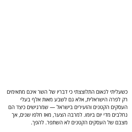
בריאות
תרבות
ופנאי
תיירות
TOP-
5
המילון
הכלכלי
כשעליתי לנאום התלוצצתי כי דבריו של השר אינם מתאימים
רק לפרה הישראלית, אלא גם לשבע מאות אלף בעלי
פודקאסט
העסקים הקטנים והזעירים בישראל — שמרגישים כיצד הם
נחלבים מדי יום ביומו. למרבה הצער, מאז חלפו שנים, אך
40
מצבם של העסקים הקטנים לא השתפר. להפך.
UNDER