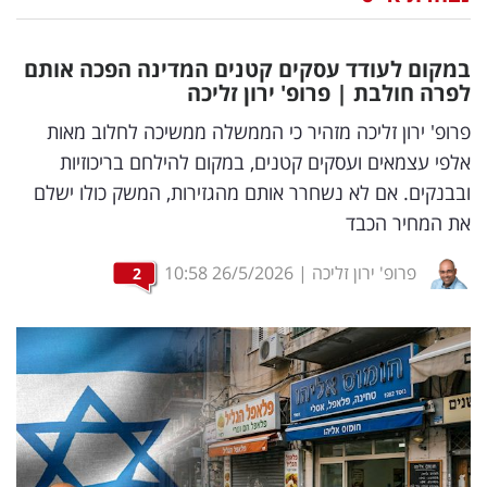
נדל"ן
במקום לעודד עסקים קטנים המדינה הפכה אותם
דיגיטל
לפרה חולבת | פרופ' ירון זליכה
וטק
פרופ' ירון זליכה מזהיר כי הממשלה ממשיכה לחלוב מאות
אלפי עצמאים ועסקים קטנים, במקום להילחם בריכוזיות
שיווק
ובבנקים. אם לא נשחרר אותם מהגזירות, המשק כולו ישלם
ופרסום
את המחיר הכבד
משפט
פרופ' ירון זליכה
|
26/5/2026
10:58
2
מדדים
ומחקרים
דעות
רכילות
עסקית