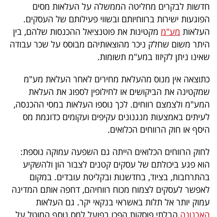
חדשות לבקרים מחליטה הממשלה על העלאות מסים
40
הפוגעות ישירות ברווחיותם ובשווי פעילותם של העסקים.
העלאות
מע"מ
מקטינות את פוטנציאל ההכנסות שלהם, בין
היתר משום שחלק ניכר מהוצאותיהם מבוסס על שכר עבודה
שיתופי
שאינו ניתן לקיזוז במע"מ תשומות.
פעולה
כתוצאה אין מנוס מהעלאת מחירים לאחר העלאת מע"מ
שמקטינה את הביקושים או לחילופין לספוג את העלאת
המע"מ ולצמצם רווחים. לכך נוספו העלאות במסי ההכנסה,
דרושים
לעיתים באמצעות מנגנונים עקיפים ועקומים כדוגמת מס
היסף או חוק הרווחים הכלואים.
ניוזלטרים
לחוק הרווחים הכלואים הייתה גם השפעה עמוקה נוספת:
הוא פגע ביכולתם של עסקים קטנים לצבור הון ולהשקיע
מייל
בהתרחבות, בציוד, בחדשנות ובקליטת עובדים. במקום
אדום
לאפשר לעסקים לצמוח מכוח רווחיהם, דחפה אותם המדינה
עמוק יותר אל תלות באשראי בנקאי יקר. גם העלאות
הארנונה
הבלתי פוסקות הפכו בפועל למס נוסף המוטל על