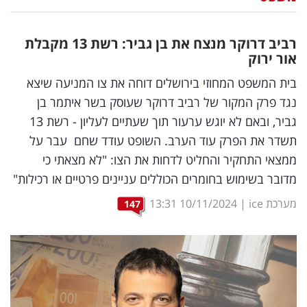
נדל"ן
רביב דרוקר מנצח את בן גביר: רשת 13 מקבלת
דיגיטל
אור ירוק
וטק
בית המשפט המחוזי בירושלים דוחה את צו המניעה שיצא
נגד פרק המקור של רביב דרוקר שעוסק בשר איתמר בן
שיווק
גביר, ובאם לא יוגש ערעור תוך שעתיים לעליון - רשת 13
ופרסום
תשדר את הפרק עוד הערב. השופט עודד שחם עבר על
ממצאי התחקיר והחליט לדחות את הצו: "לא מצאתי כי
משפט
מדובר בשימוש בחומרים הכוללים עניינים פרטיים או רכילות"
מדדים
מערכת ice
|
10/11/2024
13:31
147
ומחקרים
דעות
רכילות
עסקית