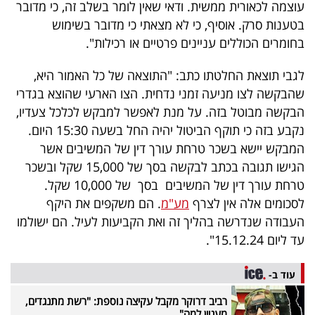
עוצמה לכאורית ממשית. ודאי שאין לומר בשלב זה, כי מדובר
40
בטענות סרק. אוסיף, כי לא מצאתי כי מדובר בשימוש
בחומרים הכוללים עניינים פרטיים או רכילות".
שיתופי
לגבי תוצאת החלטתו כתב: "התוצאה של כל האמור היא,
פעולה
שהבקשה לצו מניעה זמני נדחית. הצו הארעי שהוצא בגדרי
הבקשה מבוטל בזה. על מנת לאפשר למבקש לכלכל צעדיו,
נקבע בזה כי תוקף הביטול יהיה החל בשעה 15:30 היום.
המבקש יישא בשכר טרחת עורך דין של המשיבים אשר
דרושים
הגישו תגובה בכתב לבקשה בסך של 15,000 שקל ובשכר
טרחת עורך דין של המשיבים בסך של 10,000 שקל.
ניוזלטרים
לסכומים אלה אין לצרף
מע"מ
. הם משקפים את היקף
העבודה שנדרשה בהליך זה ואת הקביעות לעיל. הם ישולמו
עד ליום 15.12.24".
מייל
אדום
עוד ב-
רביב דרוקר מקבל עקיצה נוספת: "רשת מתנגדים,
מעניין למה"