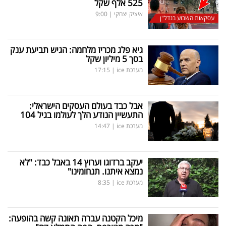
525 אלף שקל
איציק יצחקי
|
9:00
עסקאות השבוע בנדל"ן
גיא פלג מכריז מלחמה: הגיש תביעת ענק
בסך 5 מיליון שקל
מערכת ice
|
17:15
אבל כבד בעולם העסקים הישראלי:
התעשיין הנודע הלך לעולמו בגיל 104
מערכת ice
|
14:47
יעקב ברדוגו וערוץ 14 באבל כבד: "לא
נמצא איתנו. תנחומינו"
מערכת ice
|
8:35
מיכל הקטנה עברה תאונה קשה בהופעה: