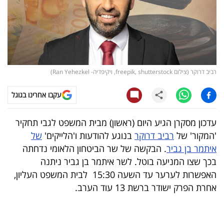
קריפטו
ויראלי
טלוויזיה
רביב דרוקר (צילום freepik, shutterstock, ויקיפדיה- Ran Yehezkel)
עסקי
עקבו אחרינו בגוגל
ספורט
עדכון מסקרן הגיע היום (ראשון) מבית המשפט לגבי תחקיר
קריירה
'המקור' של
רביב דרוקר
בנוגע להודעות ו'הלייקים'
של
ולימודים
איתמר בן גביר
. הבקשה של שר הביטחון הלאומי נדחתה
בכך שצו המניעה בוטל. לשר איתמר בן גביר ניתנה
מינויים
האפשרות לערער עד השעה 15:30 לבית המשפט העליון,
אחרת הפרק ישודר ברשת 13 עוד הערב.
רייטינג
רכב