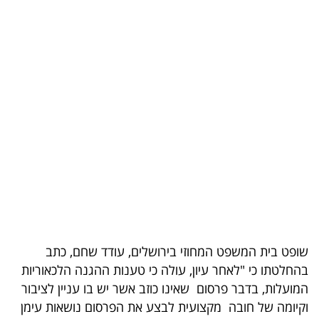
בריאות
תרבות
ופנאי
תיירות
TOP-
5
המילון
הכלכלי
שופט בית המשפט המחוזי בירושלים, עודד שחם, כתב
פודקאסט
בהחלטתו כי "לאחר עיון, עולה כי טענות ההגנה הלכאוריות
40
המועלות, בדבר פרסום שאינו כוזב אשר יש בו עניין לציבור
וקיומה של חובה מקצועית לבצע את הפרסום נושאות עימן
UNDER