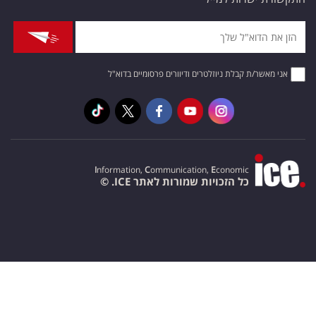
אני מאשר/ת קבלת ניוזלטרים ודיוורים פרסומיים בדוא"ל
I
nformation,
C
ommunication,
E
conomic
כל הזכויות שמורות לאתר ICE. ©