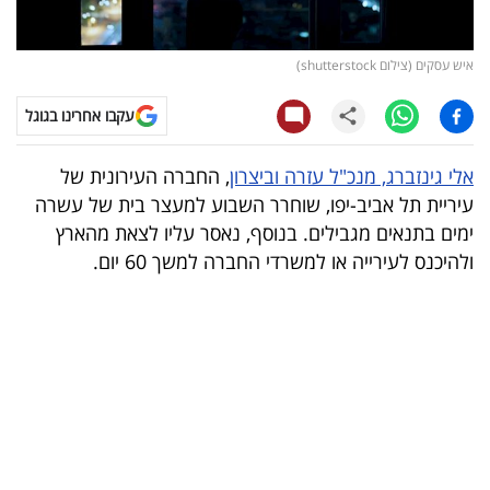
קריפטו
איש עסקים (צילום shutterstock)
ויראלי
עקבו אחרינו בגוגל
טלוויזיה
אלי גינזברג, מנכ"ל עזרה וביצרון
, החברה העירונית של
עסקי
עיריית תל אביב-יפו, שוחרר השבוע למעצר בית של עשרה
ספורט
ימים בתנאים מגבילים. בנוסף, נאסר עליו לצאת מהארץ
ולהיכנס לעירייה או למשרדי החברה למשך 60 יום.
קריירה
ולימודים
מינויים
רייטינג
רכב