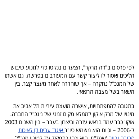
בריאות
תרבות
ופנאי
תיירות
TOP-
לפי פרסום ב"דה מרקר", הצעדים ננקטו כדי למנוע שיבוש
5
הליכים ואסור לו ליצור קשר עם המעורבים בפרשה. גם אשתו
של המנכ"ל נחקרה – אך שוחררה לאחר מעצר קצר, בין
המילון
השאר בשל מצבה הרפואי.
הכלכלי
בתגובה להתפתחויות, אישרה מועצת עיריית תל אביב את
פודקאסט
מינויו של מרק אוקון לממלא מקום זמני של מנכ"ל החברה.
אוקון כבר עמד בראש עזרה וביצרון בעבר – בין השנים 2003
40
ל-2006 – וכיום הוא משמש כיו"ר
איגוד ערים דן לאיכות
UNDER
סביבה וביוב
(שפד"ן). הוא יכהן בתפקיד עד למינוי מנכ"ל