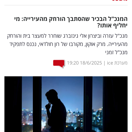
נדל"ן
המנכ"ל הבכיר שהסתבך הורחק מהעירייה: מי
דיגיטל
יחליף אותו?
וטק
מנכ"ל עזרה וביצרון אלי גינזברג שוחרר למעצר בית והורחק
מהעירייה. מרק אוקון, מקורבו של רון חולדאי, נכנס לתפקיד
שיווק
מנכ"ל זמני
ופרסום
מערכת ice
|
18/6/2025
19:20
משפט
מדדים
ומחקרים
דעות
רכילות
עסקית