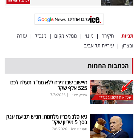
לכתבה המלאה
פרסמו
באייס
עקבו אחרינו
עקבו
תגיות
חקירה
|
מינוי
|
ממלא מקום
|
מנכ"ל
|
עזרה
אחרינו:
ובצרון
|
עיריית תל אביב
הכתבות החמות
היישוב שבו דירה ללא ממ"ד תעלה לכם
525 אלף שקל
איציק יצחקי
|
7/8/2026
עסקאות השבוע בנדל"ן
גיא פלג מכריז מלחמה: הגיש תביעת ענק
בסך 5 מיליון שקל
מערכת ice
|
7/8/2026