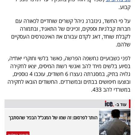
40
קבוע.
על פי החשד, גינזברג ניהל קשרים שוחדיים לכאורה עם
חברות קבלניות וספקים, זכיינים של התאגיד, ובתמורה
שיתופי
לקבלת שוחד, דאג לקדם עבורם את האינטרסים העסקיים
פעולה
שלהם.
לפני כשבועיים נחשפה הפרשה, כאשר בלשי וחוקרי יאח״ה,
בסיוע בלשים מיח' להב ואנשי רשות המיסים, יצאו לחקירה
דרושים
גלויה בתיק, במסגרתה נעצרו 6 חשודים, עוכבו 4 נוספים,
ניוזלטרים
ובוצעו חיפושים בבתים ובמשרדים. החשודים הובאו לחקירה
במשרדי להב 433.
מייל
עוד ב-
אדום
הותר לפרסום: זה שמו של המנכ''ל הבכיר שהסתבך