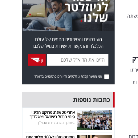
עשתה
העידכונים והסיפורים החמים של עולם
הכלכלה והתקשורת ישירות במייל שלכם
ק
רתו
אני מאשר קבלת ניוזלטרים ודיוורים פרסומיים בדוא"ל
ות
כתבות נוספות
אחרי 20 שנה: פרויקט הבינוי
פינוי הגדול בישראל יוצא לדרך
בשיתוף מערכת זירת הנדל"ן
רות,
ממינוס מיליון ל-100 מיליון: היזם