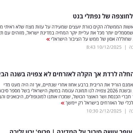
 לחוצפה של נפתלי בנט
שות הממשלה הקים כוורת יועצים שמעידה על עזות מצח שלא ראיתי מימ
מסמלים יותר מכל את עליית יוקר המחיה במדינת ישראל, מזוהים עם ת
 שחוללה אסון של ממש על הציבור הישראלי
|
כה
10/12/2025
8:43
החלה לרדת אך הקלה לאזרחים לא צפויה בשנה הב
מנם הוריד את הריבית ברבע אחוז אחרי שנתיים, אך זה היה מעט מדי
ומאוחר מדי, ובשנת 2026 צפויה לנו תמונה עגומה במשק הישראלי בשל מספר סיבו
בראשן, 120 חברי הכנסת ושר האוצר הכושל, שמכרו אותנו למונופולים, היבואנים וה
לכלי של האזרחים בישראל רק יימשך
|
כה
2/12/2025
10:30
פר עושה סיבוב על המדינה | פרופ' ירון זליכה