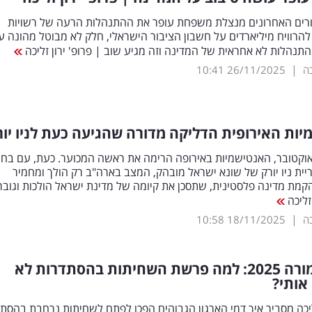
רים האחרונים מנצלת משפחת עופר את ההתנהלות הרעה של רשויות
להרוויח מיליארדים על חשבון הציבור הישראלי, חלק לא מבוטל מהונה 
הלות לא אחראית של המדינה וזה מגיע שוב | פרופ' ירון זליכה
|
כה
26/11/2025
10:41
ות האירופית הדליקה מדורה שהגיעה כעת לניו יור
י ה-7 באוקטובר, האנטישמיות באירופה הרימה את ראשה המכוער. כעת, עם בחי
ית ניו יורק של שונא ישראל מובהק, המצב בארה"ב רק הולך ומחמיר
קמת מדינה פלסטינית, שתסכן את קיומה של מדינת ישראל הולכות וגובר
 זליכה
|
כה
18/11/2025
10:58
סדום ועמורה 2025: למה פרשת השחיתות בהסתדרות לא
אותי?
זליכה מסביר איך דמי הארגון הגבוהים הפכו לפתח לשחיתות נרחבת בהסתד