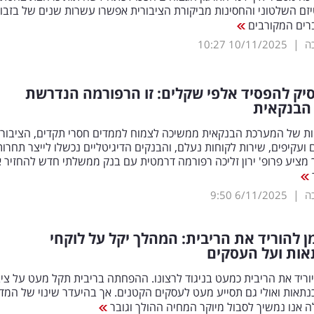
זם השלטוני והחסינות מביקורת הציבורית אפשרו עשרות שנים של בזבוז
רים המקורבים
|
כה
10/11/2025
10:27
יק להפסיד אלפי שקלים: זו הרפורמה הנדרשת
הבנקאית
יות של המערכת הבנקאית ממשיכה לצמוח לממדים חסרי תקדים, הציבור 
ם ועקיפים, שירות לקוחות נעלם, והבנקים הדיגיטליים נכשלו לייצר תחרות
 מציע פרופ' ירון זליכה רפורמה דרמטית עם בנק ממשלתי חדש להחזיר 
|
כה
6/11/2025
9:50
ן להוריד את הריבית: המהלך יקל על לוקחי
ות ועל העסקים
וריד את הריבית כמעט בניגוד לרצונו. ההפחתה בריבית תקל מעט על ציב
תאות ואולי גם תסייע מעט לעסקים הקטנים. אך בהיעדר שינוי של המדי
ה אנו נמשיך לסבול מיוקר המחיה ההולך וגובר