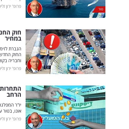
פרופ' ירון זלי
טור
חוק החני
במחיר
הגברת לזימי
החוק החדש ש
וחבריה בקוא
פרופ' ירון זלי
התחרות 
הרחב
יו"ר המפלגה
אונו, בטור 
פרופ' ירון זלי