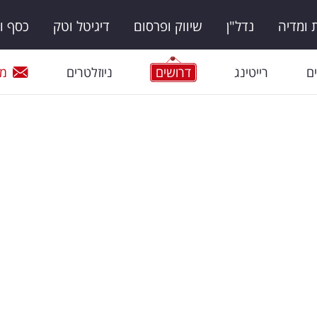
ומדיה
נדל"ן
שיווק ופרסום
דיגיטל וטק
כסף ו
ם
רייטינג
דרושים
ניוזלטרים
מי