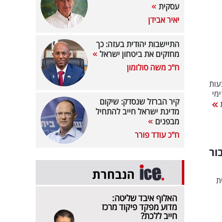
עסקית
יאיר אבידן
התיישבות יהודית בעזה: כך
מחזקים את ביטחון ישראל
ח"כ משה סולומון
עות
מי
קיר הברזל שנסדק: שיקום
ת
מדינת ישראל חייב להתחיל
מבפנים
ח"כ עודד פורר
ור
הנבחרת
ת
האלוף איבד שליטה:
מדוע מפקד פיקוד מרכז
חייב ללכת?