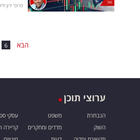
טור
פרופ' ירון זלי
הבא
6
ערוצי תוכן
הנבחרת
משפט
עסקי ספ
השוק
מדדים ומחקרים
קריירה ו
תקשורת ומדיה
דעות
מינויים