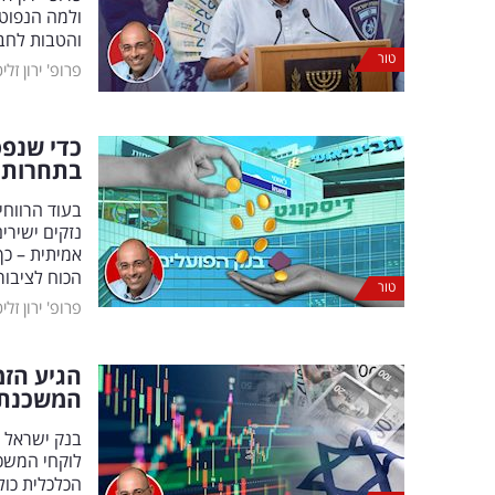
ולמה הנפוטי
והטבות לחב
טור
פרופ' ירון זלי
כדי שנפס
בתחרות 
בעוד הרווח
נזקים ישירי
אמיתית – כך
הכוח לציבור
טור
פרופ' ירון זלי
הגיע הזמ
המשכנתא
בנק ישראל י
לוקחי המשכנ
הכלכלית כול