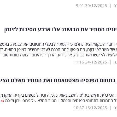
|
כה
30/12/2025
9:01
ונים הסתיר את הבושה: אלו ארבע הסיבות לזינוק
 וחבריה בקואליציה נחלצו כדי לפתור לבעלי החניונים את הבעיה. באמצ
ל חיוב לפי דקה, הם סיפקו להם הכרח לעדכן מחירים באופן מתואם. לזי
ליציה לא עשו זאת בכוונה, אך כידוע, הדרך לגיהינום רצופה כוונות טובו
|
כה
24/12/2025
11:16
בתחום הפנסיה מצטמצמת ואת המחיר משלם הציב
 הכלכלית וראש ביה"ס לחשבונאות, כלכלה וניהול כספים בקריה האקדמי
על התחרות בתחומי הפנסיה והגמל | הטור המלא של פרופ' ירון זליכה
|
כה
16/12/2025
10:37