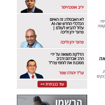
יריב אופנהיימר
לא האבטלה: זה האיום
י:
הכלכלי החדש שה-AI
קופה
עלול להביא לעולם |
פרופ' ירון זליכה
פרופ' ירון זליכה
הדלקת משואה על ידי
אה
הרב אברהם זרביב
מסכנת את לוחמי צה"ל
ת.
עו"ד יהודה שפר
בנקים
עוד בנבחרת >>