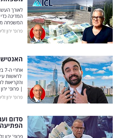
לאורך העשו
המדינה כדי 
המשפחה מהתנ
פרופ' ירון זלי
האנטישמי
אחר
לראשות עירי
והקריאות לה
| פרופ' ירון
פרופ' ירון זלי
הפתיעה 
פרופ' ירון 