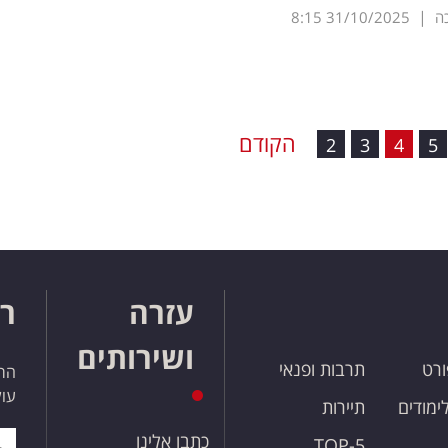
|
כה
31/10/2025
8:15
הקודם
2
3
4
5
עזרה
רו
ושירותים
ורט
תרבות ופנאי
הרש
עול
לימודים
תיירות
כתבו אלינו
TOP-5