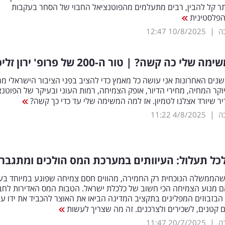
תר קל להבין, רבים מתעלמים מהפוטנציאל החבוי של הסחר בעקבות
 הפלסטינית
|
כה
10/8/2025
12:47
לי כה קשה? | טור ה-200 של פרופ' ירון זליכה
שך 25 השנים האחרונות אני עושה כל מאמץ כדי להציב בפני הציבור הישראלי מ
וקר המחיה, מחירי הדיור, אופק הצמיחה, רמות העוני ובעיקר של הפוטנצ
ר שיורד אצלנו לטמיון. אז למה המשימה שלי עד כדי כך קשה?
|
כה
4/8/2025
11:22
לכל תעלול: העיוותים במערכת המס הולכים ומתגבר
 שהממשלה הנוכחית רק החמירה, מהווים חסם צמיחה שפוגע במיוחד בע
 מנוע הצמיחה הכי חשוב של כלכלת ישראל. הטבות המס האדירות לחב
 הבזבוזים המפליגים בתקציב המדינה הביאו את האוצר להכביד את ידו ע
 קטנים, לשכירים ולצרכנים. זה מה שצריך לעשות
|
כה
20/7/2025
11:47