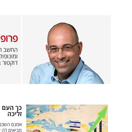
פרופ' 
החשב הכ
ומונופו
דוקטור ב
כך העם ה
זליכה
אמנם השכנות
מביאים לה י