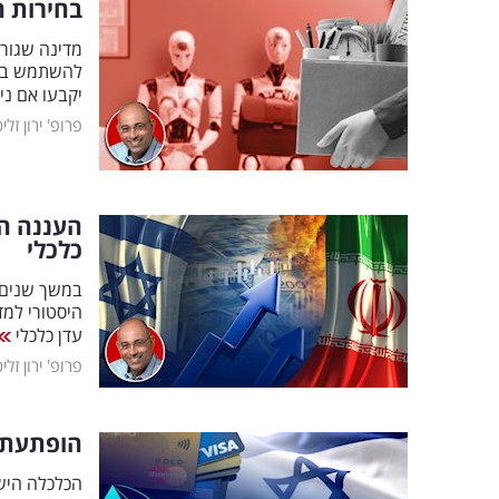
בחירות ה
מדינה שגור
יקבעו אם ניד
פרופ' ירון זלי
העננה הו
כלכלי
היסטורי למד
עדן כלכלי
פרופ' ירון זלי
הופתעתם 
הכלכלה הישר