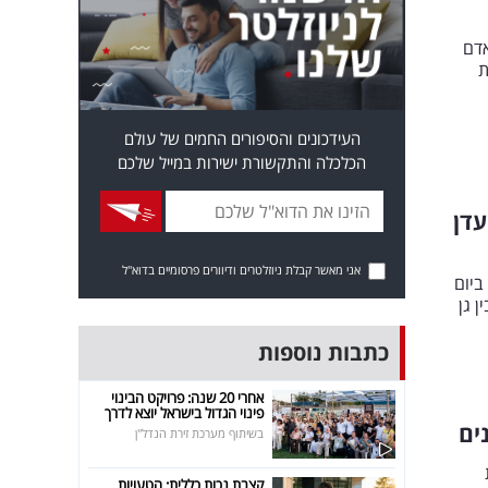
אדם
ת
העידכונים והסיפורים החמים של עולם
הכלכלה והתקשורת ישירות במייל שלכם
עדן
אני מאשר קבלת ניוזלטרים ודיוורים פרסומיים בדוא"ל
בוע הזה החל ביום
 גן
כתבות נוספות
אחרי 20 שנה: פרויקט הבינוי
פינוי הגדול בישראל יוצא לדרך
ים
בשיתוף מערכת זירת הנדל"ן
קצבת נכות כללית: הטעויות