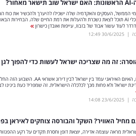
-
AI
הראשונות: האם ישראל שוב תישאר מאחור?
מי הממשל, העסקים והאקדמיה שלה ישכילו להיערך ולהכשיר את כוח ה
להשתמש בכלי AI תוכל לצאת נשכרת ולהעלות את רמת החיים שלה. הבחירות הבאו
רדר לעוד עשור אבוד של בזבוז, עייפות ואובדן כישרון
|
כה
30/6/2025
12:49
סרה: זה מה שצריכה ישראל לעשות כדי להפוך לגן 
במשך שנים, האיום האיראני עמד בין ישראל לבין דירוג אשראי AA. הש
ינת ישראל ולא פחות מכך לכלכלה הישראלית. זה שמפריד כעת בינינו לבין
|
כה
23/6/2025
14:08
מחיל האוויר? השקל והבורסה צוחקים לאיראן בפנ
אלית מראה עוצמה אדירה, יוצאת דופן וחסרת תקדים על רקע ההפגזות