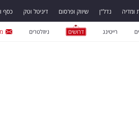
ומדיה
נדל"ן
שיווק ופרסום
דיגיטל וטק
כסף ו
ם
רייטינג
דרושים
ניוזלטרים
מי