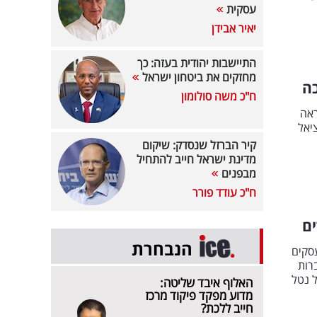
עסקית
יאיר אבידן
התיישבות יהודית בעזה: כך
מחזקים את ביטחון ישראל
ח"כ משה סולומון
ראה
יאל
קיר הברזל שנסדק: שיקום
מדינת ישראל חייב להתחיל
מבפנים
ח"כ עודד פורר
ים
הנבחרת
סקים
רות
ל נטל
האלוף איבד שליטה:
מדוע מפקד פיקוד מרכז
חייב ללכת?