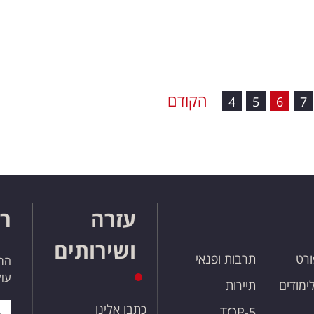
הקודם
4
5
6
7
עזרה
רו
ושירותים
ורט
תרבות ופנאי
הרש
עול
לימודים
תיירות
כתבו אלינו
TOP-5