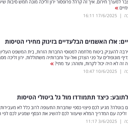
ר למערך חירום. איך זה קרה? פרופסור ירון זליכה מונה חמש סיבות שיש
מיים
|
כה
17/6/2025
16:11
ם: אלו האשמים הבלעדיים בזינוק מחירי הטיסות
בה להעניק ביטוח מלחמה למטוסי החברות הזרות, בית המשפט העליון
ף מונופולים על פני הצרכן ואל-על וחברותיה משתוללות. ירון זליכה מסב
 זה לא היה יכול לקרות, ותוהה: עד מתי?
|
כה
10/6/2025
10:47
תובע: כיצד תתמודדו מול גל ביטולי הטיסות
בוטלה? מגיע לכם פיצוי כספי שחברות התעופה לרוב כלל לא מעבירות.
ן זליכה עם המדריך המלא שיעזור לכם להשיג את הכסף שמגיע לכם לפי 
|
כה
3/6/2025
11:17