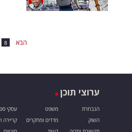
הבא
8
ערוצי תוכן
הנבחרת
משפט
עסקי ספ
השוק
מדדים ומחקרים
קריירה ו
תקשורת ומדיה
דעות
מינויים