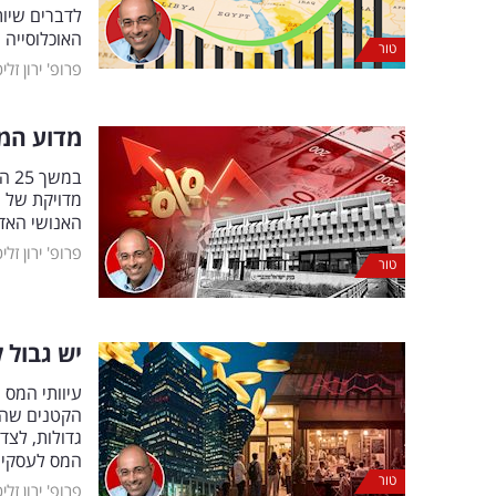
לדברים שיו
האוכלוסייה
טור
פרופ' ירון זלי
מדוע המשימה ש
במ
מדויקת של י
האנושי האדי
פרופ' ירון זלי
טור
יש גבול 
עיוותי המס
הקטנים שהם
גדולות, לצד
המס לעסקים
טור
פרופ' ירון זלי