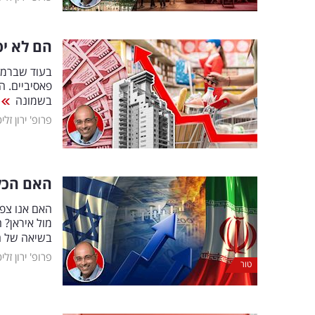
הם לא יפ
בעוד שברמה 
פאסיביים. ה
בשמונה
פרופ' ירון זלי
האם הכלכ
האם אנו צפ
מול איראן? 
בשיאה של 
פרופ' ירון זלי
טור