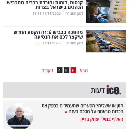
קנסות, דוחות והורדת רכבים מהכביש:
הנהגים בישראל בצרות
בריאות
|
דסק תחבורה
11/11/2025
11:11
תרבות
ופנאי
מהפכה בכביש 6: זה הקטע החדש
שיקצר לכם את הנסיעה
|
דסק תחבורה
11/11/2025
5:35
תיירות
TOP-
5
הבא
הקודם
4
5
6
המילון
דעות
הכלכלי
פודקאסט
חזון או אשליה? הפערים שמעמידים בספק את
הכרזת טראמפ על הסכם בעזה
40
האלוף במיל' יצחק בריק
UNDER