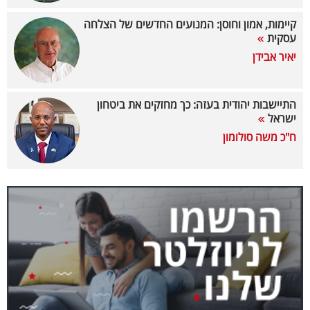
40
קיימות, אמון וחוסן: המנועים החדשים של הצלחה
עסקית
יאיר אבידן
שיתופי
פעולה
התיישבות יהודית בעזה: כך מחזקים את ביטחון
ישראל
ח"כ משה סולומון
דרושים
ניוזלטרים
מייל
אדום