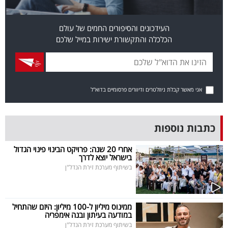
פרסמו
באייס
העידכונים והסיפורים החמים של עולם
הכלכלה והתקשורת ישירות במייל שלכם
עקבו
אחרינו:
אני מאשר קבלת ניוזלטרים ודיוורים פרסומיים בדוא"ל
כתבות נוספות
אחרי 20 שנה: פרויקט הבינוי פינוי הגדול
בישראל יוצא לדרך
בשיתוף מערכת זירת הנדל"ן
ממינוס מיליון ל-100 מיליון: היזם שהתחיל
במודעה בעיתון ובנה אימפריה
בשיתוף מערכת זירת הנדל"ן