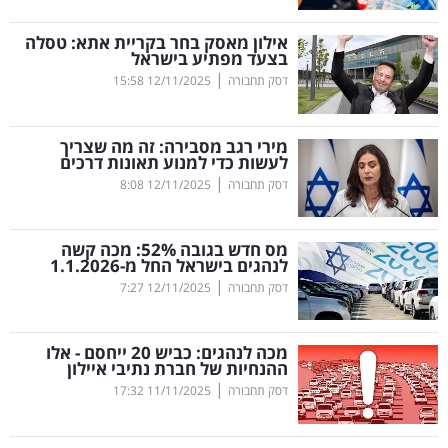
קריפטו
אילון מאסק בחר בקריית אתא: טסלה
בצעד מפתיע בישראל
|
דסק תחבורה
12/11/2025
15:58
ויראלי
טלוויזיה
מירי רגב מסבירה: זה מה שצריך
לעשות כדי למנוע תאונות דרכים
עסקי
|
דסק תחבורה
12/11/2025
8:08
ספורט
מס חדש בגובה 52
%
: מכה קשה
קריירה
לנהגים בישראל החל מ-1.1.2026
|
ולימודים
דסק תחבורה
12/11/2025
7:27
מינויים
מכה לנהגים: כביש 20 ייחסם - אלו
ההנחיות של חברת נתיבי איילון
רייטינג
|
דסק תחבורה
11/11/2025
17:32
רכב