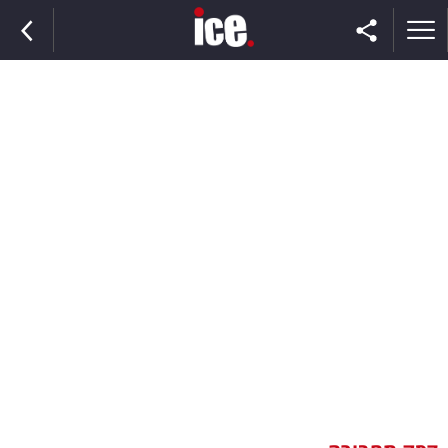
ראשי
הנבחרת
השוק
תקשורת
ומדיה
כסף
וצרכנות