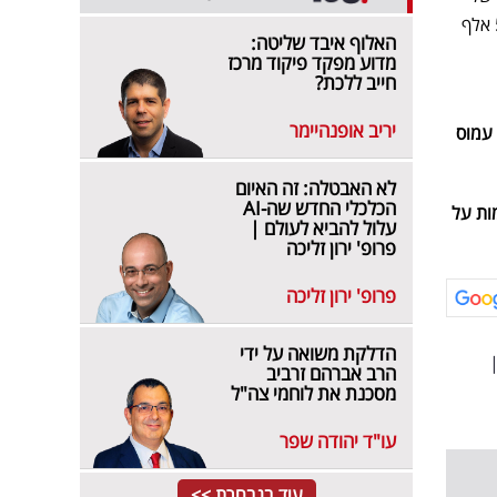
המלווים והמאבטחים עלו עוד 63 אלף שקל, ושאר ההוצאות, בגין לינה, הסעות וכיו"ב, הסתכמו בכמעט 50 אלף
האלוף איבד שליטה:
מדוע מפקד פיקוד מרכז
חייב ללכת?
יריב אופנהיימר
 עמוס
לא האבטלה: זה האיום
הכלכלי החדש שה-AI
ות על
עלול להביא לעולם |
פרופ' ירון זליכה
פרופ' ירון זליכה
הדלקת משואה על ידי
הרב אברהם זרביב
מסכנת את לוחמי צה"ל
עו"ד יהודה שפר
עוד בנבחרת >>