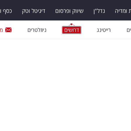
ומדיה
נדל"ן
שיווק ופרסום
דיגיטל וטק
כסף ו
ם
רייטינג
דרושים
ניוזלטרים
מי