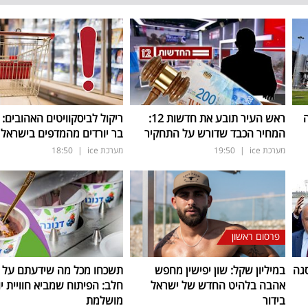
ה
ראש העיר תובע את חדשות 12:
ריקול לביסקוויטים האהובים: 
המחיר הכבד שדורש על התחקיר
בר יורדים מהמדפים בישראל
מערכת ice
|
19:50
מערכת ice
|
18:50
פרסום ראשון
גה
במיליון שקל: שון יפישין מחפש
תשכחו מכל מה שידעתם על ת
אהבה בלהיט החדש של ישראל
חלב: הפיתוח שמביא חוויית יו
בידור
מושלמת