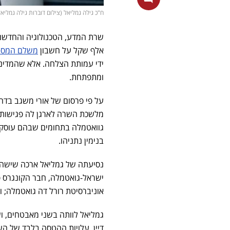
ח"כ גילה גמליאל (צילום דוברות גילה גמליאל
שרת המדע, הטכנולוגיה והחדשנ
אלף שקל על חשבון
משלם המסי
ידי עמותת הצלחה. אלא שהמדינה
ומתפתחת.
על פי פרסום של אורי משגב בדה 
מלשכת השרה לארגן לה פגישות 
גוואטמלה בתחומים שבהם עוסק
בנימין נתניהו.
נסיעתה של גמליאל ארכה שישה ימ
אוניברסיטת רורל דה גואטמלה; ו
גמליאל לוותה בשני מאבטחים, ו