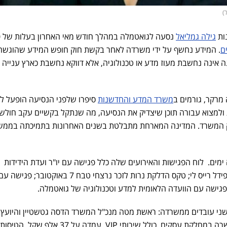
)
ות
גילה גמליאל
נס
ם
. המידע נחשף על ידי משרדה לאחר בקשת חוק חופש המידע שהוגשה
 אינה נחשבת מעוז מדע או טכנולוגיה, אלא דווקא נחשבת כארץ ענייה
מרקר, גורמים ב
משרד המדע והחדשנות
סיפרו שלפני הנסיעה הופעל ל
ולמצוא עבורה תוכן שיצדיק את הנסיעה, מה שנתקל בקשיים עקב חול
 המשרד. המדינה המארחת מתבלטת בשנים האחרונות בתמיכתה בממש
ים. לוח הפגישות והאירועים שלה כלל פגישה עם יו"ר ועדת הידידות
ישראל-גואטמלה, חבר הקונגרס פידל רייס לי; טקס הדלקת נרות לזכר נרצחי טבח 7 
פגישה עם הוועדה הלאומית למדע וטכנולוגיה של גואטמלה.
שני עובדים ממשרדה: ראשת מטה מנכ"ל המשרד הדסה גטשטיין והיועץ 
דיין. עלויות ההטסה בלבד של השרה במחלקת עסקים, כולל שירותי VIP, עמדה על 37 אלף