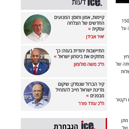
דעות
קיימות, אמון וחוסן: המנועים
עה לגואטמלה במהלך חודש מאי האחרון בעלות של 150
החדשים של הצלחה
 על
עסקית
יאיר אבידן
התיישבות יהודית בעזה: כך
חץ
מחזקים את ביטחון ישראל
שתה של
ח"כ משה סולומון
לות
קיר הברזל שנסדק: שיקום
מדינת ישראל חייב להתחיל
מבפנים
באוקטובר; פגישה עם רקטור
ח"כ עודד פורר
מתן
הנבחרת
 שקל. הטיסות של