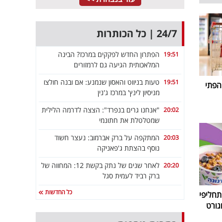
24/7 | כל הכותרות
הפתרון החדש לפקקים במרכז? הבינה
19:51
המלאכותית הגיעה גם לרמזורים
טעות בניווט והאסון שנמנע: אם ובנה חולצו
19:51
הפתי
מניסיון לינץ' במרכז ג'נין
"אנחנו גרים בנפרד": הצצה לדרמה הלילית
20:02
שמטלטלת את חתונמי
המתקפה על ברק אברמוב: נעצר חשוד
20:03
נוסף בהצתת ג'פאניקה
לאחר שנים של נתק בקשת 12: המחווה של
20:20
ברק רביד לעמית סגל
כל החדשות
חליפי
גורט