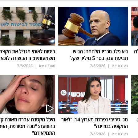
ה
גיא פלג מכריז מלחמה: הגיש
ביטוח לאומי מגדיל את הקצב
תביעת ענק בסך 5 מיליון שקל
משמעותית: זו הבשורה לזכאי
מערכת ice
|
7/8/2026
מערכת ice
|
7/8/2026
ד:
מגי טביבי נפרדת מערוץ 14: "לאור
מיכל הקטנה עברה תאונה ק
התקופה במדינה"
בהופעה: "מכה מטורפת, הפה
התמלא דם"
מערכת ice
|
7/8/2026