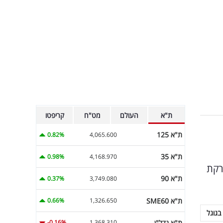
ת"א
העולם
מט"ח
קריפטו
ת"א 125
0.82%
4,065.600
ת"א 35
0.98%
4,168.970
רקת
ת"א 90
0.37%
3,749.080
ת"א SME60
0.66%
1,326.650
בגוגל
ת"א נדל"ן
-0.16%
1,368.310