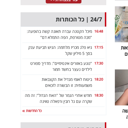
24/7 | כל הכותרות
מיכל הקטנה עברה תאונה קשה בהופעה:
16:48
"מכה מטורפת, הפה התמלא דם"
גיא פלג מכריז מלחמה: הגיש תביעת ענק
אות
17:15
בסך 5 מיליון שקל
ם
"נוגע באזורים אינטימיים": מדריך ספורט
17:30
לילדים נעצר בחשד חמור
ביטוח לאומי מגדיל את הקצבאות
18:20
משמעותית: זו הבשורה לזכאים
חודש אחרי הגמר של "האח הגדול": זה מה
18:30
שקרה עם גל רובין ורפאלה טווינה
שה
כל החדשות