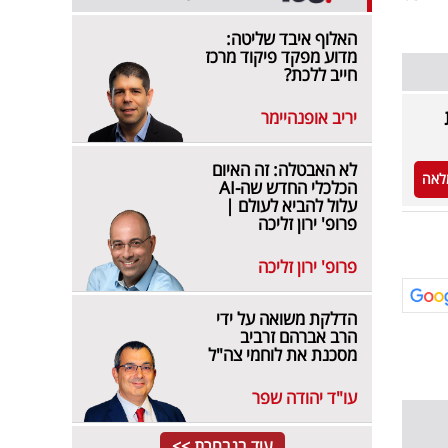
האלוף איבד שליטה:
מדוע מפקד פיקוד מרכז
חייב ללכת?
יריב אופנהיימר
לא האבטלה: זה האיום
לאה
הכלכלי החדש שה-AI
עלול להביא לעולם |
פרופ' ירון זליכה
פרופ' ירון זליכה
הדלקת משואה על ידי
הרב אברהם זרביב
מסכנת את לוחמי צה"ל
עו"ד יהודה שפר
עוד בנבחרת >>