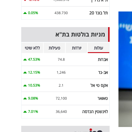
תל בונד 20
0.05%
438.730
מניות בולטות בת"א
עולות
יורדות
פעילות
ללא שינוי
אברות
47.53%
74.8
אב-גד
12.15%
1,246
אקס טי אל
10.53%
2.1
טאואר
9.08%
72,100
לוינשטין הנדסה
7.01%
36,640