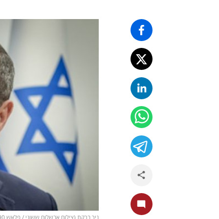
ניר ברקת (צילום אבשלום ששוני / פלאש 90)