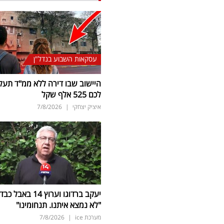
עסקאות השבוע בנדל"ן
היישוב שבו דירה ללא ממ"ד תעל
לכם 525 אלף שקל
איציק יצחקי
|
7/8/2026
יעקב ברדוגו וערוץ 14 באבל כב
"לא נמצא איתנו. תנחומינו"
מערכת ice
|
7/8/2026