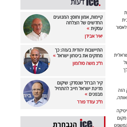
דעות
ת
קיימות, אמון וחוסן: המנועים
ית
החדשים של הצלחה
לאסור
עסקית
יאיר אבידן
התיישבות יהודית בעזה: כך
שראלית
מחזקים את ביטחון ישראל
ל
ח"כ משה סולומון
ך
קיר הברזל שנסדק: שיקום
מדינת ישראל חייב להתחיל
 הזה
מבפנים
אותה.
ח"כ עודד פורר
טיקה
מקום
הנבחרת
 המשפט