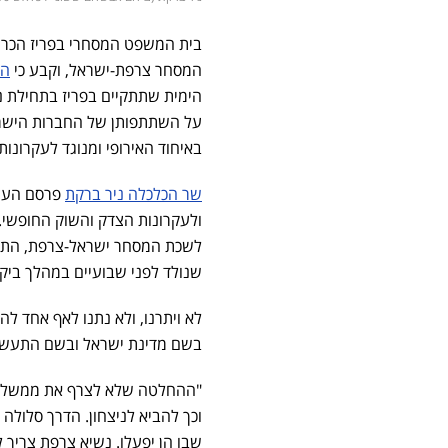
בית המשפט המסחרי בפריז הכריע
המסחר צרפת-ישראל, וקבע כי
הח
הימית שתתקיים בפריז בתחילת 
על השתתפותן של החברות הישראל
באיחוד האירופי ומנוגד לעקרונות 
שר הכלכלה ניר ברקת
פרסם הערב
ולעקרונות הצדק והשוק החופשי.
לשכת המסחר ישראל-צרפת, התאח
שנולד לפני שבועיים במהלך ביקו
לא ויתרנו, ולא נתנו לאף אחד ל
בשם מדינת ישראל ובשם התעשייה
"ההחלטה שלא לצרף את ממשלת 
וכך להביא לניצחון. הדרך סלולה
שבו הן יפעלו. נשיא צרפת צריך