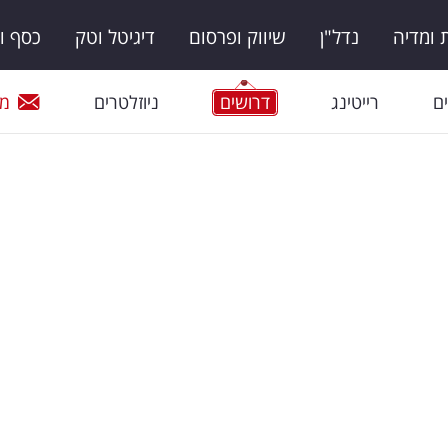
ומדיה
נדל"ן
שיווק ופרסום
דיגיטל וטק
כסף ו
ם
רייטינג
דרושים
ניוזלטרים
מי