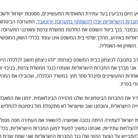
 היום (רביעי) בעד עתירת התאחדות התעשיינים, מספנות ישראל ולשכ
ברות הישראליות יוכלו להשתתף בתערוכת יורונאבל
, התערוכה הביטחונ
נובמבר. בכך ביטל השופט את החלטת ממשלת צרפת ומארגני התערוכה 
יות באירוע, מהלך שלפי בית המשפט אינו עומד בכללי השוק החופשי
השוויון ואי-האפליה.
 בתגובה לניצחון בבית המשפט בצרפת: “זהו ניצחון חשוב לכלכלה הי
 אני מברך את החברות הישראליות שעתרו כנגד ממשלת צרפת, בגיבוי ש
דות התעשיינים ומינהל סחר חוץ במשרד הכלכלה, שהובילו את המהל
רי בפריז.
הדיר את החברות הביטחוניות שלנו מהזירה הבינלאומית. יזמנו את המאבק
 הישראלית, והוכחנו שוב שישראל לא מתקפלת מול ניסיונות להחליש 
ישראל לעתירה הייתה נכונה ואפשרה להשאיר את העתירה חפה מפולי
 להצלחות עתידיות, ואנחנו נמשיך לפעול למען החברות הישראליות, בכל 
 להתבייש על הצעד ההזוי שלו נגד החברות הישראליות ואני שמח שבית