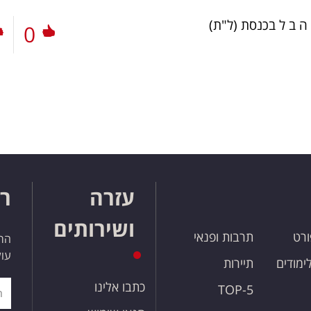
ה ב ל בכנסת
(ל"ת)
0
עזרה
רו
ושירותים
ורט
תרבות ופנאי
הרש
עול
לימודים
תיירות
כתבו אלינו
TOP-5