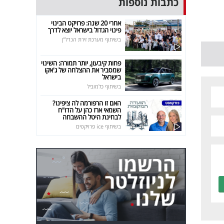
כתבות נוספות
אחרי 20 שנה: פרויקט הבינוי
פינוי הגדול בישראל יוצא לדרך
בשיתוף מערכת זירת הנדל"ן
פחות קיבעון, יותר תמורה: השינוי
שמסביר את ההצלחה של ג'אקו
בישראל
בשיתוף כלמוביל
האם זו הרפורמה לה ציפינו?
השמאי ארז כהן על הדו"ח
לבחינת היטל ההשבחה
בשיתוף ice פרויקטים