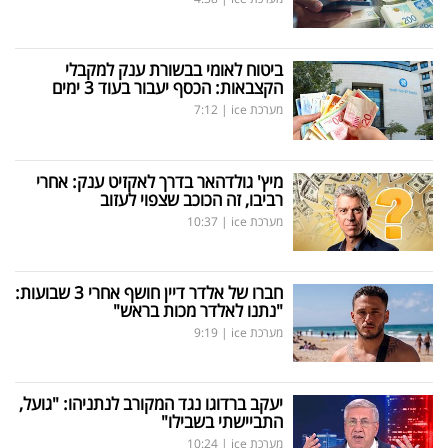
ביטוח לאומי בבשורת ענק למקבלי
הקצבאות: הכסף יעבור בעוד 3 ימים
מערכת ice
|
7:12
מיץ' גולדהאר בדרך לאקזיט ענק: אחרי
רביבו, זה הכוכב שצפוי לעזוב
מערכת ice
|
10:37
חברו של אלדר דיין חושף אחרי 3 שבועות:
"נתנו לאלדר מכות בראש"
מערכת ice
|
9:19
יעקב ברדוגו נגד המקורב לנתניהו: "גועל,
התביישתי בשבילו"
מערכת ice
|
10:24