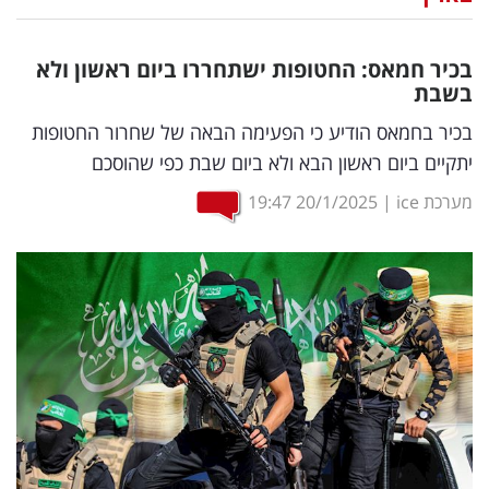
נדל"ן
בכיר חמאס: החטופות ישתחררו ביום ראשון ולא
דיגיטל
בשבת
וטק
בכיר בחמאס הודיע כי הפעימה הבאה של שחרור החטופות
יתקיים ביום ראשון הבא ולא ביום שבת כפי שהוסכם
שיווק
מערכת ice
|
20/1/2025
19:47
ופרסום
משפט
מדדים
ומחקרים
דעות
רכילות
עסקית