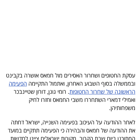
בריאות
תרבות
ופנאי
תיירות
TOP-
5
עסקת החטופים ושחרור האסירים מול חמאס אושרה בקבינט
ובממשלה בסוף השבוע האחרון, ואתמול התקיימה
הפעימה
המילון
הראשונה של שחרור החטופות
. רומי גונן, דורון שטיינבכר
הכלכלי
ואמילי דמארי השתחררו משבי החמאס וחזרו לחיק
משפחותיהן.
פודקאסט
לאחר ההודעה על העיכוב בפעימה השנייה, ישראל דחתה
40
את ההודעה של חמאס והבהירה כי הפעימה תתקיים במועד
UNDER
המתוכנן ביום שבת הקרוב. מקורות ישראלים ציינו לחדשות