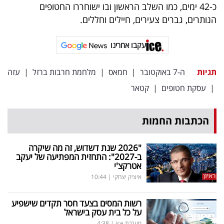
כ-42 ימים, כמו השלב הראשון ובו ישוחררו החטופים
הנותרים, גברים צעירים, חיילים וחללים.
עקבו אחרינו
תגיות
ה-7 באוקטובר
|
חמאס
|
מלחמת חרבות ברזל
|
עזה
|
עסקת חטופים
|
קטאר
הכתבות החמות
"2026 שנת דשדוש, זה מה שיקרה
ב-2027": התחזית המפתיעה של יעקב
אטרקצ'י
איציק יצחקי
|
10:44
רשות המסים בצעד חסר תקדים שישפיע
על כל בית עסק בישראל
מערכת ice
|
4:38