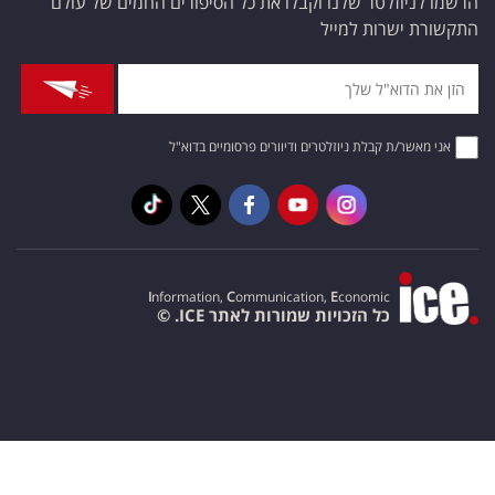
הרשמו לניוזלטר שלנו וקבלו את כל הסיפורים החמים של עולם
התקשורת ישרות למייל
אני מאשר/ת קבלת ניוזלטרים ודיוורים פרסומיים בדוא"ל
I
nformation,
C
ommunication,
E
conomic
כל הזכויות שמורות לאתר ICE. ©