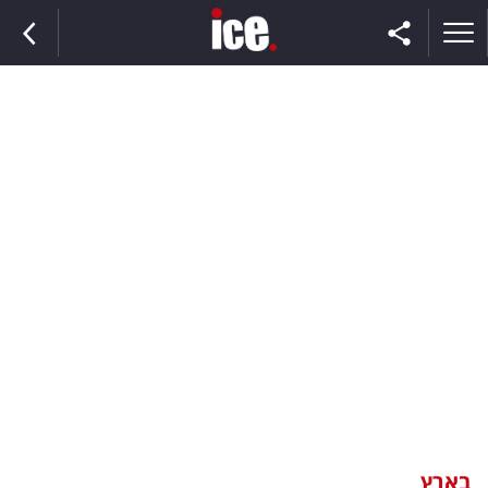
ראשי
הנבחרת
השוק
תקשורת
ומדיה
כסף
וצרכנות
בארץ