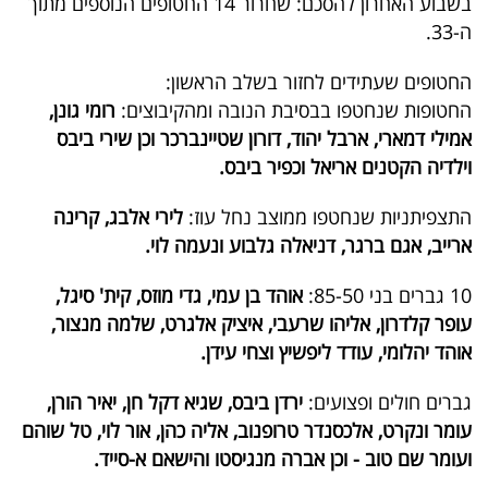
בשבוע האחרון להסכם: שחרור 14 החטופים הנוספים מתוך
פרסמו
ה-33.
באייס
החטופים שעתידים לחזור בשלב הראשון:
עקבו
החטופות שנחטפו בבסיבת הנובה ומהקיבוצים:
רומי גונן,
אחרינו:
אמילי דמארי, ארבל יהוד, דורון שטיינברכר וכן שירי ביבס
וילדיה הקטנים אריאל וכפיר ביבס.
התצפיתניות שנחטפו ממוצב נחל עוז:
לירי אלבג, קרינה
ארייב, אגם ברגר, דניאלה גלבוע ונעמה לוי.
10 גברים בני 85-50:
אוהד בן עמי, גדי מוזס, קית' סיגל,
עופר קלדרון, אליהו שרעבי, איציק אלגרט, שלמה מנצור,
אוהד יהלומי, עודד ליפשיץ וצחי עידן.
גברים חולים ופצועים:
ירדן ביבס, שגיא דקל חן, יאיר הורן,
עומר ונקרט, אלכסנדר טרופנוב, אליה כהן, אור לוי, טל שוהם
ועומר שם טוב - וכן אברה מנגיסטו והישאם א-סייד.