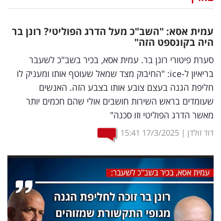
נדל"ן
עמית אסא: "השב"כ מעל הדרג הפוליטי? רונן בר
דיגיטל
היה בקונספט הזה"
וטק
סערת פיטורי רונן בר. עמית אסא, בכיר בשב"כ לשעבר
בריאיון ל-ice: "החיבוק מצד שמאל שעוטף אותו ומעניק לו
שיווק
חליפת הגנה בעצם צובע אותו בצבע הזה. האנשים
ופרסום
שעומדים בראש השירות חושבים אולי שהם חכמים יותר
מאשר הדרג הפוליטי וזו סכנה"
משפט
דוד זולדן
|
17/3/2025
15:41
מדדים
ומחקרים
דעות
רכילות
עסקית