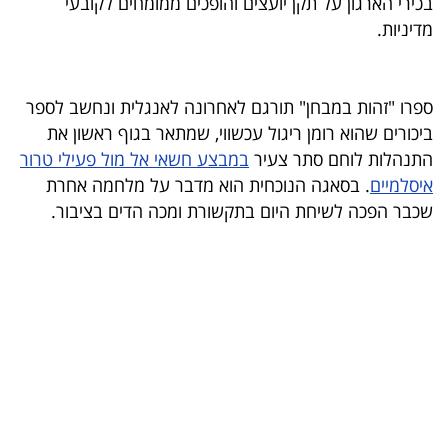
בכירי הארגון על תקן יועצים והופכים ממומחים לקובעי
מדיניות.
בריאות
תרבות
ספרו "זהות במבחן" תורגם לאחרונה לאנגלית ונחשב לספר
ופנאי
ביכורים שהוא רומן ריגול עכשווי, שמתאר בגוף ראשון את
תיירות
התנהלות לוחם סתר צעיר
במבצע חשאי אל מול פעילי טרור
איסלמיים
. בסאגה הנוכחית הוא מדבר על מלחמה אחרת
TOP-
שכבר הפכה לשיחת היום בתקשורת ומכה הדים בציבור.
5
המילון
הכלכלי
פודקאסט
40
UNDER