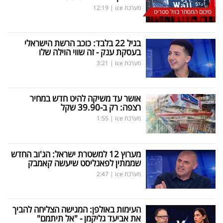
מערכת ice
|
12:19
סיכום המסחר בוול סטריט
בגיל 22 בלבד: כוכב הרשת הישראלי
בעסקת ענק - זה שווי הוילה שלו
מערכת ice
|
3:21
אושר עד משיקה להיט חדש במחיר
רצפה: רק ב-39.90 שקל
מערכת ice
|
1:55
מערוץ 12 למשטרת ישראל: הג'וב החדש
שממתין לפאנליסט שיעשה קאמבק
מערכת ice
|
2:47
העימות באולפן: המגישה הצליחה להביך
את אביעד גליקמן - "אל תיתמם"