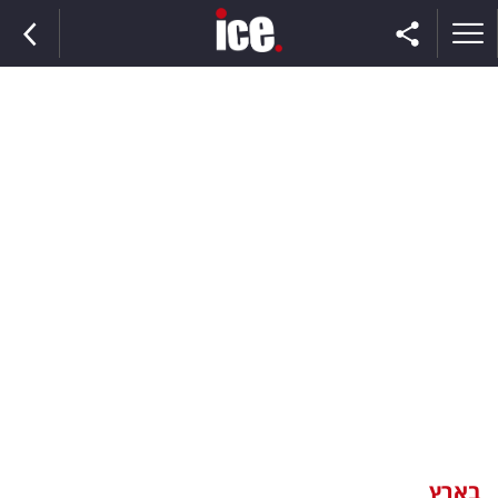
ראשי
הנבחרת
השוק
תקשורת
ומדיה
כסף
וצרכנות
בארץ