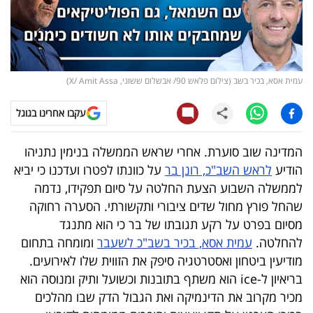
קריפטו
ויראלי
עמית אסא, בכיר בשב (צילום פלאש 90/ אבשלום ששוני, X/ Amit Assa)
טלוויזיה
עקבו אחרינו בגוגל
עסקי
ספורט
המדינה שוב סוערת. אחרי שראש הממשלה בנימין נתניהו
הודיע
לראש השב"כ, רונן בר
על כוונתו לפטרו ועדכנו כי יביא
קריירה
לממשלה השבוע הצעת החלטה על סיום תפקידו, נדמה
ולימודים
שהחל פורץ מחול שדים ציבורי ותקשורתי. הסערה רחוקה
מסיום בפרט על רקע תגובתו של בר כי הוא מתנגד
מינויים
להחלטה.
עמית אסא, בכיר בשב"כ לשעבר
ומומחה בתחום
מודיעין ביטחון ואסטרטגיה סיפק את הזווית שלו לאירועים.
רייטינג
בריאיון ל-ice הוא משתף בתובנות וכשועל ותיק ומנוסה הוא
מכיר מקרוב את הדינמיקה ואת הגבול הדק שבו מהלכים
רכב