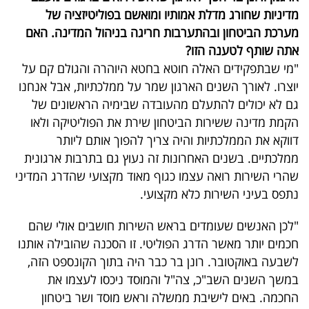
פרסמו
מדיניות שחורג מדלת אמותיו ומואשם בפוליטיזציה של
באייס
מערכת הביטחון ובהתערבות חריגה בניהול המדינה. האם
אתה שותף לטענה הזו?
עקבו
"מי שבתפקידים האלה חוטא בחטא היוהרה והגולם קם על
אחרינו:
יוצרו. לאורך השנים הארגון שמר על ממלכתיות, אבל אנחנו
גם לא יכולים להתעלם מהעובדה שבימיה הראשונים של
הקמת מדינה ששירות הביטחון שירת את הפוליטיקה ולאו
דווקא את הממלכתיות והיה צריך להפוך אותם ליותר
ממלכתיים. בשנים האחרונות זה נעוץ גם בתרבות ארגונית
שהרי השירות רואה עצמו כגוף מאוד מקצועי שהדרג המדיני
נתפס בעיני השירות כלא מקצועי.
"לכן האנשים שעומדים בראש השירות חושבים אולי שהם
חכמים יותר מאשר הדרג הפוליטי. זו הסכנה שהובילה אותנו
לשבעה באוקטובר. רונן בר כבר היה בתוך הקונספט הזה,
במשך השנים השב"כ, צה"ל והמוסד ניכסו לעצמו את
החכמה. באים לישיבת ממשלה וראש מוסד ושר ביטחון