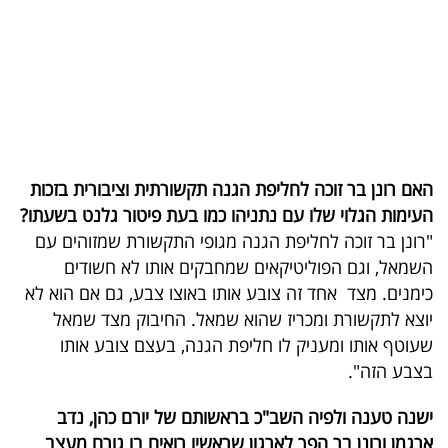
40
שיתופי
פעולה
האם רונן בר זוכה לחליפת הגנה תקשורתית וציבורית בזכות
העימות הגלוי שלו עם נתניהו כמו בעת פיטור גלנט בשעתו?
דרושים
"רונן בר זוכה לחליפת הגנה מגופי התקשורת שמזוהים עם
השמאל, וגם הפוליטיקאים שמחבקים אותו לא חשודים
ניוזלטרים
כימנים. מצד אחד זה צובע אותו באוצו צבע, גם אם הוא לא
יוצא לתקשורת ומכריז שהוא שמאל. החיבוק מצד שמאל
שעוטף אותו ומעניק לו חליפת הגנה, בעצם צובע אותו
מייל
בצבע הזה".
אדום
ישנה טענה ולפיה השב"כ בראשותם של יורם כהן, נדב
ארגמן ורונן בר הפך לארגון שראשיו רואים בו גורם מעצב