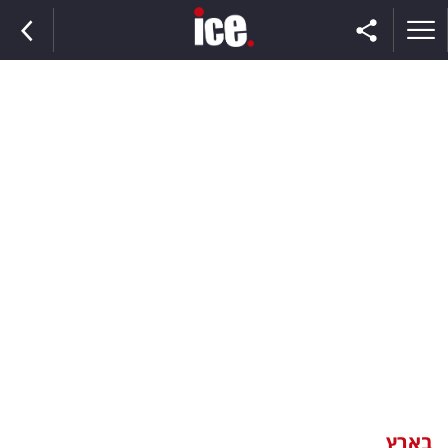
ראשי
הנבחרת
השוק
תקשורת
ומדיה
כסף
וצרכנות
בארץ