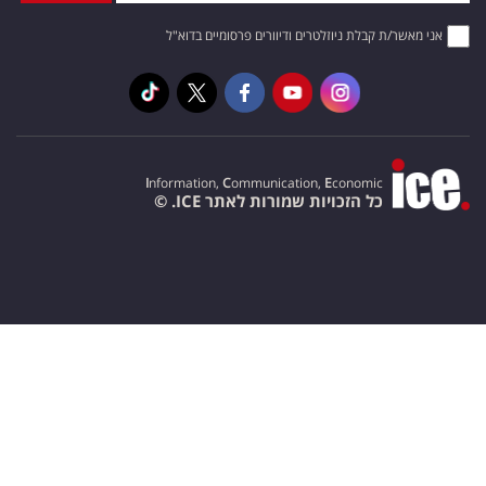
אני מאשר/ת קבלת ניוזלטרים ודיוורים פרסומיים בדוא"ל
I
nformation,
C
ommunication,
E
conomic
כל הזכויות שמורות לאתר ICE. ©