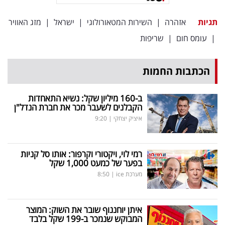
פרסמו
באייס
תגיות
אזהרה
|
השירות המטאורולוגי
|
ישראל
|
מזג האוויר
|
עומס חום
|
שריפות
עקבו
אחרינו:
הכתבות החמות
ב-160 מיליון שקל: נשיא התאחדות
הקבלנים לשעבר מכר את חברת הנדל"ן
איציק יצחקי
|
9:20
רמי לוי, ויקטורי וקרפור: אותו סל קניות
בפער של כמעט 1,000 שקל
מערכת ice
|
8:50
איתן יוחננוף שובר את השוק: המוצר
המבוקש שנמכר ב-199 שקל בלבד