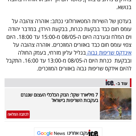
40
בנושא.
בעדכון של השירות המטאורולוגי נכתב: אזהרה צהובה על
עומס חום כבד בבקעת כנרות, בבקעת הירדן, במדבר יהודה
שיתופי
וים המלח ובערבה היום ה-08/05 מ-15:00 עד 18:00. היום
פעולה
צפוי עומס חום כבד באזורים המוזכרים. אזהרה צהובה על
אינדקס שריפות גבוה
בגליל עליון מזרחי, בעמק החולה
ובבקעת כנרות היום ה-08/05 מ-13:00 עד 16:00. התקבל
דרושים
להיום אידקס שריפות גבוה באזורים המוזכרים.
ניוזלטרים
עוד ב-
7 מיליארד שקל: הנזק הכלכלי העצום שנגרם
בעקבות השריפות בישראל
מייל
אדום
לכתבה המלאה
עקבו אחרינו