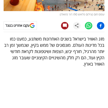
קריפטו
עומס חום (צילום פלאש 90/ דור פזואלו)
ויראלי
עקבו אחרינו בגוגל
טלוויזיה
מזג האוויר בישראל בשנים האחרונות משתגע, כמעט כמו
עסקי
בכל מדינות העולם. מונסונים של ממש בקיץ, שנמשך זמן רב
ספורט
יותר מהרגיל, חורף יבש, הצפות ושיטפונות לקראת חודשי
הקיץ ועוד, הם רק חלק מהשינויים הקיצוניים שעובר מזג
קריירה
האוויר בארץ.
ולימודים
מינויים
רייטינג
רכב