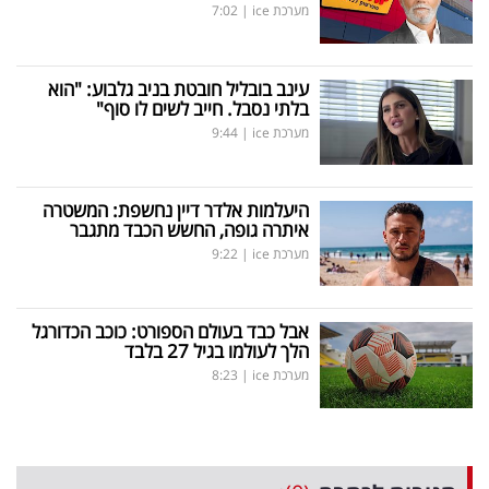
מערכת ice
|
7:02
עינב בובליל חובטת בניב גלבוע: "הוא
בלתי נסבל. חייב לשים לו סוף"
מערכת ice
|
9:44
היעלמות אלדר דיין נחשפת: המשטרה
איתרה גופה, החשש הכבד מתגבר
מערכת ice
|
9:22
אבל כבד בעולם הספורט: כוכב הכדורגל
הלך לעולמו בגיל 27 בלבד
מערכת ice
|
8:23