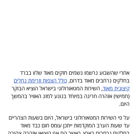
בריאות
תרבות
ופנאי
תיירות
TOP-
5
אחרי שהשבוע נרשמו גשמים חזקים מאוד שלוו בברד
בחלקים נרחבים מאוד בדרום,
כולל הצפות וזרימת נחלים
המילון
קיצונית מאוד
, השירות המטאורולוגי בישראל הוציא הבוקר
הכלכלי
(חמישי) אזהרה חריגה במיוחד בנוגע למזג האוויר בהמשך
היום.
פודקאסט
על פי השירות המטאורולוגי בישראל, היום בשעות הצהריים
40
עד שעות הערב המוקדמות ייתכן עומס חום כבד מאוד
UNDER
בחלקים נרחבים בארץ, כאשר הם אף הוציאו אזהרה צהובה