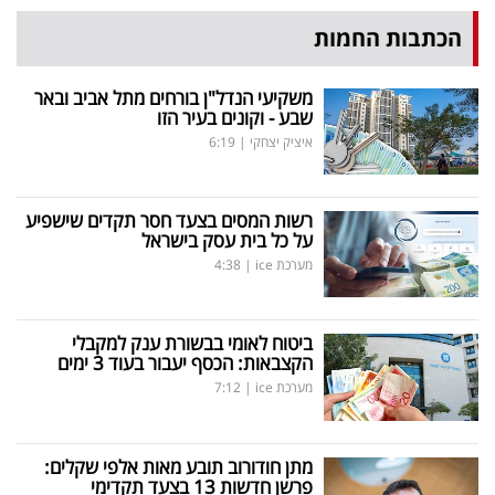
הכתבות החמות
משקיעי הנדל"ן בורחים מתל אביב ובאר
שבע - וקונים בעיר הזו
איציק יצחקי
|
6:19
רשות המסים בצעד חסר תקדים שישפיע
על כל בית עסק בישראל
מערכת ice
|
4:38
ביטוח לאומי בבשורת ענק למקבלי
הקצבאות: הכסף יעבור בעוד 3 ימים
מערכת ice
|
7:12
מתן חודורוב תובע מאות אלפי שקלים:
פרשן חדשות 13 בצעד תקדימי