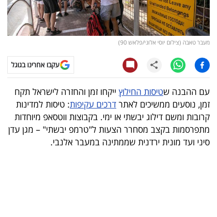
קריפטו
ויראלי
מעבר טאבה (צילום יוסי אלוני/פלאש 90)
טלוויזיה
עקבו אחרינו בגוגל
עסקי
עם ההבנה ש
טיסות החילוץ
ייקחו זמן והחזרה לישראל תקח
ספורט
זמן, נוסעים ממשיכים לאתר
דרכים עקיפות
: טיסות למדינות
קרובות ומשם דילוג יבשתי או ימי. בקבוצות ווטסאפ מיוחדות
קריירה
מתפרסמות בקצב מסחרר הצעות ל"טרמפ יבשתי" – מגן עדן
ולימודים
סיני ועד מונית ירדנית שממתינה במעבר אלנבי.
מינויים
רייטינג
רכב