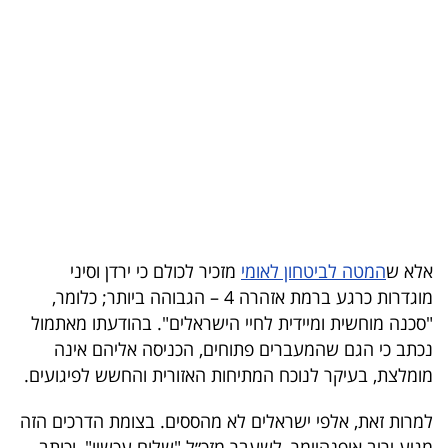
בריאות
תרבות
ופנאי
תיירות
TOP-
5
אלא ש
המטה לביטחון לאומי
מזכיר לכולם כי ירדן וסיני
המילון
מוגדרות כרגע ברמת אזהרה 4 – הגבוהה ביותר; כלומר,
הכלכלי
"סכנה מוחשית ומיידית לחיי הישראלים". בהודעתו מאתמול
נכתב כי הגם שהמעברים פתוחים, הכניסה אליהם אינה
פודקאסט
מומלצת, בעיקר לנוכח המתיחות האזורית והחשש לפיגועים.
40
למרות זאת, אלפי ישראלים לא מהססים. בצומת הדרכים הזה
UNDER
מגיע יריב אופנהיימר, לשעבר מזכ״ל "שלום עכשיו", וכותב