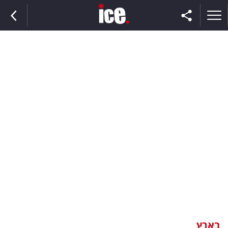
ראשי
הנבחרת
השוק
תקשורת
ומדיה
כסף
וצרכנות
בארץ