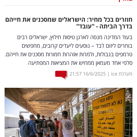
נדל"ן
חוזרים בכל מחיר: הישראלים שמסכנים את חייהם
דיגיטל
בדרך הביתה - "עובד"
וטק
בעוד המדינה מנסה לארגן טיסות חילוץ, ישראלים רבים
בוחרים ליזום לבד – נוסעים ליעדים קרובים, מחפשים
שיווק
טרמפים בגבולות, ולמרות אזהרות חמורות מסכנים את חייהם.
ופרסום
סלפי אחד מעמאן ממחיש את המציאות המפתיעה
משפט
מערכת ice
|
16/6/2025
21:57
מדדים
ומחקרים
דעות
רכילות
עסקית