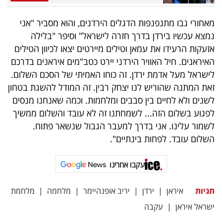
פרסמו
באייס
מאחורי גבו מתנפנפות הדגלים הירדנים, והוא מסביר "אני
נמצא עכשיו בירדן בדרך חזרה לישראל" וסיפר "בלילה
עקבו
אזעקות הרעידו את עמאן וטילים מיירטים יצאו לכיוון הטילים
אחרינו:
האיראנים. חיל האוויר הירדני יירט כטב"מים איראנים בדרכם
לישראל מעל אדמת ירדן. זה כוחו האמיתי של הסכם השלום.
זאת המתנה שהוריש לנו יצחק רבין. זה המודל להשגת בטחון
לשנים ולא לחיים בין סבבים ומלחמות. וכמה שאנחנו מנסים
לפגוע בשלום הזה... לשמחתנו זה לא עובד והשלום ממשיך
לשמור עלינו. אני בדרך למעבר הגבול שנשאר פתוח.
השלום עובד. לפחות בינתיים".
עקבו אחרינו
תגיות
איראן
|
ירדן
|
יריב אופנהיימר
|
מלחמה
|
מלחמת
ישראל איראן
|
עקבה