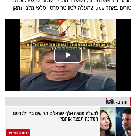
40
טורים באתר ice, שהעלה לטוויטר סרטון סלפי מלב עמאן.
שיתופי
פעולה
דרושים
ניוזלטרים
עוד ב-
מייל
למעלה ממאה אלף ישראלים תקועים בחו"ל: האם
אדום
המדינה תפצה אותם?
לכתבה המלאה