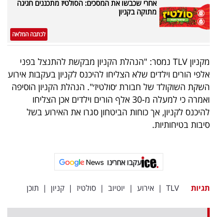
אחרי שכבשו את המסכים: הסולטיז מתכננים חגיגה
פרסמו
מתוקה בקניון
באייס
לכתבה המלאה
עקבו
אחרינו:
מקניון TLV נמסר: "הנהלת הקניון מבקשת להתנצל בפני
אלפי הורים וילדים שלא הצליחו להיכנס לקניון בעקבות אירוע
השקת השוקולד של חבורת ׳סולטיז׳". הנהלת הקניון הוסיפה
ואמרה כי למעלה מ-30 אלף הורים וילדים אכן הצליחו
להיכנס לקניון, אך כוחות הביטחון סגרו את האירוע בשל
סיבות בטיחותיות.
עקבו אחרינו
תגיות
TLV
|
אירוע
|
יוטיוב
|
סולטיז
|
קניון
|
תוכן