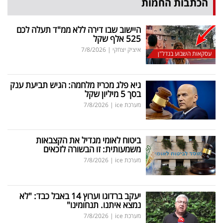
הכתבות החמות
היישוב שבו דירה ללא ממ"ד תעלה לכם
525 אלף שקל
איציק יצחקי
|
7/8/2026
עסקאות השבוע בנדל"ן
גיא פלג מכריז מלחמה: הגיש תביעת ענק
בסך 5 מיליון שקל
מערכת ice
|
7/8/2026
ביטוח לאומי מגדיל את הקצבאות
משמעותית: זו הבשורה לזכאים
מערכת ice
|
7/8/2026
יעקב ברדוגו וערוץ 14 באבל כבד: "לא
נמצא איתנו. תנחומינו"
מערכת ice
|
7/8/2026