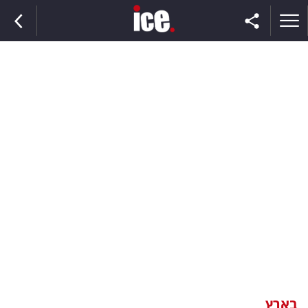
ראשי
הנבחרת
השוק
תקשורת
ומדיה
כסף
וצרכנות
בארץ