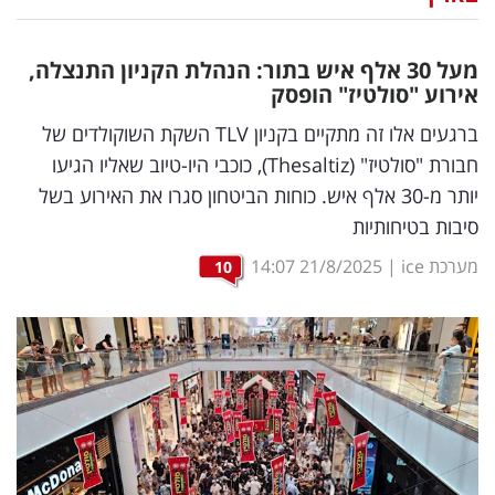
נדל"ן
מעל 30 אלף איש בתור: הנהלת הקניון התנצלה,
דיגיטל
אירוע "סולטיז" הופסק
וטק
ברגעים אלו זה מתקיים בקניון TLV השקת השוקולדים של
חבורת "סולטיז" (Thesaltiz), כוכבי היו-טיוב שאליו הגיעו
שיווק
יותר מ-30 אלף איש. כוחות הביטחון סגרו את האירוע בשל
ופרסום
סיבות בטיחותיות
משפט
מערכת ice
|
21/8/2025
14:07
10
מדדים
ומחקרים
דעות
רכילות
עסקית