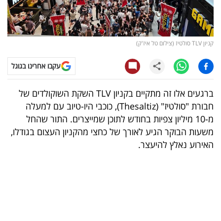
קריפטו
ויראלי
קניון TLV סולטיז (צילום טל איז'ק)
טלוויזיה
עקבו אחרינו בגוגל
עסקי
ברגעים אלו זה מתקיים בקניון TLV השקת השוקולדים של
ספורט
חבורת "סולטיז" (Thesaltiz), כוכבי היו-טיוב עם למעלה
מ-10 מיליון צפיות בחודש לתוכן שמייצרים. התור שהחל
קריירה
משעות הבוקר הגיע לאורך של כחצי מהקניון העצום בגודלו,
ולימודים
האירוע נאלץ להיעצר.
מינויים
רייטינג
רכב