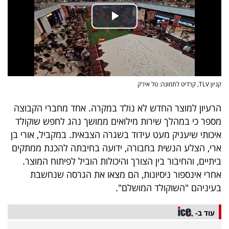
40
שיתופי
פעולה
קניון TLV, קרדיט לתמונה: טל איז'ק
הרעיון למוצר החדש לא נולד במקרה. אחד מחברי הקבוצה
דרושים
מספר כי במהלך שירות מילואים ממושך נהג לחפש שוקולד
איכותי שיעניק מעט עידוד בשגרה הצבאית. במקביל, אורי בן
ניוזלטרים
ארי, הצלע הנשית בחבורה, ידועה בחיבתה להכנת ממתקים
ביתיים, והחיבור בין הצורך והיכולות הוביל לפיתוח המוצר.
אחרי אינספור ניסיונות, הם מצאו את הגרסה שנחשבת
מייל
בעיניהם "השוקולד המושלם".
אדום
עוד ב-