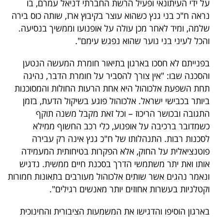
על ידי העיתונאי ופעיל הרשת החברתי דניאל עמרם, בו
נראה ח"כ בני גנץ כשהוא עוצר בקיבוץ ארז, שותה כוס בירה
שלמה, ומיד לאחר מכן עולה על אופנועו וממשיך בנסיעה.
והכל לעיני בני נוער שהוא נפגש עימם".
בפנייתם לא חסכו בארגון בתיאור חומרת המעשה הנטען
והסכנה שבו: "אין צורך להסביר על חומרת הדבר, נהיגה
תחת השפעת אלכוהול היא אחת הרעות החולות והמסוכנות
ביותר בכבישי ישראל. אלכוהול פוגע בשיקול הדעת, בזמן
התגובה ובכושר הריכוז – וכל זאת מקבל משנה תוקף
כשמדובר ברכיבה על אופנוע, כלי רכב החשוף ממילא
לסכנות רבות. התנהלותו של ח"כ גנץ אינה רק עבירה
פוטנציאלית על החוק, אלא הפקרות בטיחותית המעמידה
אותו ואת יתר משתמשי הדרך בסכנת חיים ממשית. נדגיש
ונאמר נהגים אשר שותים אלכוהול מעורבים בתאונות חמורות
וקטלניות בעשרות אחוזים יותר מאנשים רגילים".
בארגון הוסיפו והדגישו את המשמעות הציבורית והחינוכית