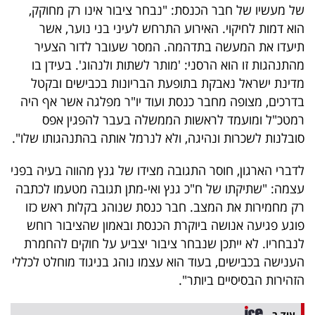
של מעשיו של חבר הכנסת: "נבחר ציבור אינו רק מחוקק,
הוא דמות לחיקוי. האירוע התרחש לעיני בני נוער, אשר
תיעדו את המעשה בתדהמה. המסר שעובר לדור הצעיר
מהתנהגות זו הוא הרסני: 'מותר לשתות ולנהוג'. בעידן בו
מדינת ישראל נאבקת בתופעת הבריונות בכבישים ובקטל
בדרכים, מצופה מחבר כנסת ועוד יו"ר מפלגה אשר אף היה
רמטכ"ל ומועמד לראשות הממשלה בעבר להפגין אפס
סובלנות לשכרות ונהיגה, ולא לנרמל אותה בהתנהגותו שלו".
לדברי הארגון, חוסר התגובה מצידו של גנץ מהווה בעיה בפני
עצמה: "שתיקתו של ח"כ גנץ ואי-מתן תגובה מטעמו לכתבה
רק מחמירות את המצב. חבר כנסת שנוהג בקלות ראש כזו
פוגע פגיעה אנושה ביוקרת הכנסת ובאמון שהציבור רוחש
לנבחריו. לא ייתכן שנבחר ציבור יצביע על חוקים להחמרת
הענישה בכבישים, בעוד הוא עצמו נוהג בניגוד מוחלט לכללי
הזהירות הבסיסיים ביותר".
עוד ב-