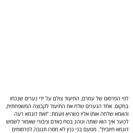
בריאות
תרבות
ופנאי
תיירות
TOP-
5
המילון
הכלכלי
לפי הפרסום של עמרם, התיעוד צולם על ידי נערים שנכחו
במקום. אחד הנערים שלח את התיעוד לקבוצה המשפחתית,
פודקאסט
והאמא שלחה אותו אליו כשהיא זועמת: "זאת דוגמא רעה
40
לנוער איך הוא שותה ונוהג בטח כאדם ציבורי שאמור לשמש
דוגמא חיובית". מטעם בני גנץ לא מסרו תגובה לפרסומים
UNDER