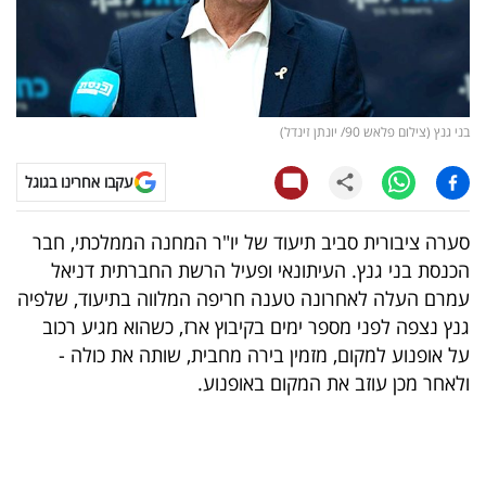
קריפטו
ויראלי
בני גנץ (צילום פלאש 90/ יונתן זינדל)
טלוויזיה
עקבו אחרינו בגוגל
עסקי
ספורט
סערה ציבורית סביב תיעוד של יו"ר המחנה הממלכתי, חבר
הכנסת בני גנץ. העיתונאי ופעיל הרשת החברתית דניאל
קריירה
עמרם העלה לאחרונה טענה חריפה המלווה בתיעוד, שלפיה
ולימודים
גנץ נצפה לפני מספר ימים בקיבוץ ארז, כשהוא מגיע רכוב
על אופנוע למקום, מזמין בירה מחבית, שותה את כולה -
מינויים
ולאחר מכן עוזב את המקום באופנוע.
רייטינג
רכב