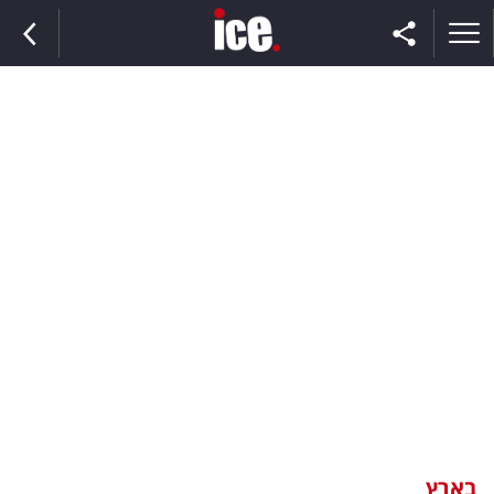
ראשי
הנבחרת
השוק
תקשורת
ומדיה
כסף
וצרכנות
בארץ