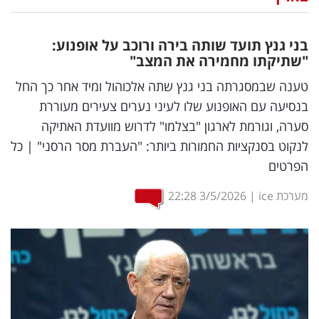
נדל"ן
בני גנץ תועד שותה בירה ורוכב על אופנוע:
דיגיטל
"שתיקתו מחמירה את המצב"
וטק
טענה שבמסגרתה בני גנץ שתה אלכוהול ומיד אחר כך החל
בנסיעה עם האופנוע שלו לעיני נערים צעירים מעוררת
שיווק
סערה, וגורמת לארגון "בצלמו" לדרוש מוועדת האתיקה
ופרסום
לנקוט בסנקציות החמורות ביותר: "העברת מסר הרסני" | כל
הפרטים
משפט
מערכת ice
|
3/5/2026
22:28
מדדים
ומחקרים
דעות
רכילות
עסקית