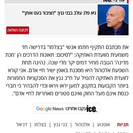
גיא פלג עולב בבני גנץ: "הציבור בעט אותך"
לכתבה המלאה
את מכתבם התקיף חתמו אנשי "בצלמו" בדרישה חד
משמעית מוועדת האתיקה: "לסיכום: תאונות הדרכים הן 'מכת
מדינה' הגובה מחיר דמים יקר מדי שנה. נהיגה תחת
השפעת אלכוהול היא מסכנת באופן ישיר חיי אדם. אני קורא
לוועדת האתיקה להטיל על ח"כ גנץ את הסנקציות החמורות
ביותר הקבועות בתקנון, למען יראו ויראו וכדי להבהיר כי חברי
כנסת אינם מעל החוק ואינם פטורים מאחריות לחיי אדם".
עקבו אחרינו
תגיות
אופנוע
|
אלכוהול
|
בני גנץ
|
בצלמו
|
דניאל