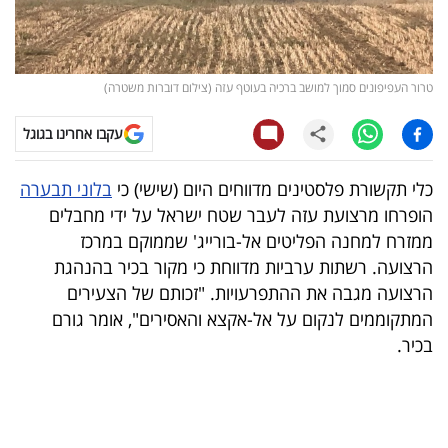
קריפטו
ויראלי
טרור העפיפונים סמוך למושב ברכיה בעוטף עזה (צילום דוברות משטרה)
טלוויזיה
עקבו אחרינו בגוגל
עסקי
כלי תקשורת פלסטינים מדווחים היום (שישי) כי
בלוני תבערה
ספורט
הופרחו מרצועת עזה לעבר שטח ישראל על ידי מחבלים
ממזרח למחנה הפליטים אל-בורייג' שממוקם במרכז
קריירה
הרצועה. רשתות ערביות מדווחת כי מקור בכיר בהנהגת
ולימודים
הרצועה מגבה את ההתפרעויות. "זכותם של הצעירים
המתקוממים לנקום על אל-אקצא והאסירים", אומר גורם
מינויים
בכיר.
רייטינג
רכב