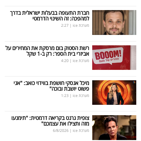
חברת התעופה בבעלות ישראלית בדרך
למהפכה: זה השינוי הדרמטי
מערכת ice
|
2:27
רשת הסטוק בום מרסקת את המחירים על
אביזרי בית הספר: רק ב-1 שקל
מערכת ice
|
4:20
מיכל אנסקי חושפת בווידוי כואב: "אני
פשוט יושבת ובוכה"
מערכת ice
|
1:23
צופית גרנט בקריאה דרמטית: "תימנעו
מזה ותצילו את עצמכם"
מערכת ice
|
6/8/2026