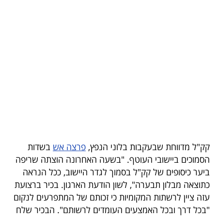
בריאות
תרבות
ופנאי
תיירות
TOP-
5
המילון
​קק"ל מדווחת שבעקבות בלוני הנפץ,
פרצה אש
בשדות
הכלכלי
הסמוכים ביישובי העוטף. "בשעה האחרונה הוצתה שריפה
ביער כיסופים של קק"ל בסמוך לגדר היישוב, ככל הנראה
פודקאסט
כתוצאה מבלון תבערה", לשון הודעת הארגון. בכיר ברצועת
40
עזה ציין לרשתות המקומיות כי זכותם של המתפרעים לנקום
"בכל דרך ובכל האמצעים העומדים לרשותם". הבכיר שלח
UNDER