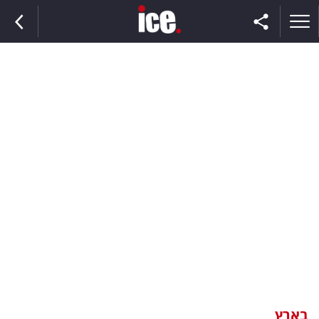
ראשי
הנבחרת
השוק
תקשורת
ומדיה
כסף
וצרכנות
בארץ