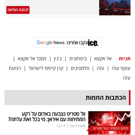
לכתבה המלאה
עקבו אחרינו
תגיות
אל אקצא
|
ביטחונית
|
ג'נין
|
מסגד אל אקצא
|
עוטף עזה
|
עזה
|
פלסטינים
|
קרן קיימת לישראל
|
רצועת
עזה
הכתבות החמות
וול סטריט נצבעה באדום על רקע
המתיחות עם איראן: מי בכל זאת עלתה?
מערכת ice
|
12:17
סיכום המסחר בוול סטריט