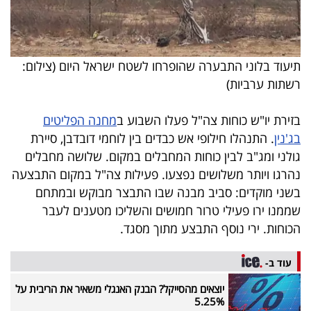
פרסמו
באייס
עקבו
תיעוד בלוני התבערה שהופרחו לשטח ישראל היום (צילום:
רשתות ערביות)
אחרינו:
בזירת יו"ש כוחות צה"ל פעלו השבוע ב
מחנה הפליטים
בג'נין
. התנהלו חילופי אש כבדים בין לוחמי דובדבן, סיירת
גולני ומג"ב לבין כוחות המחבלים במקום. שלושה מחבלים
נהרגו ויותר משלושים נפצעו. פעילות צה"ל במקום התבצעה
בשני מוקדים: סביב מבנה שבו התבצר מבוקש ובמתחם
שממנו ירו פעילי טרור חמושים והשליכו מטענים לעבר
הכוחות. ירי נוסף התבצע מתוך מסגד.
עוד ב-
יוצאים מהסייקל? הבנק האנגלי משאיר את הריבית על
5.25%