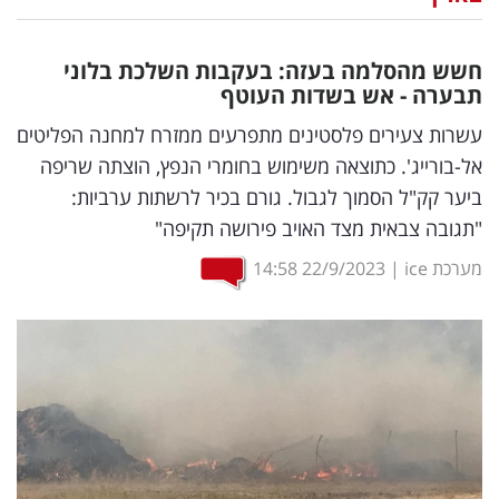
נדל"ן
חשש מהסלמה בעזה: בעקבות השלכת בלוני
דיגיטל
תבערה - אש בשדות העוטף
וטק
עשרות צעירים פלסטינים מתפרעים ממזרח למחנה הפליטים
אל-בורייג'. כתוצאה משימוש בחומרי הנפץ, הוצתה שריפה
שיווק
ביער קק"ל הסמוך לגבול. גורם בכיר לרשתות ערביות:
ופרסום
"תגובה צבאית מצד האויב פירושה תקיפה"
משפט
מערכת ice
|
22/9/2023
14:58
מדדים
ומחקרים
דעות
רכילות
עסקית