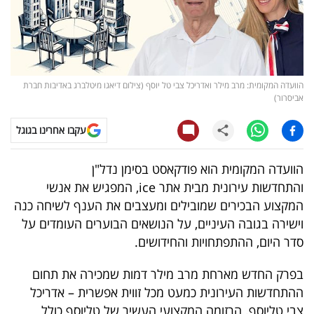
קריפטו
ויראלי
הוועדה המקומית: מרב מילר ואדריכל צבי טל יוסף (צילום דיאגו מיטלברג באדיבות חברת
טלוויזיה
אביסרור)
עסקי
עקבו אחרינו בגוגל
ספורט
הוועדה המקומית הוא פודקאסט בסימן נדל"ן
קריירה
והתחדשות עירונית
מבית אתר
ice
, המפגיש את אנשי
ולימודים
המקצוע הבכירים שמובילים ומעצבים את הענף לשיחה כנה
וישירה בגובה העיניים, על הנושאים הבוערים העומדים על
מינויים
סדר היום, ההתפתחויות והחידושים.
רייטינג
בפרק החדש מארחת מרב מילר דמות שמכירה את תחום
ההתחדשות העירונית כמעט מכל זווית אפשרית – אדריכל
רכב
צבי טליוסף
.
הרזומה המקצועי העשיר של טליוסף כולל