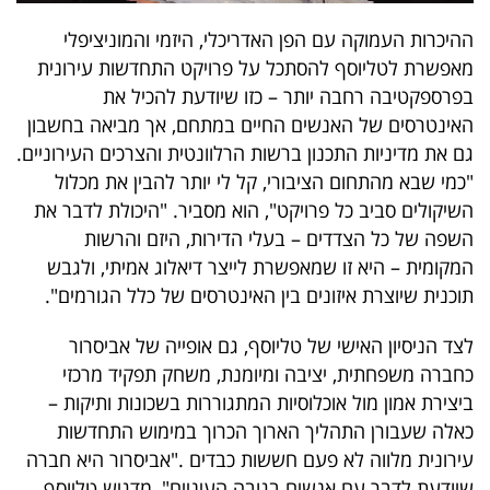
40
ההיכרות העמוקה עם הפן האדריכלי, היזמי והמוניציפלי
מאפשרת לטליוסף להסתכל על פרויקט התחדשות עירונית
בפרספקטיבה רחבה יותר – כזו שיודעת להכיל את
שיתופי
האינטרסים של האנשים החיים במתחם, אך מביאה בחשבון
פעולה
גם את מדיניות התכנון ברשות הרלוונטית והצרכים העירוניים.
"כמי שבא מהתחום הציבורי, קל לי יותר להבין את מכלול
השיקולים סביב כל פרויקט", הוא מסביר. "היכולת לדבר את
השפה של כל הצדדים – בעלי הדירות, היזם והרשות
דרושים
המקומית – היא זו שמאפשרת לייצר דיאלוג אמיתי, ולגבש
ניוזלטרים
תוכנית שיוצרת איזונים בין האינטרסים של כלל הגורמים".
לצד הניסיון האישי של טליוסף, גם אופייה של אביסרור
כחברה משפחתית, יציבה ומיומנת, משחק תפקיד מרכזי
מייל
ביצירת אמון מול אוכלוסיות המתגוררות בשכונות ותיקות –
אדום
כאלה שעבורן התהליך הארוך הכרוך במימוש התחדשות
עירונית מלווה לא פעם חששות כבדים
.
"אביסרור היא חברה
שיודעת לדבר עם אנשים בגובה העיניים", מדגיש טליוסף.