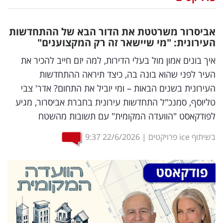
נדל"ן
אביסרור משרטטת את הדור הבא של ההתחדשות
דיגיטל
העירונית: "מי שיישאר זה רק המקצוענים"
וטק
איך בונים אמון מול בעלי הדירות, למה יזם חייב להכיר את
העיר לפני שהוא בונה בה, כיצד תיראה ההתחדשות
שיווק
העירונית בשנים הבאות – ומי יוביל את התחום? אדר' צבי
ופרסום
טליוסף, סמנכ"ל התחדשות עירונית בחברת אביסרור, מגיע
לפודקאסט "הוועדה המקומית" עם תשובות מהשטח
משפט
בשיתוף ice פרויקטים
|
22/6/2026
9:37
מדדים
ומחקרים
דעות
רכילות
עסקית