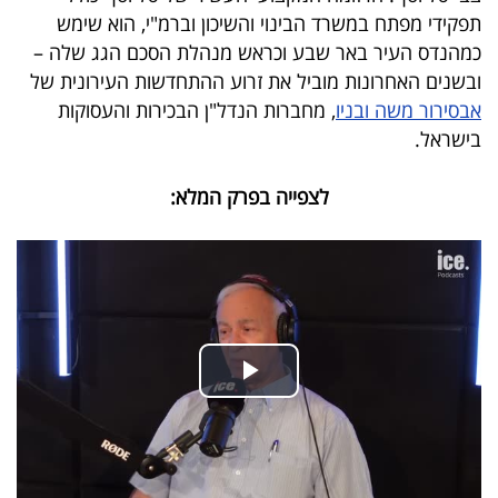
תפקידי מפתח במשרד הבינוי והשיכון
וברמ"י
, הוא שימש
בריאות
כמהנדס העיר באר שבע וכראש מנהלת הסכם הגג שלה –
ובשנים האחרונות מוביל את זרוע ההתחדשות העירונית של
תרבות
אבסירור משה ובניו
, מחברות הנדל"ן הבכירות והעסוקות
ופנאי
בישראל.
תיירות
לצפייה בפרק המלא:
TOP-
5
המילון
הכלכלי
פודקאסט
40
UNDER