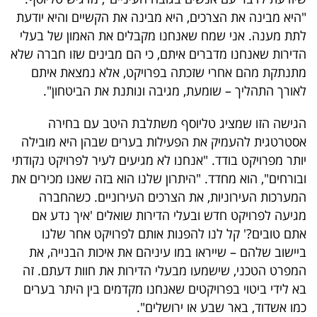
פרסמו
"היא מבינה את הצרכים, היא מבינה את הקשיים והיא יודעת
באייס
לתת מענה. אני שמח שאנחנו מקבלים את האמון של בעלי
הדירות שאנחנו מדברים איתם, כי הם מבינים שזו חברה שלא
עקבו
מתנתקת מהם אחרי שזכתה בפרויקט, אלא נמצאת איתם
אחרינו:
לאורך התהליך – שומעת, מגיבה ונותנת את הביטחון".
הגישה הזו שמציג טליוסף משתלבת היטב עם בחירה
אסטרטגית להעמיק את הפעילות בערים שבהן היא מובילה
יותר מפרויקט בודד. "אנחנו לא מגיעים לעיר לפרויקט נקודתי
ובורחים", הוא מחדד. "היתרון שלנו הוא בזה שאנו מכירים את
המערכות העירוניות, את הצרכים העירוניים. כשהחברה
מגיעה לפרויקט חדש ובעלי הדירות שואלים 'איך נדע אם
אתם טובים?' קל לנו להפנות אותם לפרויקט אחר שלנו
ביישוב שלהם – שייראו במו עיניהם את איכות הבנייה, את
המפרט הטכני, שישמעו מבעלי הדירות את חוות דעתם. זה
בא לידי ביטוי בפרויקטים שאנחנו מקדמים בין היתר בערים
כמו אשדוד, באר שבע או ירושלים".