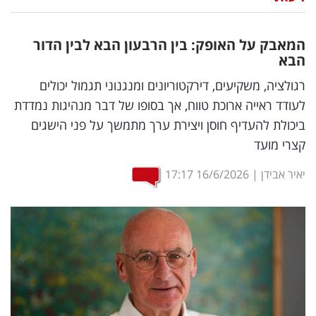
נדל"ן
המאבק על האופק: בין הרבעון הבא לבין הדור
דיגיטל
הבא
וטק
רגולציה, משקיעים, דירקטוריונים ומנגנוני תגמול יכולים
לעודד ראייה ארוכת טווח, אך בסופו של דבר מנהיגות נמדדת
שיווק
ביכולת להעדיף חוסן ויצירת ערך מתמשך על פני הישגים
ופרסום
קצרי מועד
משפט
יאיר אבידן
|
16/6/2026
17:17
מדדים
ומחקרים
דעות
רכילות
עסקית