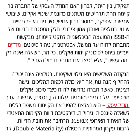
פרסמו
תפקידו, בין היתר, לבחון האם המודל העסקי של החברה בר
באייס
קיימה תחת תרחישים משתנים כדוגמת שינויי אקלים, שיבושי
שרשרת אספקה, מחסור בהון אנושי, סיכונים גאו-פוליטיים,
עקבו
שינויי רגולציה ואובדן אמון ציבורי. חלק ממסגרות הדיווח של
אחרינו:
ה-
ISSB
(המועצה הבינלאומית לתקני קיימות), מבקשות
מחברות לדווח על ממשל, אסטרטגיה, ניהול סיכונים,
מדדים
ויעדים ביחס לסיכוני קיימות ואקלים. כלומר, השאלה אינה רק
"מה עשינו", אלא "כיצד אנו מנוהלים מול העתיד".
הנקודה השלישית היא גילוי ושקיפות. רגולציה אינה יכולה
להחליף מנהיגות, אך היא יכולה לכפות תהליכים וגישה
רצינית. כאשר חברה נדרשת לדווח כיצד סיכוני אקלים
משפיעים על תזרימי מזומנים, עלות הון, נכסים, שרשרת ערך
ומודל עסקי
– היא נאלצת להפוך את הקיימות משפה כללית
לשאלה פיננסית וניהולית. דירקטיבת דיווח הקיימות התאגידי
של האיחוד האירופי (
CSRD
), הרחיבה את חובת הדיווח,
לרבות עקרון המהותיות הכפולה (Double Materiality), קרי