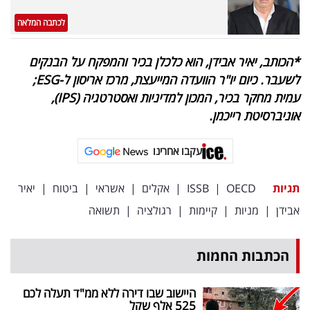
לכתבה המלאה
*הכותב, יאיר אבידן, הוא כלכלן בכיר והמפקח על הבנקים
לשעבר. כיום יו"ר הוועדה המייעצת, מרכז אריסון ל-
ESG
;
עמית מחקר בכיר, המכון למדיניות ואסטרטגיה (
IPS
),
אוניברסיטת רייכמן.
עקבו אחרינו
תגיות
OECD
|
ISSB
|
אקלים
|
אשראי
|
ביטוח
|
יאיר
אבידן
|
מניות
|
קיימות
|
רגולציה
|
תשואה
הכתבות החמות
היישוב שבו דירה ללא ממ"ד תעלה לכם
525 אלף שקל