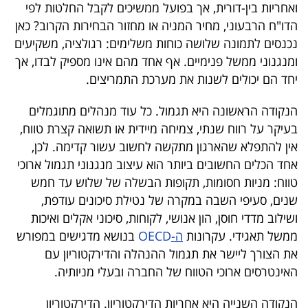
ואחריות בין-דורית, אך בפועל ממשיכים לקבל החלטות לפי
40
הדו"ח הרבעוני, מחיר המניה או מחזור הבחירות הקרוב? כאן
נכנסים לתמונה שלושה כוחות משלימים: רגולציה, משקיעים
ומנגנוני ממשל פנימיים. אף אחד מהם אינו מספיק לבדו, אך
שיתופי
יחד הם יכולים לשנות את מערכת התמריצים.
פעולה
הנקודה הראשונה היא תגמול. כל עוד מנהלים מתוגמלים
בעיקר על רווח שנתי, צמיחה מיידית או תשואה קצרת טווח,
אין להתפלא שהארגון מתקשה לחשוב עשור קדימה. לכן,
דרושים
אחד הכלים החשובים ביותר הוא עיצוב מנגנוני תגמול ארוכי
טווח: מניות חסומות, תקופות הבשלה של שלוש עד חמש
ניוזלטרים
שנים, סעיפי השבה במקרה של נטילת סיכונים עודפת,
ושילוב מדדי חוסן, הון אנושי, לקוחות, סיכוני אקלים ואיכות
ממשל תאגידי. עקרונות
ה-
OECD
בנושא מדגישים במפורש
מייל
את הצורך ליישר את תגמול ההנהלה והדירקטוריון עם
אדום
האינטרסים ארוכי הטווח של החברה ובעלי מניותיה.
הנקודה השנייה היא אחריות הדירקטוריון. הדירקטוריון