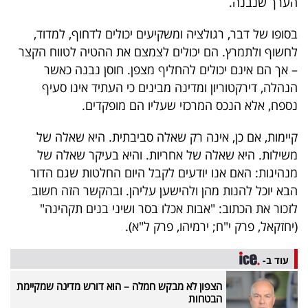
הערך שנבנה.
בסופו של דבר, רגולציה ומשקיעים יכולים לדחוף, למדוד,
לחשוף ולתמרץ. הם יכולים לצמצם את ההטיה לטווח הקצר
– אך הם אינם יכולים להחליף מצפן. חוסן נבנה כאשר
הנהלה, דירקטוריון ומדינה מבינים כי העתיד אינו סעיף
נספח, אלא הנכס המרכזי שעליו הם מופקדים.
קיימות, אם כן, אינה רק שאלה סביבתית. היא שאלה של
משילות. היא שאלה של אחריות. והיא בעיקר שאלה של
מנהיגות: האם אנו יודעים לקבל היום החלטות שגם הדור
הבא יוכל להנות מהן ולהישען עליהן. ובהקשר הזה חשוב
לזכור את הכתוב: "אבות אכלו בסר ושיני בנים תקהינה"
(יחזקאל, פרק י"ח; ירמיהו, פרק ל"א).
עוד ב-
הצפון לא מבקש חמלה – הוא דורש מדינה שמקיימת
הבטחות