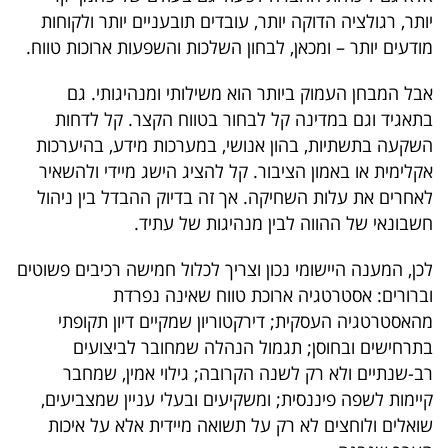
יותר, רגולציה הדוקה יותר, עובדים תובעניים יותר ולקוחות
מודעים יותר – ומכאן, לבחון השלכות והשפעות ארוכות טווח.
אבל המבחן העמוק ביותר הוא משילותי ומנהיגותי. גם
בתאגיד וגם במדינה קל לבחור בטווח הקצר. קל לדחות
השקעה בתשתיות, בהון אנושי, במערכות מידע, בהיערכות
אקלימית או באמון הציבור. קל להציג הישג מיידי ולהשאיר
לאחרים את עלות השחיקה. אך זה בדיוק ההבדל בין ניהול
חשבונאי של ההווה לבין מנהיגות של עתיד.
לכן, המענה היישומי נכון וצריך לכלול חמישה רכיבים פשוטים
וברורים: אסטרטגיה ארוכת טווח שאינה נפרדת
מהאסטרטגיה העסקית; דירקטוריון שמקיים דיון תקופתי
בתרחישים ובחוסן; תגמול הנהלה שמחובר לביצועים
רב-שנתיים ולא רק לשנה הקרובה; גילוי אמין, שמחבר
קיימות לשפה פיננסית; ומשקיעים ובעלי עניין שמצביעים,
שואלים ולוחצים לא רק על תשואה מיידית אלא על איכות