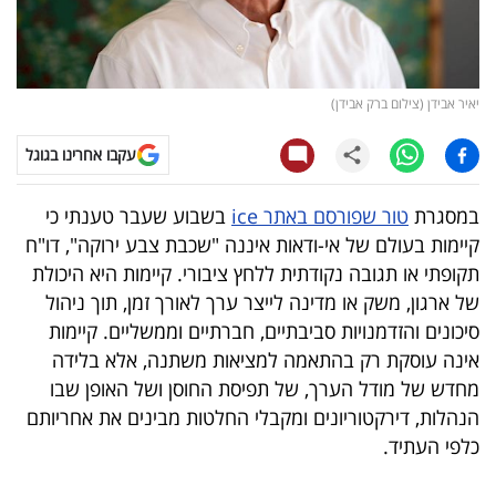
קריפטו
ויראלי
יאיר אבידן (צילום ברק אבידן)
טלוויזיה
עקבו אחרינו בגוגל
עסקי
במסגרת
טור שפורסם באתר ice
בשבוע שעבר טענתי כי
ספורט
קיימות בעולם של אי-ודאות איננה "שכבת צבע ירוקה", דו"ח
תקופתי או תגובה נקודתית ללחץ ציבורי. קיימות היא היכולת
קריירה
של ארגון, משק או מדינה לייצר ערך לאורך זמן, תוך ניהול
ולימודים
סיכונים והזדמנויות סביבתיים, חברתיים וממשליים. קיימות
אינה עוסקת רק בהתאמה למציאות משתנה, אלא בלידה
מינויים
מחדש של מודל הערך, של תפיסת החוסן ושל האופן שבו
הנהלות, דירקטוריונים ומקבלי החלטות מבינים את אחריותם
רייטינג
כלפי העתיד.
רכב