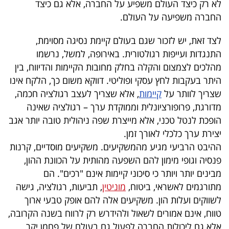
לא רק כיצד העולם משפיע על החברה, אלא גם כיצד
החברה משפיעה על העולם.
לצד זאת, יש לזכור שגם בעולם קיימת נסיגה מסוימת,
התנגדות ועייפות רגולטורית. באירופה, למשל, נרשמו
מהלכים לצמצום והקלה בחלק מחובות הקיימות והדיווח, בין
היתר בעקבות לחץ עסקי ופוליטי. דווקא משום כך, הלקח אינו
שצריך לוותר על
קיימות
, אלא שצריך לעצב רגולציה חכמה,
מדורגת, פרופורציונלית וממוקדת ערך – רגולציה שאינה
הופכת לנטל טכני, אלא מייצרת שפה ניהולית טובה יותר אגב
יצירת ערך כלכלי לאורך זמן.
ההיבט הרביעי מגיע מהמשקיעים. משקיעים מוסדיים, קרנות
פנסיה וגופי מימון להם השפעה מהותית על הכוונת ההון,
מבינים יותר ויותר כי סיכוני קיימות אינם "רכים". הם
מתורגמים לאשראי, ביטוח,
מוניטין
, תביעות, רגולציה, גישה
לשווקים ועלות הון. משקיעים אלה להם אופק טבעי ארוך
טווח, אינם אמורים לשאול ולהידרש רק לרווח בשנה הקרובה,
אלא גם ליכולות החברה לפעול גם בעולם של פחמן יקר