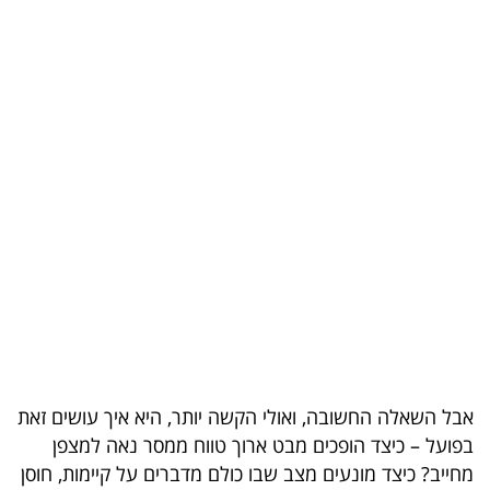
בריאות
תרבות
ופנאי
תיירות
TOP-
5
המילון
הכלכלי
פודקאסט
אבל השאלה החשובה, ואולי הקשה יותר, היא איך עושים זאת
40
בפועל – כיצד הופכים מבט ארוך טווח ממסר נאה למצפן
מחייב? כיצד מונעים מצב שבו כולם מדברים על קיימות, חוסן
UNDER