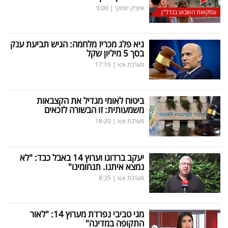
איציק יצחקי
|
9:00
עסקאות השבוע בנדל"ן
גיא פלג מכריז מלחמה: הגיש תביעת ענק
בסך 5 מיליון שקל
מערכת ice
|
17:15
ביטוח לאומי מגדיל את הקצבאות
משמעותית: זו הבשורה לזכאים
מערכת ice
|
18:20
יעקב ברדוגו וערוץ 14 באבל כבד: "לא
נמצא איתנו. תנחומינו"
מערכת ice
|
8:35
מגי טביבי נפרדת מערוץ 14: "לאור
התקופה במדינה"