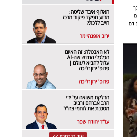
ך
האלוף איבד שליטה:
ם
מדוע מפקד פיקוד מרכז
חייב ללכת?
 דם
יריב אופנהיימר
לא האבטלה: זה האיום
הכלכלי החדש שה-AI
עלול להביא לעולם |
פרופ' ירון זליכה
פרופ' ירון זליכה
הדלקת משואה על ידי
הרב אברהם זרביב
מסכנת את לוחמי צה"ל
עו"ד יהודה שפר
עוד בנבחרת >>