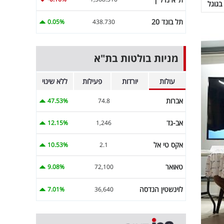
בגוגל
תל בונד 20
0.05%
438.730
מניות בולטות בת"א
עולות
יורדות
פעילות
ללא שינוי
אברות
47.53%
74.8
אב-גד
12.15%
1,246
אקס טי אל
10.53%
2.1
טאואר
9.08%
72,100
לוינשטין הנדסה
7.01%
36,640