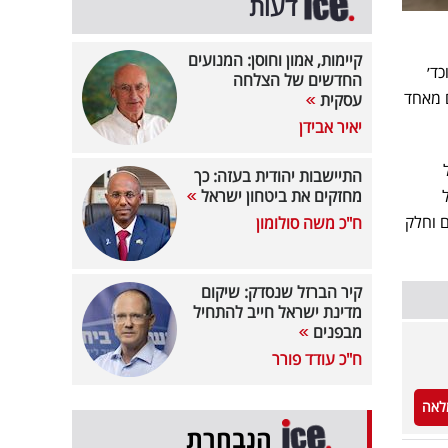
דעות
קיימות, אמון וחוסן: המנועים
כד׳
החדשים של הצלחה
ם מאחד
עסקית
יאיר אבידן
התיישבות יהודית בעזה: כך
מחזקים את ביטחון ישראל
ם וחלק
ח"כ משה סולומון
קיר הברזל שנסדק: שיקום
מדינת ישראל חייב להתחיל
מבפנים
ח"כ עודד פורר
לאה
הנבחרת