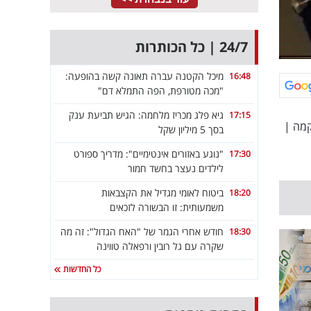
24/7 | כל הכותרות
מיכל הקטנה עברה תאונה קשה בהופעה:
16:48
"מכה מטורפת, הפה התמלא דם"
גיא פלג מכריז מלחמה: הגיש תביעת ענק
17:15
מה
|
בסך 5 מיליון שקל
"נוגע באזורים אינטימיים": מדריך ספורט
17:30
לילדים נעצר בחשד חמור
ביטוח לאומי מגדיל את הקצבאות
18:20
משמעותית: זו הבשורה לזכאים
חודש אחרי הגמר של "האח הגדול": זה מה
18:30
שקרה עם גל רובין ורפאלה טווינה
כל החדשות