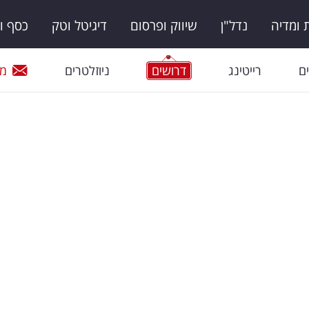
ומדיה
נדל"ן
שיווק ופרסום
דיגיטל וטק
כסף ו
ם
רייטינג
דרושים
ניוזלטרים
מי