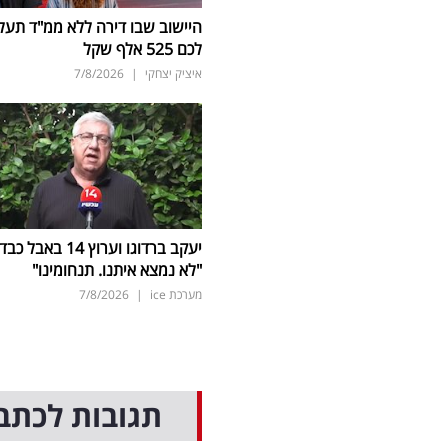
היישוב שבו דירה ללא ממ"ד תעל
לכם 525 אלף שקל
איציק יצחקי
|
7/8/2026
יעקב ברדוגו וערוץ 14 באבל כב
"לא נמצא איתנו. תנחומינו"
מערכת ice
|
7/8/2026
תגובות לכתב