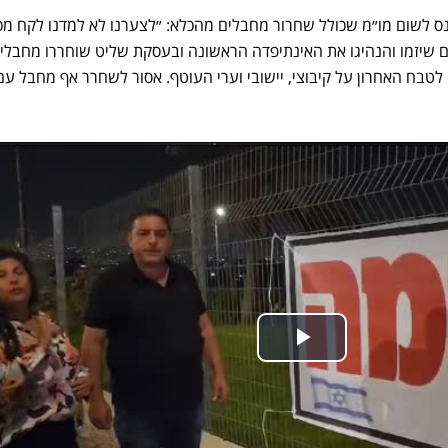
נס לשום מו״מ שכולל שחרור מחבלים מהכלא: ״לצערנו לא למדנו לקח מכ
 שיזמו והנהיגו את האינתיפדה הראשונה ובעסקת שליט שוחררו מחבלי
טבח האחרון על קיבוצי, יישובי וערי העוטף. אסור לשחרר אף מחבל עם