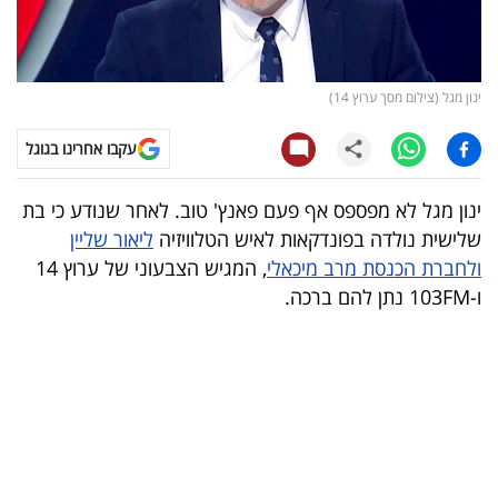
קריפטו
ויראלי
ינון מגל (צילום מסך ערוץ 14)
טלוויזיה
עקבו אחרינו בגוגל
עסקי
ינון מגל לא מפספס אף פעם פאנץ' טוב. לאחר שנודע כי בת
ספורט
שלישית נולדה בפונדקאות לאיש הטלוויזיה
ליאור שליין
ולחברת הכנסת מרב מיכאלי
, המגיש הצבעוני של ערוץ 14
קריירה
ו-103FM נתן להם ברכה.
ולימודים
מינויים
רייטינג
רכב