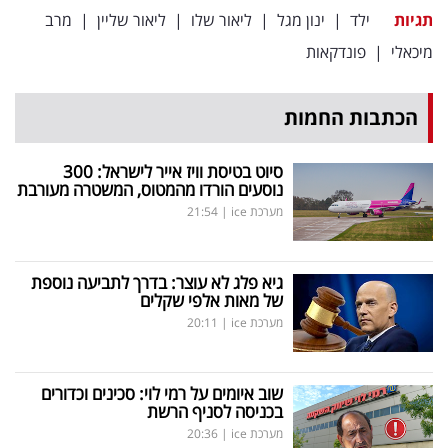
פרסמו
תגיות
ילד
|
ינון מגל
|
ליאור שלו
|
ליאור שליין
|
מרב
באייס
מיכאלי
|
פונדקאות
עקבו
הכתבות החמות
אחרינו:
סיוט בטיסת וויז אייר לישראל: 300
נוסעים הורדו מהמטוס, המשטרה מעורבת
מערכת ice
|
21:54
גיא פלג לא עוצר: בדרך לתביעה נוספת
של מאות אלפי שקלים
מערכת ice
|
20:11
שוב איומים על רמי לוי: סכינים וכדורים
בכניסה לסניף הרשת
מערכת ice
|
20:36