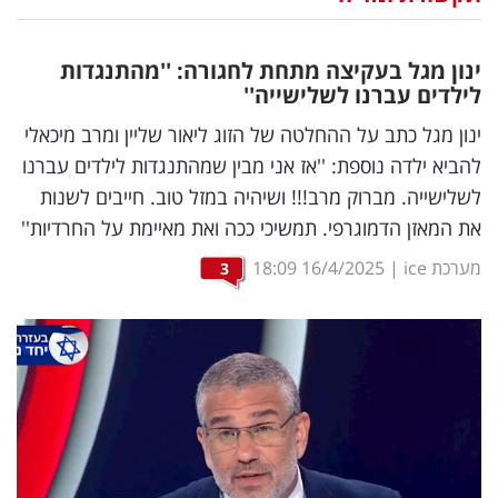
נדל"ן
ינון מגל בעקיצה מתחת לחגורה: ''מהתנגדות
דיגיטל
לילדים עברנו לשלישייה''
וטק
ינון מגל כתב על ההחלטה של הזוג ליאור שליין ומרב מיכאלי
להביא ילדה נוספת: ''אז אני מבין שמהתנגדות לילדים עברנו
שיווק
לשלישייה. מברוק מרב!!! ושיהיה במזל טוב. חייבים לשנות
ופרסום
את המאזן הדמוגרפי. תמשיכי ככה ואת מאיימת על החרדיות''
משפט
מערכת ice
|
16/4/2025
18:09
3
מדדים
ומחקרים
דעות
רכילות
עסקית