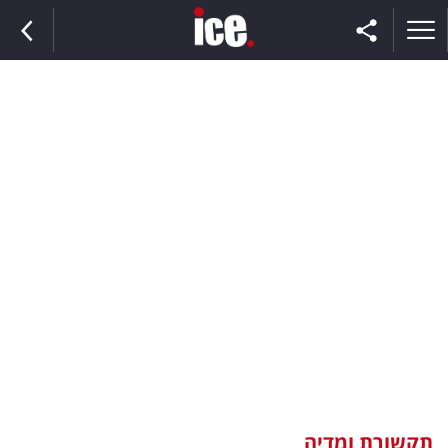
ראשי
הנבחרת
השוק
תקשורת
ומדיה
כסף
וצרכנות
תקשורת ומדיה