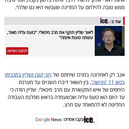
40
ממש טובה להילחם על המדינה שעכשיו היא גם שלה״.
עוד ב-
שיתופי
ליאור שליין תוקף את מרב מיכאלי: "כועס עליה מאוד,
פעולה
עשתה טעות איומה"
לכתבה המלאה
דרושים
אגב רק לאחרונה במרכז שיחתם של
רוני קובן ושליין בתכניתו
ניוזלטרים
בכאן 11 'פגישה'
, בין השאר דיברו השניים על מערכת
היחסים של איש התקשורת עם מרב מיכאלי. שליין הודה כי
עד היום הוא כועס עליה שכשעמדה בראש מפלגת העבודה
מייל
החליטה לא להתאחד עם מרצ.
אדום
עקבו אחרינו