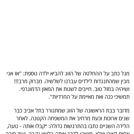
בריאות
תרבות
ופנאי
תיירות
TOP-
5
מגל כתב על ההחלטה של הזוג להביא ילדה נוספת: ''אז אני
מבין שמהתנגדות לילדים עברנו לשלשיה. מברוק מרב!!!
המילון
ושיהיה במזל טוב. חייבים לשנות את המאזן הדמוגרפי.
הכלכלי
תמשיכי ככה ואת מאיימת על החרדיות''.
פודקאסט
מדובר בבת הראשונה של הזוג שמתגורר בתל אביב כבר
שנים ארוכות וכעת מרחיב את המשפחה הקטנה. לאחר
40
הלידה השניים כתבו בהתרגשות גדולה: ״קבלו אותה - נועה,
UNDER
אחות לאורי ואלון. מישהי לדבר איתה בלשון נקבה, ועוד סיבה