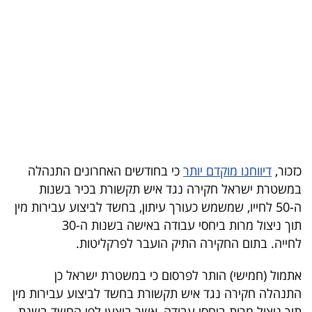
בריאות
תרבות
ופנאי
תיירות
TOP-
5
כזכור,
דיווחנו מוקדם יותר
כי בחודשים האחרונים התנהלה
במשטרת ישראל חקירה נגד איש תקשורת בכיר בשנות
המילון
ה-50 לחייו, שמשמש כעורך עיתון, בחשד לביצוע עבירות מין
הכלכלי
תוך ניצול מרות ביחסי עבודה באישה בשנות ה-30
לחייה. בתום החקירה התיק הועבר לפרקליטות.
פודקאסט
אתמול (חמישי) הותר לפרסום כי במשטרת ישראל כן
40
התנהלה חקירה נגד איש תקשורת בחשד לביצוע עבירות מין
UNDER
תוך ניצול מרות ביחסי עבודה, אשר בוצעו לפי החשד בשנת