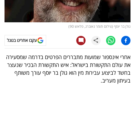
קריפטו
ויראלי
גולן בר יוסף (צילום תומר נאוברג, פלאש 90)
טלוויזיה
עקבו אחרינו בגוגל
עסקי
אחרי אינספור שמועות מתבררים הפרטים בדרמה שמסעירה
ספורט
את עולם התקשורת בישראל: איש התקשורת הבכיר שנעצר
בחשד לביצוע עבירות מין הוא גולן בר יוסף עורך משותף
קריירה
בעיתון מעריב.
ולימודים
מינויים
רייטינג
רכב