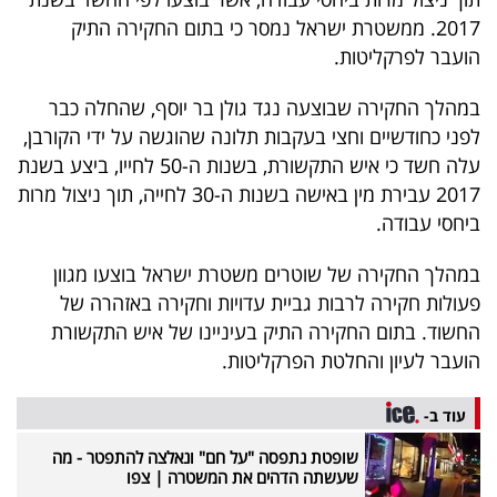
40
2017. ממשטרת ישראל נמסר כי בתום החקירה התיק
הועבר לפרקליטות.
שיתופי
במהלך החקירה שבוצעה נגד גולן בר יוסף, שהחלה כבר
לפני כחודשיים וחצי בעקבות תלונה שהוגשה על ידי הקורבן,
פעולה
עלה חשד כי איש התקשורת, בשנות ה-50 לחייו, ביצע בשנת
2017 עבירת מין באישה בשנות ה-30 לחייה, תוך ניצול מרות
ביחסי עבודה.
דרושים
במהלך החקירה של שוטרים משטרת ישראל בוצעו מגוון
ניוזלטרים
פעולות חקירה לרבות גביית עדויות וחקירה באזהרה של
החשוד. בתום החקירה התיק בעיניינו של איש התקשורת
הועבר לעיון והחלטת הפרקליטות.
מייל
עוד ב-
אדום
שופטת נתפסה "על חם" ונאלצה להתפטר - מה
שעשתה הדהים את המשטרה | צפו