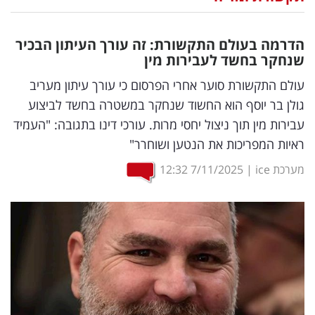
נדל"ן
הדרמה בעולם התקשורת: זה עורך העיתון הבכיר
דיגיטל
שנחקר בחשד לעבירות מין
וטק
עולם התקשורת סוער אחרי הפרסום כי עורך עיתון מעריב
גולן בר יוסף הוא החשוד שנחקר במשטרה בחשד לביצוע
שיווק
עבירות מין תוך ניצול יחסי מרות. עורכי דינו בתגובה: "העמיד
ופרסום
ראיות המפריכות את הנטען ושוחרר"
משפט
מערכת ice
|
7/11/2025
12:32
מדדים
ומחקרים
דעות
רכילות
עסקית