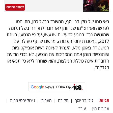
פרסמו
לכתבה המלאה
באייס
באי כוחו של גולן בר יוסף, ממשרד ברטל כהן, התייחסו
עקבו
לפרשה ואמרו: "מרשנו זומן לאחרונה לחקירה בשל תלונה
אחרינו:
שהוגשה נגדו בנוגע למעשים שנעשו, על פי הנטען, בשנת
2017, במסגרת יחסי העבודה. מרשנו שיתף פעולה עם
המשטרה באופן מלא, העמיד לעיונה ראיות אובייקטיביות
ואותנטיות מזמן אמת המפריכות את הנטען. לא בכדי הודעת
הדוברות אינה כוללת המלצות, והוא שוחרר ללא כל תנאי או
מגבלה".
עקבו אחרינו
תגיות
גולן בר יוסף
|
חקירה
|
מעריב
|
ניצול יחסי מרות
|
עבירות מין
|
עורך