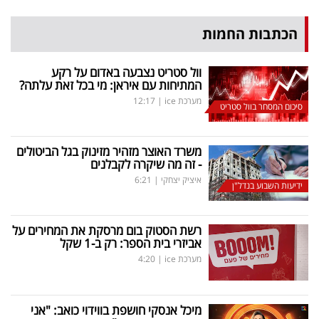
הכתבות החמות
וול סטריט נצבעה באדום על רקע
המתיחות עם איראן: מי בכל זאת עלתה?
מערכת ice
|
12:17
סיכום המסחר בוול סטריט
משרד האוצר מזהיר מזינוק בגל הביטולים
- זה מה שיקרה לקבלנים
איציק יצחקי
|
6:21
ידיעות השבוע בנדל"ן
רשת הסטוק בום מרסקת את המחירים על
אביזרי בית הספר: רק ב-1 שקל
מערכת ice
|
4:20
מיכל אנסקי חושפת בווידוי כואב: "אני