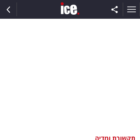
ראשי
הנבחרת
השוק
תקשורת
ומדיה
כסף
וצרכנות
תקשורת ומדיה