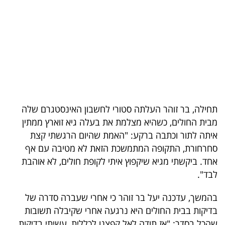
בריאות
תרבות
ופנאי
תיירות
TOP-
תחילה, בר זוהר העלתה סטורי לחשבון האינסטגרם שלה
5
מבית החולים, כשהיא מצלמת את בעלה גיא זוארץ ממתין
איתה לתור וכתבה ברקע: "האמת שהיום הרגשתי קצת
המילון
סחרחורת, התקופה המתמשכת הזאת לא מטיבה עם אף
הכלכלי
אחד. ביקשתי מגיא שיקפוץ איתי לקופת חולים, לא אוהבת
לבד".
פודקאסט
בהמשך, עדכנה יעל בר זוהר כי אחרי שעברה סדרה של
40
בדיקות בבית החולים היא נרגעה אחרי שקיבלה תשובות
UNDER
שהכל בסדר: "אז תודה לאל קפצנו לכללית, עשיתי בדיקות