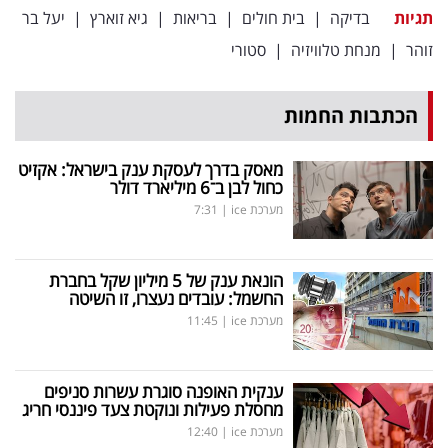
פרסמו
תגיות
בדיקה
|
בית חולים
|
בריאות
|
גיא זוארץ
|
יעל בר
באייס
זוהר
|
מנחת טלוויזיה
|
סטורי
עקבו
הכתבות החמות
אחרינו:
מאסק בדרך לעסקת ענק בישראל: אקזיט
כחול לבן ב־6 מיליארד דולר
מערכת ice
|
7:31
הונאת ענק של 5 מיליון שקל בחברת
החשמל: עובדים נעצרו, זו השיטה
מערכת ice
|
11:45
ענקית האופנה סוגרת עשרות סניפים
מחסלת פעילות ונוקטת צעד פיננסי חריג
מערכת ice
|
12:40