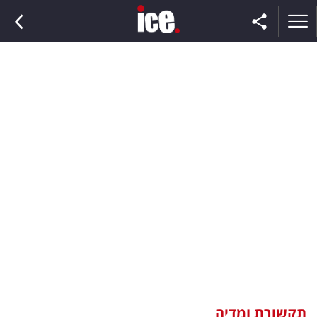
ראשי
הנבחרת
השוק
תקשורת
ומדיה
כסף
וצרכנות
תקשורת ומדיה