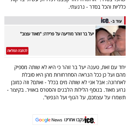
40
כלליות והכל בסדר - נרגעתי.
עוד ב-
שיתופי
יעל בר זוהר מודיעה על פרידה: "מאוד עצוב"
פעולה
לכתבה המלאה
דרושים
יחד עם זאת, טענה יעל בר זוהר כי היא לא שותה מספיק
מהם ועל כן ככל הנראה הסחרחורות מהן היא סובלת
ניוזלטרים
לאחרונה: אבל אני לא שותה מים בכלל - ואתם? וזה כמובן
גרוע מאוד. בנוסף הלילות הלבנים והסטרס באוויר. בקיצור -
תשמרו על עצמכם, על הגוף ועל הנפש".
מייל
אדום
עקבו אחרינו