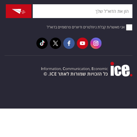
אני מאשר/ת קבלת ניוזלטרים ודיוורים פרסומיים בדוא"ל
I
nformation,
C
ommunication,
E
conomic
כל הזכויות שמורות לאתר ICE. ©