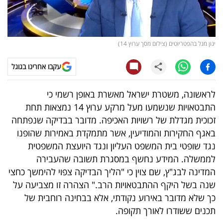
קריפטו
ויראלי
ינון מגל בהפטריוטים (צילום מסך ערוץ 14)
טלוויזיה
עקבו אחרינו בגוגל
עסקי
לראשונה, משטרת ישראל מאשרת באופן רשמי כי
ספורט
התבטאויות שנשמעו מעל מרקע ערוץ 14 נמצאות תחת
זכוכית מגדלת של רשויות האכיפה. מדובר בבדיקה שנפתחה
קריירה
באגף החקירות והמודיעין, אשר מתמקדת באמירות שהופנו
ולימודים
נגד שופטי בית המשפט העליון ונגד היועצת המשפטית
לממשלה. המידע נחשף במסגרת תשובה שהעבירה
מינויים
המדינה לבג"ץ, שם צוין כי "הליך הבדיקה צפוי להימשך כחצי
שנה בשל היקף ההתבטאויות הרב." הצהרה זו מצביעה על
רייטינג
כך שלא מדובר באירוע נקודתי, אלא בבחינה רוחבית של
תכנים ששודרו לאורך תקופה.
רכב