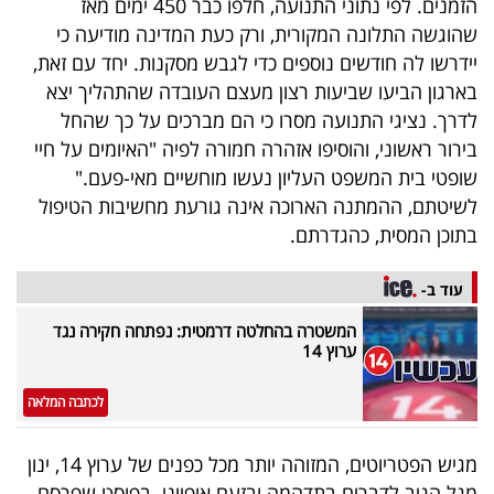
הזמנים. לפי נתוני התנועה, חלפו כבר 450 ימים מאז
40
שהוגשה התלונה המקורית, ורק כעת המדינה מודיעה כי
יידרשו לה חודשים נוספים כדי לגבש מסקנות. יחד עם זאת,
בארגון הביעו שביעות רצון מעצם העובדה שהתהליך יצא
שיתופי
לדרך. נציגי התנועה מסרו כי הם מברכים על כך שהחל
פעולה
בירור ראשוני, והוסיפו אזהרה חמורה לפיה "האיומים על חיי
שופטי בית המשפט העליון נעשו מוחשיים מאי-פעם."
לשיטתם, ההמתנה הארוכה אינה גורעת מחשיבות הטיפול
בתוכן המסית, כהגדרתם.
דרושים
עוד ב-
ניוזלטרים
המשטרה בהחלטה דרמטית: נפתחה חקירה נגד
ערוץ 14
מייל
לכתבה המלאה
אדום
מגיש הפטריוטים, המזוהה יותר מכל כפנים של ערוץ 14, ינון
מגל הגיב לדברים בתדהמה ובזעם אופייני. בפוסט שפרסם