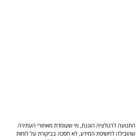
בריאות
תרבות
ופנאי
תיירות
TOP-
5
המילון
הכלכלי
פודקאסט
התנועה לרגולציה הוגנת, מי שעומדת מאחורי העתירה
40
שהובילה לחשיפת המידע, לא חסכה בביקורת על לוחות
UNDER