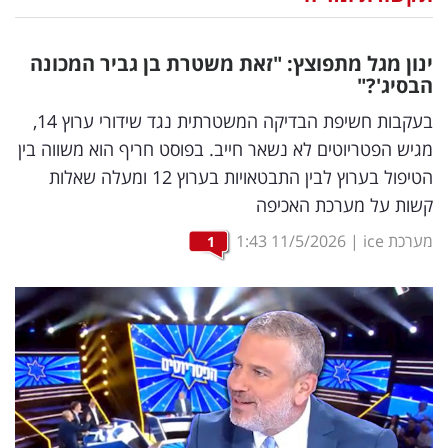
נדל"ן
ינון מגל מתפוצץ: "זאת משטרת בן גביר המכונה
דיגיטל
הבסיג'?"
וטק
בעקבות חשיפת הבדיקה המשטרתית נגד שידורי ערוץ 14,
מגיש הפטריוטים לא נשאר חייב. בפוסט חריף הוא משווה בין
שיווק
הטיפול בערוץ לבין התבטאויות בערוץ 12 ומעלה שאלות
ופרסום
קשות על מערכת האכיפה
משפט
מערכת ice
|
11/5/2026
1:43
1
מדדים
ומחקרים
דעות
רכילות
עסקית