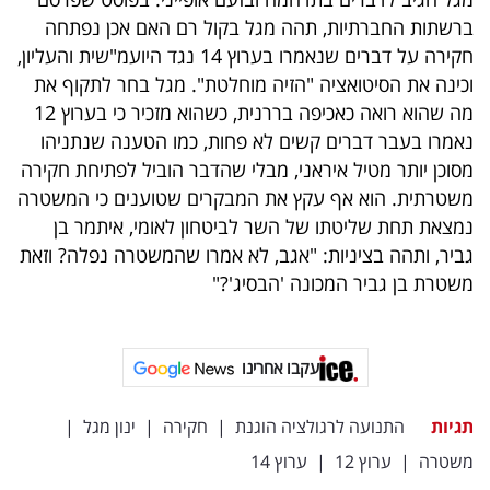
פרסמו
ברשתות החברתיות, תהה מגל בקול רם האם אכן נפתחה
באייס
חקירה על דברים שנאמרו בערוץ 14 נגד היועמ"שית והעליון,
וכינה את הסיטואציה "הזיה מוחלטת". מגל בחר לתקוף את
עקבו
מה שהוא רואה כאכיפה בררנית, כשהוא מזכיר כי בערוץ 12
אחרינו:
נאמרו בעבר דברים קשים לא פחות, כמו הטענה שנתניהו
מסוכן יותר מטיל איראני, מבלי שהדבר הוביל לפתיחת חקירה
משטרתית. הוא אף עקץ את המבקרים שטוענים כי המשטרה
נמצאת תחת שליטתו של השר לביטחון לאומי, איתמר בן
גביר, ותהה בציניות: "אגב, לא אמרו שהמשטרה נפלה? וזאת
משטרת בן גביר המכונה 'הבסיג'?"
עקבו אחרינו
תגיות
התנועה לרגולציה הוגנת
|
חקירה
|
ינון מגל
|
משטרה
|
ערוץ 12
|
ערוץ 14