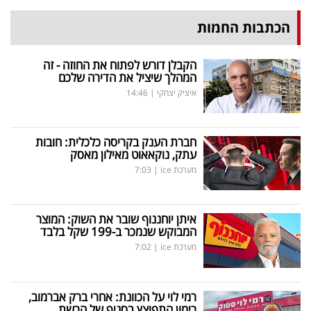
הכתבות החמות
הקבלן דורש לפתוח את החוזה - זה
המהלך שיציל את הדירה שלכם
איציק יצחקי
|
14:46
חברת הענק בקריסה כלכלית: חובות
עתק, נוקאאוט מאילון מאסק
מערכת ice
|
7:03
איתן יוחננוף שובר את השוק: המוצר
המבוקש שנמכר ב-199 שקל בלבד
מערכת ice
|
7:02
רמי לוי על הכוונת: אחרי ברק אברמוב,
רימון התפוצץ בסניף של הרשת