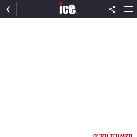
ראשי
הנבחרת
השוק
תקשורת
ומדיה
כסף
וצרכנות
תקשורת ומדיה