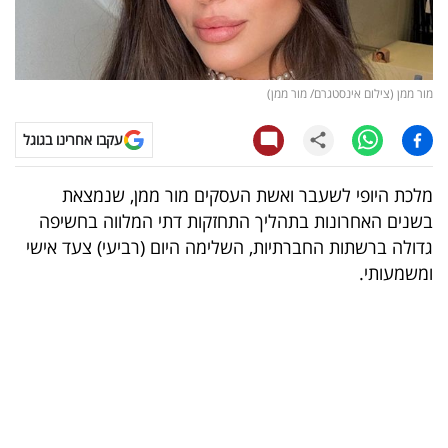
קריפטו
ויראלי
מור ממן (צילום אינסטגרם/ מור ממן)
טלוויזיה
עקבו אחרינו בגוגל
עסקי
מלכת היופי לשעבר ואשת העסקים מור ממן, שנמצאת
ספורט
בשנים האחרונות בתהליך התחזקות דתי המלווה בחשיפה
גדולה ברשתות החברתיות, השלימה היום (רביעי) צעד אישי
קריירה
ומשמעותי.
ולימודים
מינויים
רייטינג
רכב