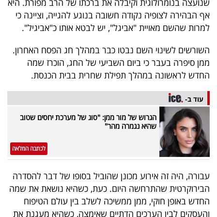
שנועצה בנומרולוגית וקיבלה את ברכתו של הרב מפורת. היא
40
אף הבהירה לצופיה נקודה חשובה בנוגע להגייה, וציינה כי
למרות שהשם מאויית "אביגל", יש לבטא אותו כ"אביגיל".
שיתופי
השורשים לשינוי השם נבטו כבר במהלך חג הפסח האחרון.
פעולה
ממן סיפרה בעבר כי ביום השביעי של החג, הוכרז שמה
החדש לראשונה במהלך תפילת שחרית בבית הכנסת.
עוד ב-
דרושים
הגרוש של מור ממן: "סוג של מערכת יחסים שטוב
שהיא נגמרה מהר"
ניוזלטרים
לכתבה המלאה
מייל
עבורה, היה זה אירוע מכונן שהוביל בסופו של דבר להסדרה
אדום
הבירוקרטית שהתרחשה היום. כעת, כשהיא נושאת את שמה
החדש באופן חוקי, ממן ממשיכה לשלב בין עולם הטיפוח
והעסקים לבין הערכים הדתיים שאימצה, כשהיא מעגנת את