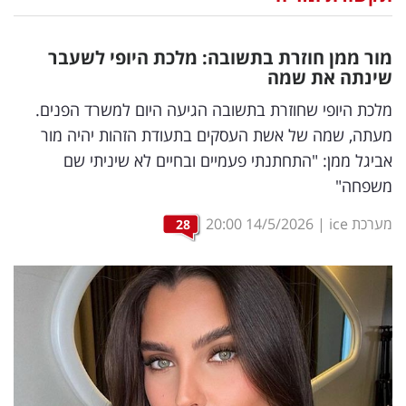
נדל"ן
מור ממן חוזרת בתשובה: מלכת היופי לשעבר
דיגיטל
שינתה את שמה
וטק
מלכת היופי שחוזרת בתשובה הגיעה היום למשרד הפנים.
מעתה, שמה של אשת העסקים בתעודת הזהות יהיה מור
שיווק
אביגל ממן: "התחתנתי פעמיים ובחיים לא שיניתי שם
ופרסום
משפחה"
משפט
מערכת ice
|
14/5/2026
20:00
28
מדדים
ומחקרים
דעות
רכילות
עסקית