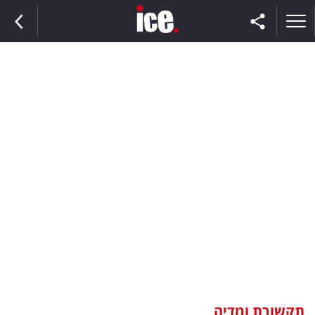
ראשי
הנבחרת
השוק
תקשורת
ומדיה
כסף
וצרכנות
תקשורת ומדיה