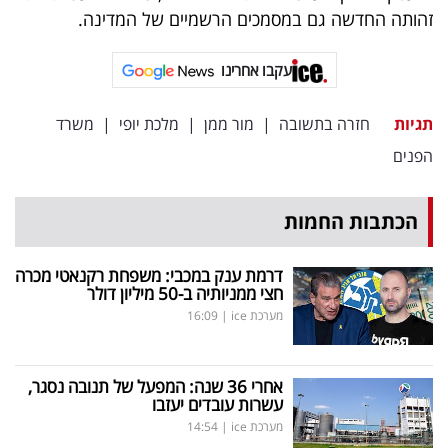
פרסמו
זהותה החדשה גם במסמכים הרשמיים של המדינה.
באייס
עקבו אחרינו
עקבו
אחרינו:
תגיות
חזרה בתשובה
|
מור ממן
|
מלכת יופי
|
משרד
הפנים
הכתבות החמות
דרמת ענק במכבי: משפחת רקנאטי מכרה
חצי ממניותיה ב-50 מיליון דולר
מערכת ice
|
16:09
אחרי 36 שנה: המפעל של תנובה נסגר,
עשרות עובדים יעזבו
מערכת ice
|
14:54