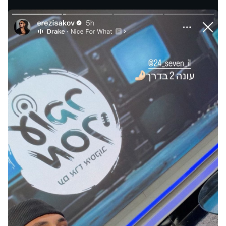
40
שיתופי
פעולה
דרושים
ניוזלטרים
מייל
אדום