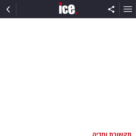
ראשי
הנבחרת
השוק
תקשורת
ומדיה
כסף
וצרכנות
תקשורת ומדיה