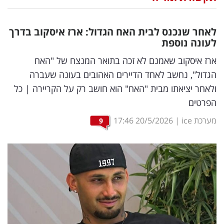
נדל"ן
לאחר שנכנס לבית האח הגדול: ארז איסקוב בדרך
דיגיטל
לעונה נוספת
וטק
ארז איסקוב שאמנם לא זכה בתואר המנצח של "האח
הגדול", נחשב לאחד הדיירים האהובים בעונה שעברה
שיווק
ולאחר יציאתו מבית "האח" הוא חושב רק על הקריירה | כל
ופרסום
הפרטים
משפט
מערכת ice
|
20/5/2026
17:46
9
מדדים
ומחקרים
דעות
רכילות
עסקית