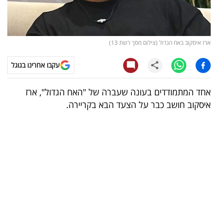
קריפטו
ויראלי
ארז איסקוב באח הגדול (צילום מסך רשת 13)
טלוויזיה
עקבו אחרינו בגוגל
עסקי
אחד המתמודדים בעונה שעברה של "האח הגדול", ארז
ספורט
איסקוב חושב כבר על הצעד הבא בקריירה.
קריירה
ולימודים
מינויים
רייטינג
רכב