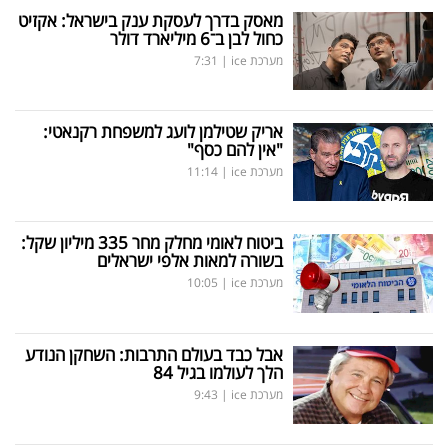
מאסק בדרך לעסקת ענק בישראל: אקזיט
כחול לבן ב־6 מיליארד דולר
מערכת ice
|
7:31
אריק שטילמן לועג למשפחת רקנאטי:
"אין להם כסף"
מערכת ice
|
11:14
ביטוח לאומי מחלק מחר 335 מיליון שקל:
בשורה למאות אלפי ישראלים
מערכת ice
|
10:05
אבל כבד בעולם התרבות: השחקן הנודע
הלך לעולמו בגיל 84
מערכת ice
|
9:43