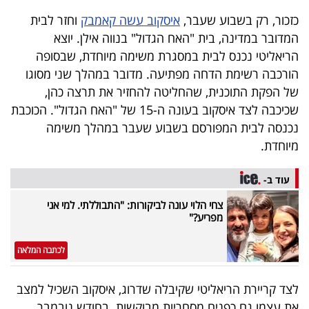
כזכור, רק בשבוע שעבר,
איסקוב עשה קאמבק
וחזר לבית
המדובר במדינה, בית "האח הגדול" בנווה אילן. יוצא
הריאליטי נכנס לבית במסגרת משימה מיוחדת, שבסופה
הורכבה רשימת הדחה מפתיעה. מדובר במהלך שני מסוגו
של הפקת התוכנית, שהחליטה להחזיר את תרצה כהן,
שכיכבה לצד איסקוב בעונה ה-15 של "האח הגדול". הכוכבת
נכנסה לבית המפורסם בשבוע שעבר במהלך משימה
מיוחדת.
עוד ב-
צחי הלוי עונה לביקורות: "התבוללתי. למי אני
מפריע?"
לכתבה המלאה
לצד קריירת הריאליטי שקיבלה שדרוג, איסקוב השכיל למצב
את עצמו גם כפנים מסחריות מבוקשות. בחודש נובמבר