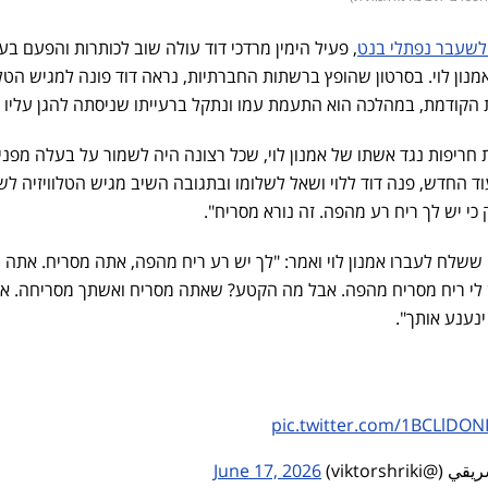
שעבר נפתלי בנט
, פעיל הימין מרדכי דוד עולה שוב לכותרות והפעם בע
נון לוי. בסרטון שהופץ ברשתות החברתיות, נראה דוד פונה למגיש הטלו
קודמת, במהלכה הוא התעמת עמו ונתקל ברעייתו שניסתה להגן עליו ב
ת חריפות נגד אשתו של אמנון לוי, שכל רצונה היה לשמור על בעלה מפני
ד החדש, פנה דוד ללוי ושאל לשלומו ובתגובה השיב מגיש הטלוויזיה לש
כי יש לך ריח רע מהפה. זה נורא מסריח".
ששלח לעברו אמנון לוי ואמר: "לך יש רע ריח מהפה, אתה מסריח. אתה 
 לי ריח מסריח מהפה. אבל מה הקטע? שאתה מסריח ואשתך מסריחה. א
נענע אותך".
pic.twitter.com/1BCLlDON
June 17, 2026