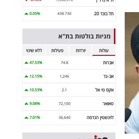
תל בונד 20
0.05%
438.730
מניות בולטות בת"א
עולות
יורדות
פעילות
ללא שינוי
אברות
47.53%
74.8
אב-גד
12.15%
1,246
אקס טי אל
10.53%
2.1
טאואר
9.08%
72,100
לוינשטין הנדסה
7.01%
36,640