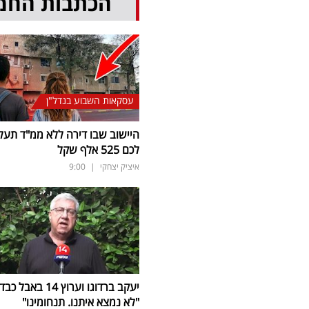
הכתבות החמ
עסקאות השבוע בנדל"ן
היישוב שבו דירה ללא ממ"ד תעל
לכם 525 אלף שקל
איציק יצחקי
|
9:00
יעקב ברדוגו וערוץ 14 באבל כב
"לא נמצא איתנו. תנחומינו"