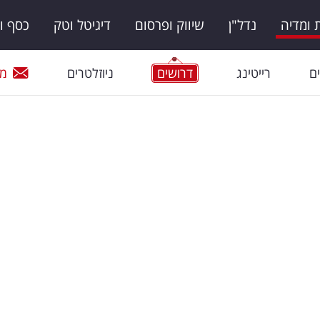
ומדיה
נדל"ן
שיווק ופרסום
דיגיטל וטק
כסף ו
ם
רייטינג
דרושים
ניוזלטרים
מי