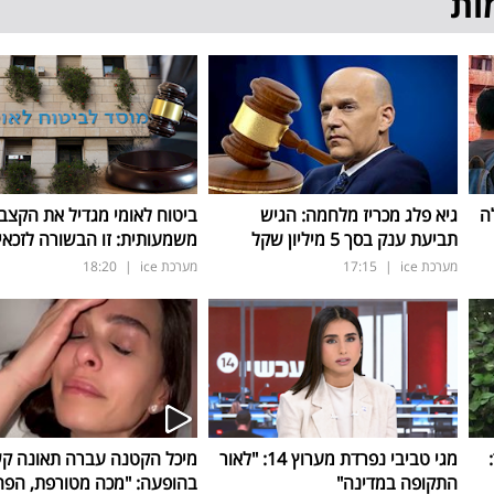
ות
ה
גיא פלג מכריז מלחמה: הגיש
ביטוח לאומי מגדיל את הקצב
תביעת ענק בסך 5 מיליון שקל
משמעותית: זו הבשורה לזכאי
מערכת ice
|
17:15
מערכת ice
|
18:20
ד:
מגי טביבי נפרדת מערוץ 14: "לאור
מיכל הקטנה עברה תאונה ק
התקופה במדינה"
בהופעה: "מכה מטורפת, הפה