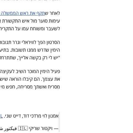
לאחר ש
תקף את ראש הממשלה ל
עימות סוער מול איש התקשורת אמ
לשעבר ומשוחח עמו על התקרית ה
הסרטון הפך לוויראלי וגרר תגובו
הימין שדרש ממנו תשובות. בתיעו
"יש לי רק בקשה אלייך, שתתרחק 
פעיל הימין המוכר השיב לעקיצה 
את עצמך. הם קיבלו הוראה שיש
מסריח ואשתך מסריחה, חפש מי י
אמנון לוי מרדכי דוד, דייט שני.
IL
— ויקטור שריקי 🇮🇱 فيكتور شريقي (@viktorshriki)