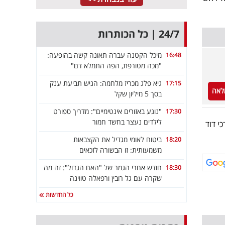
24/7 | כל הכותרות
מיכל הקטנה עברה תאונה קשה בהופעה:
16:48
"מכה מטורפת, הפה התמלא דם"
גיא פלג מכריז מלחמה: הגיש תביעת ענק
17:15
לאה
בסך 5 מיליון שקל
"נוגע באזורים אינטימיים": מדריך ספורט
17:30
לילדים נעצר בחשד חמור
י דוד
ביטוח לאומי מגדיל את הקצבאות
18:20
משמעותית: זו הבשורה לזכאים
חודש אחרי הגמר של "האח הגדול": זה מה
18:30
שקרה עם גל רובין ורפאלה טווינה
כל החדשות