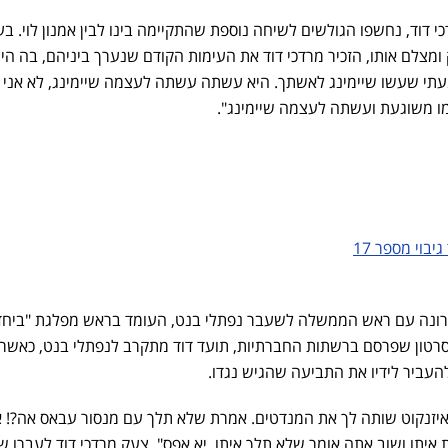
דוד, נחשפו הגולשים לשיחה נוספת שהתקיימה בינו לבין אמנון לוי. בע
 ומצלם אותו, הזכיר מרדכי דוד את העימות הקודם שנערך ביניהם, בה הי
שמעתי שעשו שיימינג לאשתך. היא עשתה עשתה לעצמה שיימינג, לא אני 
מו משוגעת ועשתה לעצמה שיימינג".
יבוי מספר 17
רונה עם ראש הממשלה לשעבר נפתלי בנט, העומד בראש מפלגת "ביחד
בסרטון שפרסם ברשתות החברתיות, תועד דוד מתקרב לנפתלי בנט, כאשר
העביר לידיו את התביעה שהגיש נגדו.
איזנקוט שותה לך את המנדטים. אמרת שלא תלך עם מנסור עבאס אה?! 
איתו ושוב אתה אומר שלא תלך איתו. יא אפס", צעק מרדכי דוד לעברו 