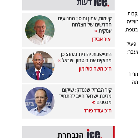
דעות
קבות
קיימות, אמון וחוסן: המנועים
ויזיה
החדשים של הצלחה
גופה.
עסקית
יאיר אבידן
 פעיל
עבר:
התיישבות יהודית בעזה: כך
מחזקים את ביטחון ישראל
ח"כ משה סולומון
מריח
תה
קיר הברזל שנסדק: שיקום
מדינת ישראל חייב להתחיל
מבפנים
ח"כ עודד פורר
הנבחרת