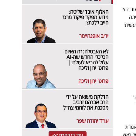
וד הוא
האלוף איבד שליטה:
יתה
מדוע מפקד פיקוד מרכז
חייב ללכת?
עשיתי
יריב אופנהיימר
לא האבטלה: זה האיום
הכלכלי החדש שה-AI
עלול להביא לעולם |
פרופ' ירון זליכה
פרופ' ירון זליכה
הדלקת משואה על ידי
"
הרב אברהם זרביב
מסכנת את לוחמי צה"ל
עו"ד יהודה שפר
אמרת
של ראש
עוד בנבחרת >>