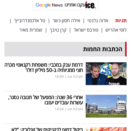
עקבו אחרינו
תגיות
אדוה גלנטי
|
אילה חסון-נשר
|
טל אלכסנדרוביץ'
|
לוסי אהריש
|
פורבס ישראל
|
קרן נויבך
|
שמרית מאיר
הכתבות החמות
דרמת ענק במכבי: משפחת רקנאטי מכרה
חצי ממניותיה ב-50 מיליון דולר
מערכת ice
|
16:09
אחרי 36 שנה: המפעל של תנובה נסגר,
עשרות עובדים יעזבו
מערכת ice
|
14:54
ריקול דחוף לנקניקים של זוגלובק: "לא