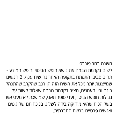
בריאות
תרבות
ופנאי
תיירות
TOP-
5
השנה בחר פורבס
לשים בקדמת הבמה את נושא חופש הביטוי וחופש המידע -
המילון
תחום סביבו התפתח בתקופה האחרונה שיח ענף. 2 הנשים
הכלכלי
שמייצגות יותר מכל את השיח הזה הן רגב שהקרב שהתנהל
בינה ובין האמנים, הציב בקדמת הבמה שאלות קשות על
פודקאסט
גבולות חופש הביטוי,
ו
עדי סופר תאני, שמושכת לא מעט אש
בשל הכוח שהיא מחזיקה בידה לשלוט בנוכחותם של גופים
40
ואנשים פרטיים ברשת החברתית.
UNDER