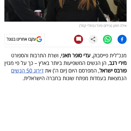
קריפטו
ויראלי
אילה חסון (צילום סיגל נפתלי קסל)
טלוויזיה
עקבו אחרינו בגוגל
עסקי
מנכ"לית פייסבוק,
עדי סופר תאני
, ושרת התרבות והספורט
ספורט
מירי רגב
, הן הנשים המשפיעות ביותר בארץ – כך על פי מגזין
פורבס ישראל
, המפרסם היום (יום ה') את
דירוג 50 הנשים
קריירה
הנמצאות בעמדות מפתח שונות בחברה הישראלית
.
ולימודים
מינויים
רייטינג
רכב