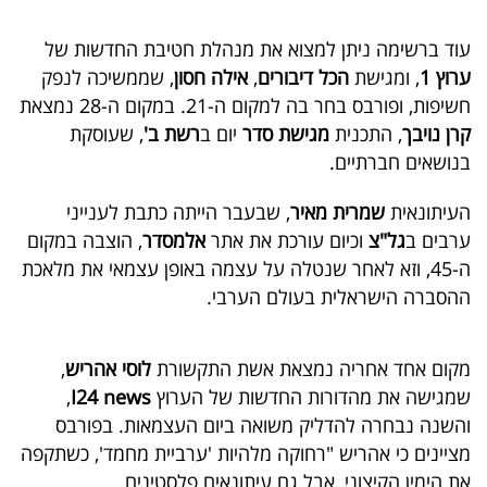
40
עוד ברשימה ניתן למצוא את מנהלת חטיבת החדשות של
ערוץ 1
, ומגישת
הכל דיבורים
,
אילה חסון
, שממשיכה לנפק
שיתופי
חשיפות, ופורבס בחר בה למקום ה-21. במקום ה-28 נמצאת
קרן נויבך
, התכנית
מגישת סדר
יום ב
רשת ב'
, שעוסקת
פעולה
בנושאים חברתיים.
העיתונאית
שמרית מאיר
, שבעבר הייתה כתבת לענייני
ערבים ב
גל"צ
וכיום עורכת את אתר
אלמסדר
, הוצבה במקום
דרושים
ה-45, וזא לאחר שנטלה על עצמה באופן עצמאי את מלאכת
ניוזלטרים
ההסברה הישראלית בעולם הערבי.
מקום אחד אחריה נמצאת אשת התקשורת
לוסי אהריש
,
מייל
שמגישה את מהדורות החדשות של הערוץ
I24 news
,
אדום
והשנה נבחרה להדליק משואה ביום העצמאות. בפורבס
מציינים כי אהריש "רחוקה מלהיות 'ערביית מחמד', כשתקפה
את הימין הקיצוני, אבל גם עיתונאים פלסטינים.