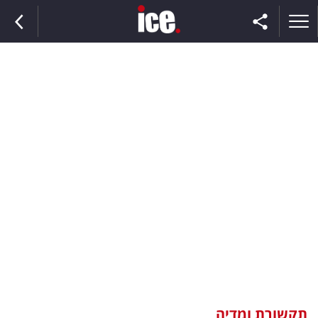
ראשי
הנבחרת
השוק
תקשורת
ומדיה
כסף
וצרכנות
תקשורת ומדיה