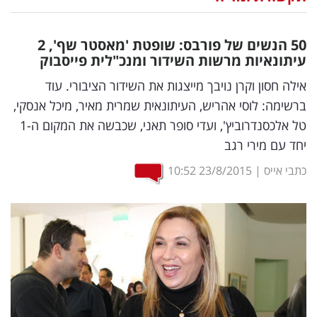
נדל"ן
50 הנשים של פורבס: שופטת 'מאסטר שף', 2
דיגיטל
עיתונאיות מרשות השידור ומנכ"לית פייסבוק
וטק
אילה חסון וקרן נויבך מייצגות את השידור הציבורי. עוד
ברשימה: לוסי אהריש, העיתונאית שמרית מאיר, מיכל אנסקי,
שיווק
טל אלכסנדרוביץ', ועדי סופר תאני, שכבשה את המקום ה-1
ופרסום
יחד עם מירי רגב
משפט
כתבי אייס
|
23/8/2015
10:52
מדדים
ומחקרים
דעות
רכילות
עסקית