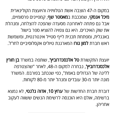
פרסמו
באייס
במקום ה-47 הוצבה אשת הטלוויזיה והיועצת הקולינארית
מיכל אנסקי
, שמככבת ב
מאסטר שף
, קמפיינים פרסומיים,
עקבו
אבל גם פתחה לאחרונה מסעדה שהפכה להצלחה, ומנהלת
את שוק האיכרים. היא גם צפויה להוציא ספר בישול
אחרינו:
באנגלית, ומפתחת תכנית לייף סטייל אינטרנטית, ומשמשת
ראש חברת
למון גורו
המארגנת טיולים אקסלוסיביים לחו"ל.
יועצת התקשורת
טל אלכסנדרוביץ'
, שותפה במשרד
בן חורין
אלכסנדרוביץ'
, נבחרה למקום ה-48, לאחר "שהצטרפה
לליגה של הגדולים באמת", כפי שנכתב בפורבס. המשרד
מונה יותר מ-30 עובדים ומנהל יותר מ-80 לקוחות.
דוברת חברת החדשות של
ערוץ 10
,
אדוה גלנטי
, לא נמצא
ברשימה, אולם היא הוכנסה לרשימת הנשים ששווה לעקוב
אחריהן.