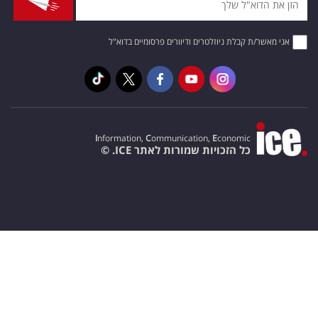
אני מאשר/ת קבלת ניוזלטרים ודיוורים פרסומיים בדוא"ל
I
nformation,
C
ommunication,
E
conomic
כל הזכויות שמורות לאתר ICE. ©