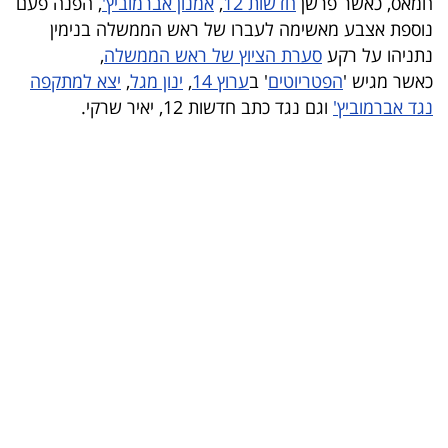
חמאס, כאשר פרשן
חדשות 12
,
אמנון אברמוביץ'
, הפנה פעם
נוספת אצבע מאשימה לעברו של ראש הממשלה בנימין
בריאות
נתניהו על רקע
סערת הציוץ של ראש הממשלה
,
תרבות
כאשר מגיש '
הפטריוטים
' ב
ערוץ 14
,
ינון מגל
,
יצא למתקפה
נגד אברמוביץ'
וגם נגד כתב חדשות 12, יאיר שרקי.
ופנאי
תיירות
TOP-
5
המילון
הכלכלי
פודקאסט
40
UNDER