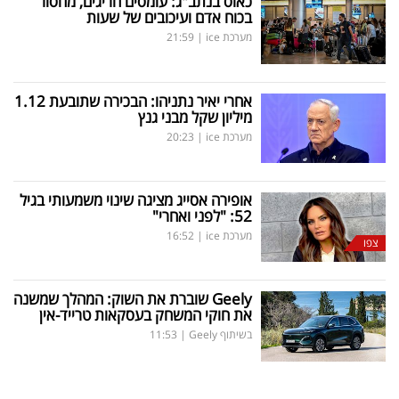
כאוס בנתב"ג: עומסים חריגים, מחסור
בכוח אדם ועיכובים של שעות
מערכת ice
|
21:59
אחרי יאיר נתניהו: הבכירה שתובעת 1.12
מיליון שקל מבני גנץ
מערכת ice
|
20:23
אופירה אסייג מציגה שינוי משמעותי בגיל
52: "לפני ואחרי"
מערכת ice
|
16:52
צפו
Geely
שוברת את השוק: המהלך שמשנה
את חוקי המשחק בעסקאות טרייד-אין
בשיתוף Geely
|
11:53