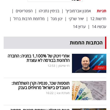
תגיות
אמנון אברמוביץ'
|
בנימין נתניהו
|
הפטריוטים
|
חדשות 12
|
יאיר שרקי
|
ינון מגל
|
מלחמת חרבות ברזל
|
עכשיו 14
|
ערוץ 14
הכתבות החמות
אחרי זינוק של 1,100
%
במניה: החברה
הלוהטת בבורסה לא עוצרת
רוי שיינמן
|
12:53
דוחות
תוספות שכר, פנסיה וקרן השתלמות:
העובדים בישראל מרוויחים בענק
מערכת ice
|
16:22