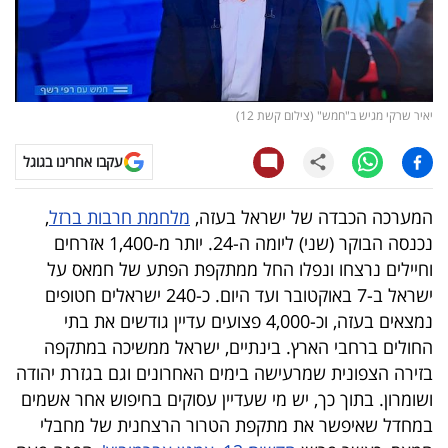
קריפטו
ויראלי
יאיר שרקי מגיש ב"חמש" (צילום קשת 12)
טלוויזיה
עקבו אחרינו בגוגל
עסקי
ספורט
המערכה הכבדה של ישראל בעזה,
מלחמת חרבות ברזל
,
נכנסה הבוקר (שני) ליומה ה-24. יותר מ-1,400 אזרחים
קריירה
וחיילים נרצחו ונפלו החל ממתקפת הפתע של חמאס על
ולימודים
ישראל ב-7 באוקטובר ועד היום. כ-240 ישראלים חטופים
נמצאים בעזה, וכ-4,000 פצועים עדיין גודשים את בתי
מינויים
החולים ברחבי הארץ. בינתיים, ישראל ממשיכה במתקפה
בזירה הצפונית שמרעישה בימים האחרונים וגם בגזרת יהודה
רייטינג
ושומרון. בתוך כך, יש מי שעדיין עסוקים בחיפוש אחר אשמים
במחדל שאיפשר את מתקפת הטרור הרצחנית של מחבלי
רכב