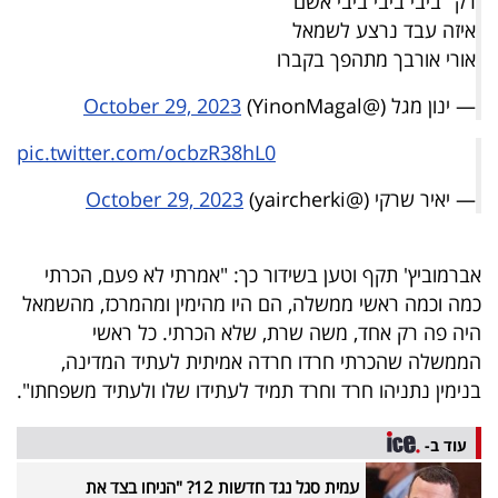
רק "ביבי ביבי ביבי אשם"
פרסמו
איזה עבד נרצע לשמאל
באייס
אורי אורבך מתהפך בקברו
עקבו
— ינון מגל (@YinonMagal)
October 29, 2023
אחרינו:
pic.twitter.com/ocbzR38hL0
— יאיר שרקי (@yaircherki)
October 29, 2023
אברמוביץ' תקף וטען בשידור כך: "אמרתי לא פעם, הכרתי
כמה וכמה ראשי ממשלה, הם היו מהימין ומהמרכז, מהשמאל
היה פה רק אחד, משה שרת, שלא הכרתי. כל ראשי
הממשלה שהכרתי חרדו חרדה אמיתית לעתיד המדינה,
בנימין נתניהו חרד וחרד תמיד לעתידו שלו ולעתיד משפחתו".
עוד ב-
עמית סגל נגד חדשות 12? "הניחו בצד את