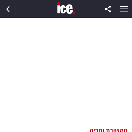
ראשי
הנבחרת
השוק
תקשורת
ומדיה
כסף
וצרכנות
תקשורת ומדיה