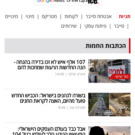
עקבו אחרינו
פרסמו
באייס
תגיות
אבטחת סייבר
|
לקוחות
|
מטריקס
|
מינוי
|
מינויים
|
סייבר
|
פיתוח עסקי
|
שירותים
עקבו
אחרינו:
הכתבות החמות
107 אלף איש לא זכו בדירה בהנחה -
הנה החדשות הרעות שמחכות להם
איציק יצחקי
|
14:49
טור שישי
בשורה לנהגים בישראל: הכביש החדש
פועל מהיום, האצה לקראת החגים
מערכת ice
|
8:46
אבל כבד בעולם העסקים הישראלי:
התעשיין הנודע הלך לעולמו בגיל 104