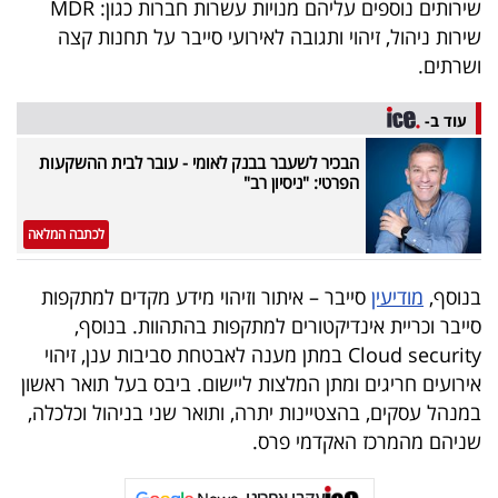
שירותים נוספים עליהם מנויות עשרות חברות כגון:
MDR
40
שירות ניהול, זיהוי ותגובה לאירועי סייבר על תחנות קצה
ושרתים.
שיתופי
עוד ב-
פעולה
הבכיר לשעבר בבנק לאומי - עובר לבית ההשקעות
הפרטי: "ניסיון רב"
לכתבה המלאה
דרושים
בנוסף,
מודיעין
סייבר – איתור וזיהוי מידע מקדים למתקפות
ניוזלטרים
סייבר וכריית אינדיקטורים למתקפות בהתהוות. בנוסף,
Cloud security במתן מענה לאבטחת סביבות ענן, זיהוי
אירועים חריגים ומתן המלצות ליישום. ביבס בעל תואר ראשון
מייל
במנהל עסקים, בהצטיינות יתרה, ותואר שני בניהול וכלכלה,
אדום
שניהם מהמרכז האקדמי פרס.