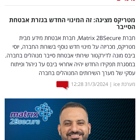
נדל"ן
מטריקס מציגה: זה המינוי החדש בגזרת אבטחת
דיגיטל
הסייבר
וטק
חברת Matrix 2BSecure, חברת אבטחת מידע מבית
מטריקס, מכריזה על מינוי חדש נוסף בשורות החברה, יוסי
שיווק
ביבס מונה לדירקטור שירותי אבטחת סייבר מנוהלים בחברה.
ופרסום
במסגרת תפקידו החדש יהיה אחראי ביבס על ניהול ופיתוח
עסקי של מערך השירותים המנוהלים בחברה
משפט
מערכת ice
|
31/3/2024
12:28
מדדים
ומחקרים
דעות
רכילות
עסקית