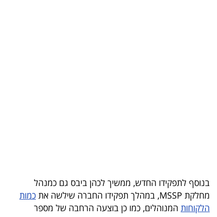
בריאות
תרבות
ופנאי
תיירות
TOP-
5
המילון
הכלכלי
פודקאסט
בנוסף לתפקידו החדש, ממשיך לכהן ביבס גם כמנהל
מחלקת
MSSP
, במהלך תפקידו החברה שילשה את
כמות
40
הלקוחות
המנוהלים, כמו כן בוצעה הרחבה של מספר
UNDER