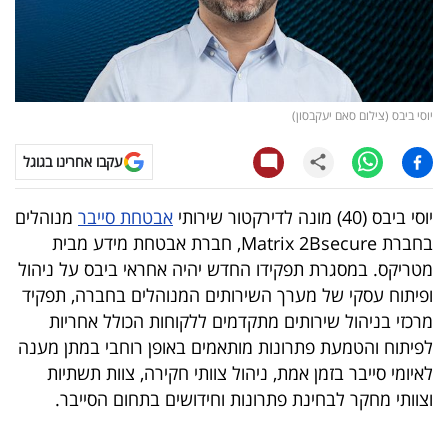
קריפטו
ויראלי
יוסי ביבס (צילום סאם יעקבסון)
טלוויזיה
עקבו אחרינו בגוגל
עסקי
ספורט
יוסי ביבס (40) מונה לדירקטור שירותי
אבטחת סייבר
מנוהלים
בחברת
Matrix 2Bsecure
, חברת אבטחת מידע מבית
קריירה
מטריקס. במסגרת תפקידו החדש יהיה אחראי ביבס על ניהול
ולימודים
ופיתוח עסקי של מערך השירותים המנוהלים בחברה, תפקיד
מרכזי בניהול שירותים מתקדמים ללקוחות הכולל אחריות
מינויים
לפיתוח והטמעת פתרונות מותאמים באופן רוחבי במתן מענה
לאיומי סייבר בזמן אמת, ניהול צוותי חקירה, צוות תשתיות
רייטינג
וצוותי מחקר לבחינת פתרונות וחידושים בתחום הסייבר.
רכב