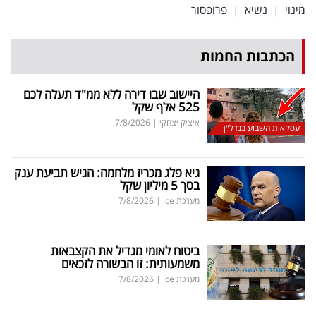
מינוי
|
נשיא
|
פרופסור
הכתבות החמות
היישוב שבו דירה ללא ממ"ד תעלה לכם
525 אלף שקל
איציק יצחקי
|
7/8/2026
עסקאות השבוע בנדל"ן
גיא פלג מכריז מלחמה: הגיש תביעת ענק
בסך 5 מיליון שקל
מערכת ice
|
7/8/2026
ביטוח לאומי מגדיל את הקצבאות
משמעותית: זו הבשורה לזכאים
מערכת ice
|
7/8/2026