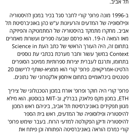
תל אביב.
40
ב-1996 מונה פרופ' קורי לחבר סגל בכיר במכון להיסטוריה
ופילוסופיה של המדעים והרעיונות ע"ש כהן באוניברסיטת תל
שיתופי
אביב. מחקרו מתמקד בהיסטוריה של המתמטיקה והפיזיקה
פעולה
מאז המאה ה-19. הוא פרסם שבעה ספרים ועשרות מאמרים
בתחום זה, היה העורך הראשי של כתב העת Science in
Context במשך עשור וחבר מערכת בכתבי עת נוספים
בתחומו, ותרגם לעברית יצירות ספרותיות ממיטב הסופרים
דרושים
הלטינו-אמריקאים. פרופ' קורי הוא ממציא-שותף לרישום 20
פטנטים בינלאומיים בתחום איחסון אלקטרוני של נתונים.
ניוזלטרים
פרופ' קורי היה חוקר ופרופ' אורח במכון הטכנולוגי של ציריך
ETH, במכון מקס פלאנק בברלין, וב-MIT בבוסטון. הוא מילא
מייל
מגוון תפקידים באוניברסיטת תל אביב, ביניהם ראש המכון
אדום
להיסטוריה ופילוסופיה של המדעים, ראש בית הספר
להיסטוריה ודיקן הפקולטה למדעי הרוח. בעבר שימש פרופ'
קורי כמרכז הוראה באוניברסיטה הפתוחה וכן פיתח את