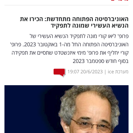
נדל"ן
האוניברסיטה הפתוחה מתחדשת: הכירו את
דיגיטל
הנשיא העשירי שמונה לתפקיד
וטק
פרופ' ליאו קורי מונה לתפקיד הנשיא העשירי של
האוניברסיטה הפתוחה החל מה-1 באוקטובר 2023. פרופ'
שיווק
קורי יחליף את פרופ' מימי איזנשטדט שתסיים את תפקידה
ופרסום
בסוף חודש ספטמבר 2023
משפט
מערכת ice
|
20/6/2023
19:07
מדדים
ומחקרים
דעות
רכילות
עסקית