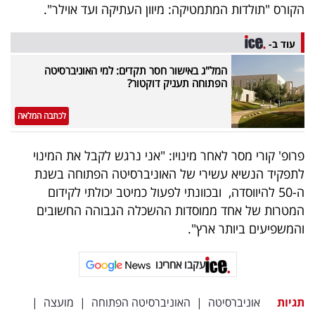
פרסמו
הקורס "תולדות המתמטיקה: מיוון העתיקה ועד אוילר".
באייס
עוד ב-
עקבו
המל"ג באישור חסר תקדים: למי האוניברסיטה
הפתוחה תעניק דוקטור?
אחרינו:
לכתבה המלאה
פרופ' קורי מסר לאחר מינויו: "אני נרגש לקבל את המינוי
לתפקיד הנשיא עשירי של האוניברסיטה הפתוחה בשנת
ה-50 להיווסדה, ובכוונתי לפעול כמיטב יכולתי לקידום
המטרות של אחד ממוסדות ההשכלה הגבוהה החשובים
והמשפיעים ביותר ארץ".
עקבו אחרינו
תגיות
אוניברסיטה
|
האוניברסיטה הפתוחה
|
מועצה
|