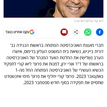
קריפטו
ויראלי
ליאו קורי (צילום ליאו קורי)
טלוויזיה
עקבו אחרינו בגוגל
עסקי
חברי מועצת האוניברסיטה הפתוחה בראשות הנגידה גב'
ספורט
דורית בייניש, נשיאת בית המשפט העליון בדימוס, אישרו
הערב (שלישי) את החלטת הוועד המנהל של האוניברסיטה
קריירה
בראשותו של ד"ר אורי ירון, למנות את פרופ' ליאו קורי לתפקיד
ולימודים
הנשיא העשירי של האוניברסיטה הפתוחה החל מה-1
באוקטובר 2023. פרופ' קורי יחליף את פרופ' מימי איזנשטדט
מינויים
שתסיים את תפקידה בסוף חודש ספטמבר 2023.
רייטינג
רכב