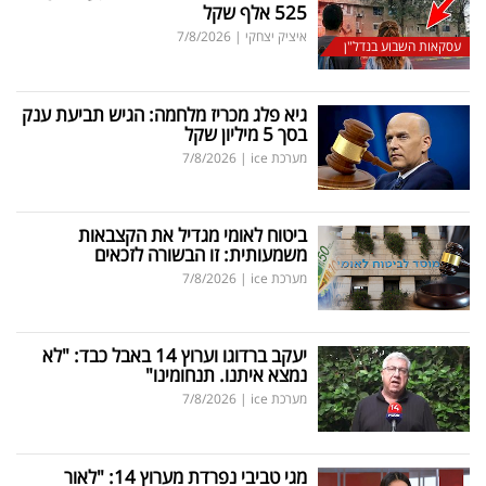
525 אלף שקל
איציק יצחקי
|
7/8/2026
עסקאות השבוע בנדל"ן
גיא פלג מכריז מלחמה: הגיש תביעת ענק
בסך 5 מיליון שקל
מערכת ice
|
7/8/2026
ביטוח לאומי מגדיל את הקצבאות
משמעותית: זו הבשורה לזכאים
מערכת ice
|
7/8/2026
יעקב ברדוגו וערוץ 14 באבל כבד: "לא
נמצא איתנו. תנחומינו"
מערכת ice
|
7/8/2026
מגי טביבי נפרדת מערוץ 14: "לאור