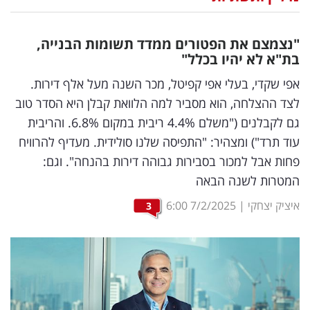
נדל"ן
"נצמצם את הפטורים ממדד תשומות הבנייה,
דיגיטל
בת"א לא יהיו בכלל"
וטק
אפי שקדי, בעלי אפי קפיטל, מכר השנה מעל אלף דירות.
לצד ההצלחה, הוא מסביר למה הלוואת קבלן היא הסדר טוב
שיווק
גם לקבלנים ("משלם 4.4% ריבית במקום 6.8%. והריבית
ופרסום
עוד תרד") ומצהיר: "התפיסה שלנו סולידית. מעדיף להרוויח
פחות אבל למכור בסבירות גבוהה דירות בהנחה". וגם:
משפט
המטרות לשנה הבאה
מדדים
איציק יצחקי
|
7/2/2025
6:00
3
ומחקרים
דעות
רכילות
עסקית