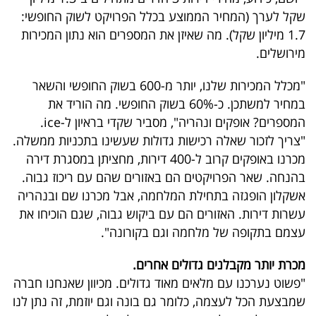
פרסמו
שקל לערך (המחיר הממוצע בכלל הפרויקט לשוק החופשי:
באייס
1.7 מיליון שקל). מה שאיזן את המספרים הוא נתון המכירות
מירושלים.
עקבו
"מכלל המכירות שלנו, יותר מ-600 בשוק החופשי והשאר
אחרינו:
במחיר למשתכן. כ-60% בשוק החופשי. מה הוריד את
המספרים? אופקים ונהריה", מסביר שקדי בראיון ל-ice.
"צריך לזכור שאלה רכישות גדולות שעשינו בתכניות ממשלה.
מכרנו באופקים קרוב ל-400 דירות, מחציתן במסגרת דירה
בהנחה. שאר הפרויקטים הם באזורים שהם עם ריכוז גבוה.
אשקלון הופגזה בתחילת המלחמה, אבל מכרנו שם ובנהריה
עשרות דירות. האזורים הם עם ביקוש גבוה, שגם הוכיחו את
עצמם בתקופה של מלחמה וגם בקורונה".
מכרת יותר מקבלנים גדולים אחרים.
"פשוט נערכנו עם מלאים מאוד גדולים. מכיוון שאנחנו חברה
שמבצעת הכל לעצמה, כלומר גם בונה וגם יוזמת, זה נתן לנו