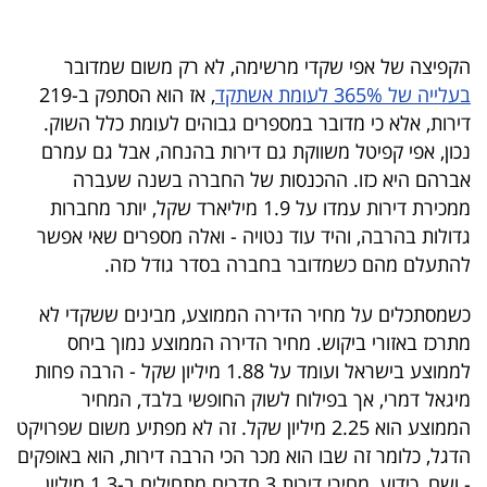
40
הקפיצה של אפי שקדי מרשימה, לא רק משום שמדובר
בעלייה של 365% לעומת אשתקד
, אז הוא הסתפק ב-219
שיתופי
דירות, אלא כי מדובר במספרים גבוהים לעומת כלל השוק.
פעולה
נכון, אפי קפיטל משווקת גם דירות בהנחה, אבל גם עמרם
אברהם היא כזו. ההכנסות של החברה בשנה שעברה
ממכירת דירות עמדו על 1.9 מיליארד שקל, יותר מחברות
גדולות בהרבה, והיד עוד נטויה - ואלה מספרים שאי אפשר
דרושים
להתעלם מהם כשמדובר בחברה בסדר גודל כזה.
ניוזלטרים
כשמסתכלים על מחיר הדירה הממוצע, מבינים ששקדי לא
מתרכז באזורי ביקוש. מחיר הדירה הממוצע נמוך ביחס
לממוצע בישראל ועומד על 1.88 מיליון שקל - הרבה פחות
מייל
מיגאל דמרי, אך בפילוח לשוק החופשי בלבד, המחיר
אדום
הממוצע הוא 2.25 מיליון שקל. זה לא מפתיע משום שפרויקט
הדגל, כלומר זה שבו הוא מכר הכי הרבה דירות, הוא באופקים
- ושם, כידוע, מחירי דירות 3 חדרים מתחילים ב-1.3 מיליון