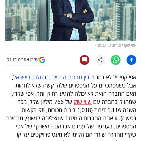
קריפטו
ויראלי
טלוויזיה
אפי שקדי (צילום טל גבעוני)
עסקי
עקבו אחרינו בגוגל
ספורט
אפי קפיטל לא נמנית
בין חברות הבנייה הגדולות בישראל
,
קריירה
אבל כשמסתכלים על המספרים שלה, קשה שלא לתהות
ולימודים
האם החברה הזאת לא יכולה להגיע רחוק יותר. אפי שקדי,
שמחזיק בחברה עם
שווי שוק
של 766 מיליון שקל, מכר
מינויים
השנה 1,116 דירות (1,018 דירות מכורות, 98 בקשות
רכישה). זו אחת החברות היחידות שמצליחה לנשוף, מבחינת
רייטינג
המספרים, בעורפה של עמרם אברהם - השותף של אפי
שקדי מחדרה שיחד הם הקימו לא מעט פרויקטים על קו
רכב