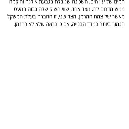
המים של עין הים, השכונה שגובלת בגבעת אולגה והוקמה
בריאות
ממש מדרום לה. מצד אחד, שווי השוק שלה גבוה במעט
מאשר של צמח המרמן. מצד שני, זו החברה בעלת המשקל
תרבות
הנמוך ביותר במדד הבנייה, אם כי נראה שלא לאורך זמן.
ופנאי
תיירות
TOP-
5
המילון
הכלכלי
פודקאסט
40
UNDER