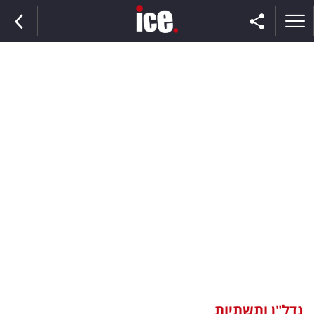
ראשי
הנבחרת
השוק
תקשורת
ומדיה
כסף
וצרכנות
נדל"ן ותשתיות