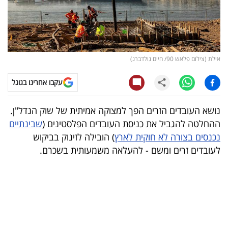
קריפטו
ויראלי
אילת (צילום פלאש 90/ חיים גולדברג)
טלוויזיה
עקבו אחרינו בגוגל
עסקי
ספורט
נושא העובדים הזרים הפך למצוקה אמיתית של שוק הנדל"ן.
ההחלטה להגביל את כניסת העובדים הפלסטינים (
שבינתיים
קריירה
נכנסים בצורה לא חוקית לארץ
) הובילה לזינוק בביקוש
ולימודים
לעובדים זרים ומשם - להעלאה משמעותית בשכרם.
מינויים
רייטינג
רכב