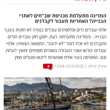
נדל"ן
המדינה מתעלמת מכניסת שב"חים לאתרי
דיגיטל
הבנייה? האחריות תעבור לקבלנים
וטק
אלפי עובדים זרים ופלסטינים עובדים בצורה לא חוקית בענף
הבנייה - והמדינה מתעלמת. כעת, יתוקן חוק עובדים הזרים
שיווק
והקבלנים לא יוכלו לומר "לא ידענו". התוצאה הצפויה: אלפי
ופרסום
עובדים יגורשו ושכר העבודה באזורים מסוימים ימשיך לעלות.
וגם: הפארסה בעיר אילת ואפשרות לייבוא פועלים מסין
משפט
איציק יצחקי
|
23/2/2025
13:04
4
מדדים
ומחקרים
דעות
רכילות
עסקית