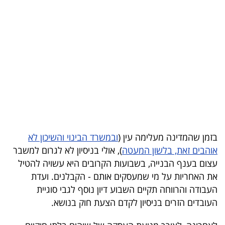
בריאות
תרבות
ופנאי
תיירות
TOP-
5
בזמן שהמדינה מעלימה עין (
ובמשרד הבינוי והשיכון לא
המילון
אוהבים זאת, בלשון המעטה
), אולי בניסיון לא לגרום למשבר
הכלכלי
עצום בענף הבנייה, בשבועות הקרובים היא עשויה להטיל
את האחריות על מי שמעסקים אותם - הקבלנים. ועדת
פודקאסט
העבודה והרווחה תקיים השבוע דיון נוסף לגבי סוגיית
העובדים הזרים בניסיון לקדם הצעת חוק בנושא.
40
UNDER