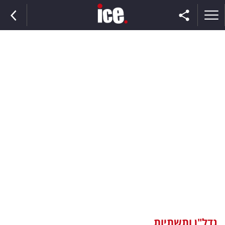
ראשי
הנבחרת
השוק
תקשורת
ומדיה
כסף
וצרכנות
נדל"ן ותשתיות