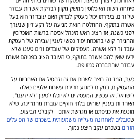
לאחרונה, לצורך מניעת העסקה של שוהים בלתי חוקיים
40
פיתחה רשות האוכלוסין ממשק מקוון לבדיקת אשרות עבודה
של זרים, בעזרתו יכול מעסיק לבדוק האם עובד זר הוא בעל
אשרה בתוקף. ההחלטה הזאת מגיעה על רקע דיון שנערך
שיתופי
לפני כשנה, אז הציג ראש מינהל אכיפה ברשות האוכלוסין
פעולה
וההגירה קושי בהוכחת יסוד נפשי לעניין עבירה של העסקת
עובד זר ללא אשרה. מעסיקים של עובדים זרים טענו שלא
ידעו שאין להם אשרה בתוקף, כי העובד הציג בפניהם אשרת
עבודה שהתבררה כמזויפת.
דרושים
כעת, המדינה רוצה לשנות את זה ולהטיל את האחריות על
ניוזלטרים
המעסיקים, במקום למנוע חדירת עשרות אלפים כאלה
לישראל. אז עכשיו, המעסיקים לא יוכלו לטעון "לא ידענו".
האחריות בעניין שוהים בלתי חוקיים עוברת מהמדינה, שלא
מייל
מונעת את כניסתם או מגרשת אותם - לקבלני הביצוע,
אדום
ש
סובלים לאחרונה מעלייה משמעותית בשכרם של הפועלים
הזרים
בשכרם עקב היצע נמוך.