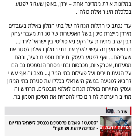
במלונות אילת ממדינה אחת – ירדן, באופן שעלול לפגוע
בכלכלת העיר אילת כולה".
עוד נכתב כי התלות הגדולה של בתי המלון באילת בעובדים
מירדן מייצרת סיכון בשל האפשרות של סגירת מעבר יצחק
רבין עקב מתיחות על רקע גיאופוליטי בין ישראל לירדן...
תרחיש מעין זה עשוי לאלץ את בתי המלון באילת לסגור את
שעריהם... ואף לפגוע בעסקי תיירות נוספים בעיר, ובהם
מסעדות, אטרקציות, מכבסות ובתי מסחר הנסמכים גם הם
על הגעת תיירים ועל פעילות בתי המלון... מצב זה אף עשוי
להביא לפגיעה במשק הישראלי בכללו עת סגירת בתי המלון
ועסקי התיירות באילת תגרום לאלפי מובטלים. תרחיש זה
מחייב היערכות לחירום כדי להפחית את הסיכון הטמון בו".
עוד ב-
"10,000 פועלים פלסטינים נכנסים לישראל מדי יום
- המדינה יודעת ושותקת"